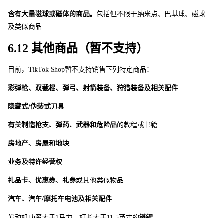
含有大量磁球或磁体的商品。
包括但不限于纳米点、巴基球、磁球
及类似商品
6.12 其他商品（暂不支持） 
目前，TikTok Sho
p
暂不支持销售下列特定商品： 
彩弹枪、双截棍、弹弓、射箭装备、狩猎装备及相关配件
隐藏式/伪装式刀具
有关制造枪支、弹药、武器和危险品
的教程或书籍
房地产、房屋和地块
业务及特许经营权
礼品卡、优惠券、礼券
或其他类似物品
汽车、汽车/摩托车电池及相关配件
发动机功率大
于
1
马力，杆长大
于
11.
5
英寸的
链锯