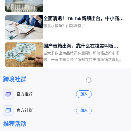
位“纠错补漏”，泰国站此次剑指的类目，是颇为
“小众”的二手商品，不过其为卖家打开的视野和
想象力，实际上远超品类本身。01TikTok Shop泰
全面清退！TikTok新规出台，中小商家
国站收紧二手商品TT123获悉，自2026年7月31
想混水摸鱼？门都没有了
更难躺赢
日起，TikTok Shop泰国站点已全面收紧二手商品
上架资质。
国产音箱出海，靠什么在拉美叫板
当大多数出海品牌还在靠硬广和价格战抢市场
JBL？一场由数百位本土红人完成的信
时，一家中国音频品牌却在拉美市场悄然崛起。
任众筹
跨境社群
官方推荐
加入
官方社群
加入
推荐活动