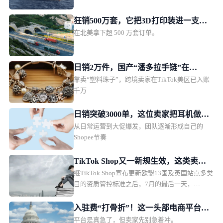
狂销500万套，它把3D打印装进一支
在北美拿下超 500 万套订单。
笔！
日销2万件，国产“潘多拉手链”在
靠卖“塑料珠子”，跨境卖家在TikTok美区已入账
TikTok美区爆单
千万
日销突破3000单，这位卖家把耳机做成
从日常运营到大促爆发，团队逐渐形成自己的
了东南亚年轻人的时尚单品
Shopee节奏
TikTok Shop又一新规生效，这类卖家
继TikTok Shop宣布更新欧盟13国及英国站点多类
务必及时补齐资质
目的资质管控标准之后，7月的最后一天，
TikTok Shop泰国站也紧随“趋势”，落地一项新
规。对比欧洲瞄准电子电器、纺织品/服饰、玩
入驻费“打骨折”！这一头部电商平台急
具、化妆品、母婴5大平台核心热销品类进行全方
平台是真急了，但卖家先别急着冲。
需中国卖家回血