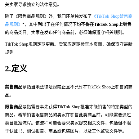
关卖家寻求独立的法律意见。
除了《限售商品规则》外，我们还单独发布了
《TikTok Sho
p
禁售商
品规则》
*
，其中列出了在任何情况下均
不得
在
TikTok Sho
p
上销售
的商品类目。卖家在发布任何商品前，必须确保遵守相关规则。
TikTok Sho
p
规则定期更新。卖家应定期检查本页面，确保遵守最新
规则。
2.定义 
禁售商品
是指当地法律法规禁止且不允许
在
TikTok Sho
p
上销售的商
品。
限售商品
是指需要事先获
得
TikTok Sho
p
批准才能销售的特定类型的
商品。希望销售限售商品的卖家在销售此类商品前，可能需要通过
类目批准流程。该流程可能会要求卖家提交相关文件，包括但不限
于认证书、测试报告、商品或包装图片，以及其他监管文件等。