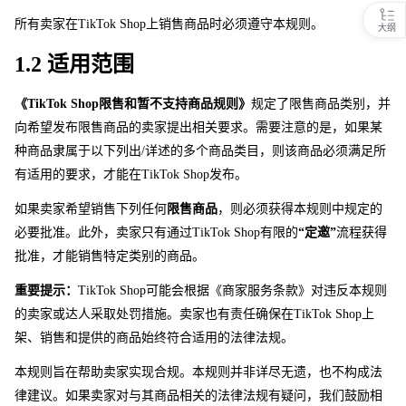
所有卖家
在
TikTok Sho
p
上销售商品时必须遵守本规则。
大纲
1.2 适用范围 
《TikTok Sho
p
限售和暂不支持商品规则》
规定了限售商品类别，并
向希望发布限售商品的卖家提出相关要求。需要注意的是，如果某
种商品隶属于以下列出/详述的多个商品类目，则该商品必须满足所
有适用的要求，才能
在
TikTok Sho
p
发布。 
如果卖家希望销售下列任何
限售商品
，则必须获得本规则中规定的
必要批准。此外，卖家只有通
过
TikTok Sho
p
有限的
“定邀”
流程获得
批准，才能销售特定类别的商品。 
重要提示：
TikTok Sho
p
可能会根据《商家服务条款》对违反本规则
的卖家或达人采取处罚措施。卖家也有责任确保
在
TikTok Sho
p
上
架、销售和提供的商品始终符合适用的法律法规。
本规则旨在帮助卖家实现合规。本规则并非详尽无遗，也不构成法
律建议。如果卖家对与其商品相关的法律法规有疑问，我们鼓励相