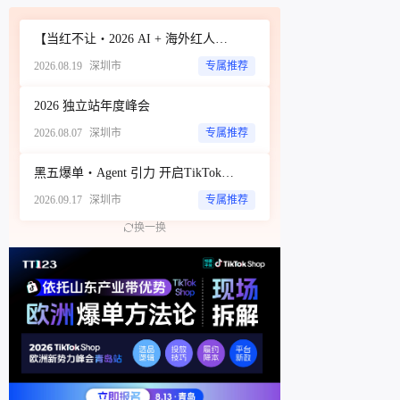
立即扫码咨询
【当红不让・2026 AI + 海外红人营销大会暨 WotoHub 卖家大会】
2026.08.19
深圳市
专属推荐
2026 独立站年度峰会
2026.08.07
深圳市
专属推荐
黑五爆单・Agent 引力 开启TikTok新达人经济时代 ——ScoreHub 2026 品牌大会
2026.09.17
深圳市
专属推荐
换一换