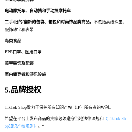
电动摩托车、自动挡和手动挡摩托车
二手/旧的/翻新的包袋、箱包和时尚饰品类商品。
不包括高级珠宝、
服饰珠宝和表带
鸟类食品
PP
E
口罩、医用口罩
美甲装饰及配饰
室内攀登者和游乐设施
5.品牌授权
TikTok Sho
p
致力于保护所有知识产权（IP）所有者的权利。 
希望在平台上发布商品的卖家必须遵守当地法律法规和
《TikTok Sh
o
p
知识产权规则》
。*