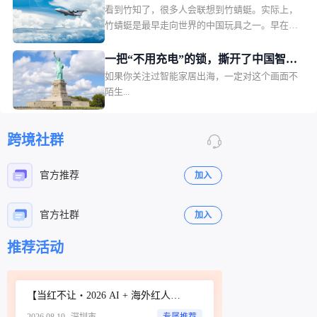
看到竹知了，很多人会联想到竹蜻蜓。实际上，
的玩具凭什么横扫北美大牌
竹蜻蜓是最早走向世界的中国玩具之一。早在晋
代便有文献记载，明清时期经由海上丝绸之路传
入欧洲，被西方人称作中国陀螺。漂洋过海的东
一把“不用充电”的锁，撕开了中国智能
方智慧15至18世纪，竹蜻蜓在欧洲贵族孩童间广
如果你关注过智能家居出海，一定对这个画面不
门锁出海的新切口
为流行；时至今日，浙江安吉、义乌的工厂生产
陌生...
的竹蜻蜓远销东南亚、日本、中东、拉美与欧
洲，飞入海外STEM科学课堂作为教具。鲁班
锁，又称孔明锁，代表了东方木工智慧的巅峰。
跨境社群
这种完全依托榫卯结构的益智玩具，近代便已外
销欧美，被视作中国传统工艺的经典符号。而在
官方推荐
加入
所有中国古代益智玩具中，出海最成功、影响力
最深远的当属七巧板——西方人给了起它一个充
满诗意的名字：唐图（Tangram）。七巧板的源
官方社群
加入
头可追溯至北宋。
推荐活动
立即扫码咨询
【当红不让・2026 AI + 海外红人营销大会暨 WotoHub 卖家大会】