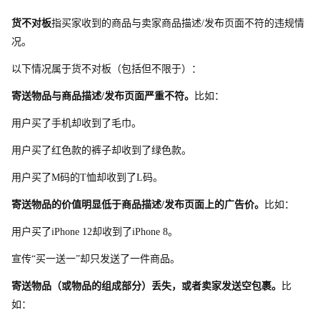
货不对板
指买家收到的商品与卖家商品描述/发布页面不符的违规情
况。 
以下情况属于货不对板（包括但不限于）：
寄送物品与商品描述/发布页面严重不符。
比如：
用户买了手机却收到了毛巾。
用户买了红色款的裤子却收到了绿色款。
用户买
了
M
码
的
T
恤却收到
了
L
码。
寄送物品的价值明显低于商品描述/发布页面上的广告价。
比如：
用户买
了
iPhone 1
2
却收到
了
iPhone 8。
宣传“买一送一”却只发送了一件商品。
寄送物品（或物品的组成部分）丢失，或者卖家发送空包裹。
比
如：