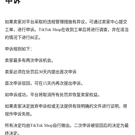
申诉
如果卖家对平台采取的违规管理措施有异议，可通过卖家中心提交
工单，进行申诉。TikTok Sho
p
在收到工单后将进行调查，并在适当
的情况下进行纠正。
申诉规则如下：
卖家最多有两次申诉机会。
卖家必须在处罚
后
3
0
天内提出首次申诉.
首次申诉驳回，可
在
1
5
天内再次提出申诉。
如申诉成功，平台将取消所有处罚并恢复卖家权益。
如果卖家决定放弃申诉权或无法提供有效明确的文件进行证明，将
视作申诉失败。
所有决定均
由
TikTok Sho
p
自行做出。二次申诉被驳回后的决定为最
终决定。