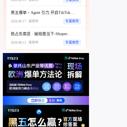
2026.08.19
深圳市
专属推荐
黑五爆单・Agent 引力 开启TikTok新达人经济时代 ——ScoreHub 2026 品牌大会
2026.09.17
深圳市
专属推荐
抢占东南亚 · 破局靠当下-Shopee商家破局增长闭门私享会
2026.08.13
深圳市
专属推荐