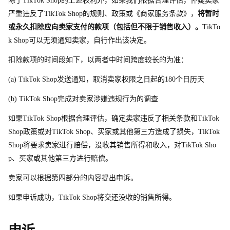
除
了
TikTok Sho
p
的上述权利外，如果我们根据合理评估，怀疑卖家
严重违反
了
TikTok Sho
p
的规则、政策或《商家服务条款》，
将暂时
或永久扣除应向卖家支付的款项（包括但不限于销售收入）。
TikTo
k Sho
p
可以无须通知卖家，自行作出该决定。
扣除款项的时间段如下，以两者中时间跨度较长的为准：
(a) TikTok Sho
p
发送通知，取消卖家权限之日起
的
18
0
个日历天
(b) TikTok Sho
p
完成对卖家涉嫌违规行为的调查
如
果
TikTok Sho
p
根据合理评估，确定卖家违反了相关条款
和
TikTok 
Sho
p
政策或
对
TikTok Shop、买家或其他第三方造成了损失，TikTok 
Sho
p
将要求卖家进行赔偿，没收其销售所得和收入，
对
TikTok Sho
p、买家或其他第三方进行赔偿。
卖家可以根据第四部分的内容提出申诉。
如果申诉成功，TikTok Sho
p
将交还没收的销售所得。