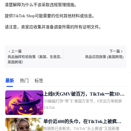
清楚解释为什么不该采取违规管理措施。
提
供
TikTok Sho
p
可能需要的任何其他材料或信息。
请注意，卖家应收集并准备调查所需的所有证明文件。
上一篇
下一篇
商品抽样检验政策（美国、东南亚、
商品召回政策 (美国跨境)
英国跨境）
最新
热门
标签
上线8天GMV破百万，TikTok一款3D灯
3D蝙蝠灯饰“带飞”美国万圣节，8天出万单刷屏
饰让万圣节“提前”
TikTok
单价近400的头巾，在TikTok上被疯狂
热销款已卖断货，TikTok“头上赛道”又现新爆
“要链接”