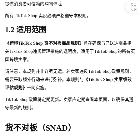
提供消费者可信赖的购物体验
大纲
所
有
TikTok Shop 卖家必须严格遵守本规则。
1.2 适用范围
《跨
境
TikTok Shop 货不对板商品规则》
旨在确保与已送达商品相
关
TikTok Sho
p
违规管理措施的透明度，适用
于
TikTok Sho
p
的所有英
国跨境卖家。
请注意，本规则并非详尽无遗。若卖家违
反
TikTok Sho
p
政策规则，
需要采取额外行动来进行弥补。本规则与
《TikTok Shop 卖家绩效
评估规则》
一同实施。
TikTok Sho
p
政策将定期更新。卖家应定期查看本页面，以确保其遵
守最新的规则。
货不对板（SNAD）