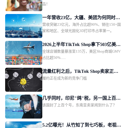
品！
一年营收23亿，大疆、美团为何同时押
营收突破23亿元，海外占比超90%、销往150+国
注这家深圳公司？
家和地区、全球光固化3D打印市占率第一。
2026上半年TikTok Shop拿下503亿美
全球店铺数量暴涨至135万，美区Shop商城GMV
元，美区反超印尼重夺第一
占比超50%......
流量红利之后，TikTok Shop卖家正在
履约正在成为新的竞争门槛
补上供应链这一课
几乎同时，印尼"鸽"税，另一国上百个
该国封了上百个号，东南亚卖家闻到什么了？
本土号暴雷
5.2亿曝光！从竹知了到七巧板，老祖宗