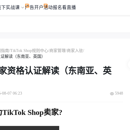
线下实战课
广告开户
活动报名
看直播
纲指南
/
TikTok Shop规则中心
/
商家管理
/
商家入驻
/
认证解读（东南亚、英国）
家资格认证解读（东南亚、英
8-07 06:23
5948
为
TikTok Sho
p
卖家? 