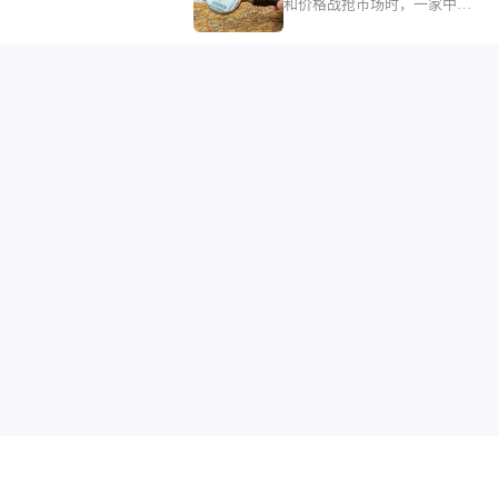
和价格战抢市场时，一家中国
由数百位本土红人完成
饰、玩具、化妆品、母婴5
音频品牌却在拉美市场悄然崛
平台核心热销品类进行全方
的信任众筹
起。
“纠错补漏”，泰国站此次剑
的类目，是颇为“小众”的二
商品，不过其为卖家打开的
野和想象力，实际上远超品
身。01TikTok Shop泰国
收紧二手商品TT123获悉，
026年7月31日起，TikTok
hop泰国站点已全面收紧二手
品上架资质。