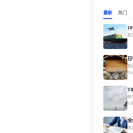
最新
热门
1
暂无
高1
美
商
日
靠
拉
T
单
T
继T
效
1
补
管
天，
全
随
想
出
比