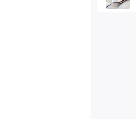
赢
服
大
位
指
手
视
类本
站
自2
S
商