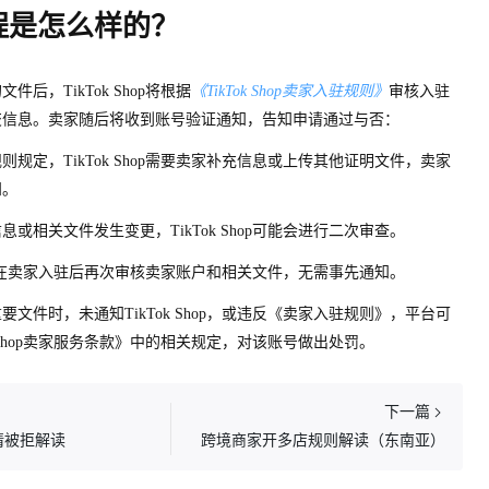
程是怎么样的？
后，TikTok Sho
p
将根据
《TikTok Sho
p
卖家入驻规则》
审核入驻
交信息。卖家随后将收到账号验证通知，告知申请通过与否：
定，TikTok Sho
p
需要卖家补充信息或上传其他证明文件，卖家
知。
或相关文件发生变更，TikTok Sho
p
可能会进行二次审查。
在卖家入驻后再次审核卖家账户和相关文件，无需事先通知。
重要文件时，未通
知
TikTok Shop，或违反《卖家入驻规则》，平台可
ho
p
卖家服务条款》中的相关规定，对该账号做出处罚。
下一篇
请被拒解读
跨境商家开多店规则解读（东南亚）