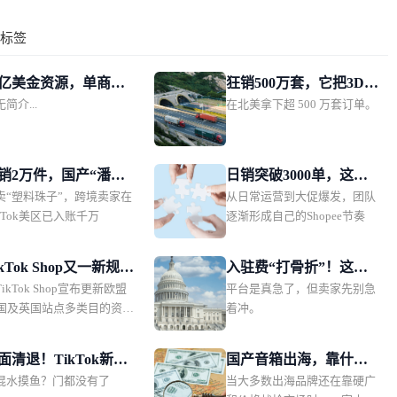
标签
0亿美金资源，单商最
狂销500万套，它把3D打
简介...
在北美拿下超 500 万套订单。
00万！TikTok Shop
印装进一支笔！
区POP发布新锐跨境
家加速计划
销2万件，国产“潘多
日销突破3000单，这位
卖“塑料珠子”，跨境卖家在
从日常运营到大促爆发，团队
手链”在TikTok美区爆
卖家把耳机做成了东南
ikTok美区已入账千万
逐渐形成自己的Shopee节奏
亚年轻人的时尚单品
ikTok Shop又一新规生
入驻费“打骨折”！这一
ikTok Shop宣布更新欧盟
平台是真急了，但卖家先别急
，这类卖家务必及时
头部电商平台急需中国
3国及英国站点多类目的资质
着冲。
齐资质
卖家回血
控标准之后，7月的最后一
TikTok Shop泰国站也紧
面清退！TikTok新规
国产音箱出海，靠什么
“趋势”，落地一项新规。对
混水摸鱼？门都没有了
当大多数出海品牌还在靠硬广
台，中小商家更难躺
在拉美叫板JBL？一场
欧洲瞄准电子电器、纺织品/