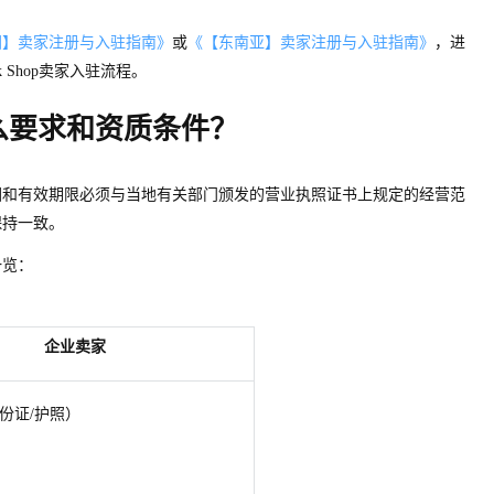
国】卖家注册与入驻指南》
或
《【东南亚】卖家注册与入驻指南》
，进
k Sho
p
卖家入驻流程。
么要求和资质条件？
围和有效期限必须与当地有关部门颁发的营业执照证书上规定的经营范
保持一致。
一览：
企业卖家
份证/护照）