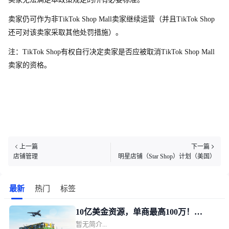
卖家仍可作为
非
TikTok Shop Mal
l
卖家继续运营（并
且
TikTok Sho
p
还可对该卖家采取其他处罚措施）。
注：TikTok Sho
p
有权自行决定卖家是否应被取
消
TikTok Shop Mal
l
卖家的资格。
上一篇
下一篇
店铺管理
明星店铺（Star Shop）计划（美国）
最新
热门
标签
10亿美金资源，单商最高100万！
暂无简介...
TikTok Shop美区POP发布新锐跨境商