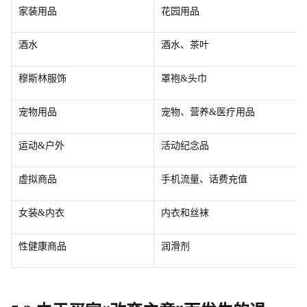
家装用品
花园用品
酒水
酒水、茶叶
穆斯林服饰
罩袍&头巾
宠物用品
宠物、营养&医疗用品
运动&户外
活动纪念品
虚拟商品
手机流量、话费充值
女装&内衣
内衣和丝袜
性健康商品
润滑剂