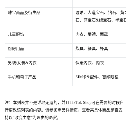
珠宝商品及衍生品
琥珀、人造宝石、钻石、黄金
石、蓝宝石&绿宝石、半宝石
儿童服饰
内衣、眼镜、面罩
厨房用品
炊具、餐具、杯具
男装/女装&内衣
保暖内衣、内衣
手机和电子产品
SI
M
卡&配件、智能眼镜
注：本列表并不是详尽无遗的，并
且
TikTok Sho
p
可在需要的时候自
行更改该列表的内容。请参阅商品详情页，查看某具体商品是否支
持以“改变主意”为理由的退货。