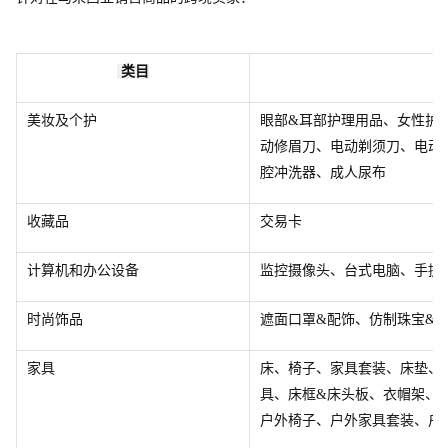
 类目
美妆及个护
眼部&耳部护理用品、女性护
动修眉刀、电动剃须刀、电动
腔冲洗器、成人尿布
收藏品
交易卡
计算机和办公设备
监控摄像头、台式电脑、手提
时尚饰品
遮面口罩&配饰、仿制珠宝&
家具
床、椅子、家具套装、床垫、
具、床框&床头板、衣帽架、
户外椅子、户外家具套装、户