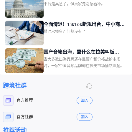
具、化妆品、母婴5大平台核心热销品类进行全方
平台是真急了，但卖家先别急着冲。
需中国卖家回血
位“纠错补漏”，泰国站此次剑指的类目，是颇为
“小众”的二手商品，不过其为卖家打开的视野和
想象力，实际上远超品类本身。01TikTok Shop泰
全面清退！TikTok新规出台，中小商家
国站收紧二手商品TT123获悉，自2026年7月31
想混水摸鱼？门都没有了
更难躺赢
日起，TikTok Shop泰国站点已全面收紧二手商品
上架资质。
国产音箱出海，靠什么在拉美叫板
当大多数出海品牌还在靠硬广和价格战抢市场
JBL？一场由数百位本土红人完成的信
时，一家中国音频品牌却在拉美市场悄然崛起。
任众筹
跨境社群
官方推荐
加入
官方社群
加入
推荐活动