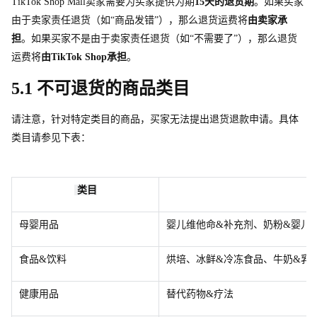
TikTok Shop Mal
l
卖家需要为买家提供为
期
1
5
天的退货期
。如果买家
由于卖家责任退货（如“商品发错”），那么退货运费将
由卖家承
担
。如果买家不是由于卖家责任退货（如“不需要了”），那么退货
运费将
由
TikTok Sho
p
承担
。
5.1 不可退货的商品类目
请注意，针对特定类目的商品，买家无法提出退货退款申请。具体
类目请参见下表：
 类目
母婴用品
婴儿维他命&补充剂、奶粉&婴儿
食品&饮料
烘培、冰鲜&冷冻食品、牛奶&乳
健康用品
替代药物&疗法