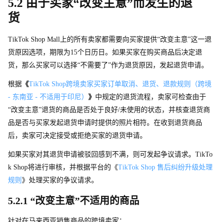
5.2 由于买家“改变主意”而发生的退
货
TikTok Shop Mal
l
上的所有卖家都需要向买家提供“改变主意”这一退
货原因选项，期限
为
1
5
个日历日。如果买家在购买商品后决定退
货，那么买家可以选择“不需要了”作为退货原因，发起退货申请。
根据
《
TikTok Sho
p
跨境卖家买家订单取消、退货、退款规则（跨境 
- 东南亚 - 不适用于印尼）
》
中规定的退货流程，卖家可检查由于
“改变主意”退货的商品是否处于良好/未使用的状态，并核查退货商
品是否与买家发起退货申请时提供的照片相符。在收到退货商品
后，卖家可决定接受或拒绝买家的退货申请。
如果买家对其退货申请被驳回感到不满，则可发起争议请求。TikTo
k Sho
p
将进行审核，并根据平台的《
TikTok Shop 售后纠纷升级处理
规则
》处理买家的争议请求。
5.2.1 “改变主意”不适用的商品
针对在马来西亚销售商品的跨境卖家：