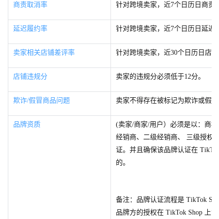
商责取消率
针对跨境卖家，
近
7
个日历日商责取
延迟履约率
针对跨境卖家，
近
7
个日历日延迟
卖家相关店铺差评率
针对跨境卖家，
近
3
0
个日历日店铺
店铺违规分
卖家的违规分必须低
于
1
2
分。
欺诈/假冒商品问题
卖家不得存在被标记为欺诈或假冒
品牌资质 
(卖家/商家/用户）必须是以：商
经销商、二级经销商、 三级授权
证。并且确保该品牌认证在 TikTok Sh
的。
备注：品牌认证流程是 TikTok S
品牌方的授权在 TikTok Sho