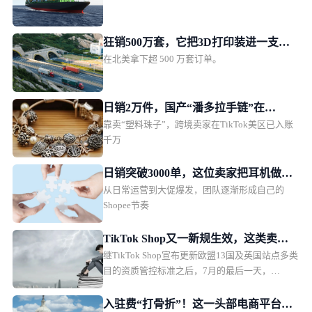
家加速计划
狂销500万套，它把3D打印装进一支
在北美拿下超 500 万套订单。
笔！
日销2万件，国产“潘多拉手链”在
靠卖“塑料珠子”，跨境卖家在TikTok美区已入账
TikTok美区爆单
千万
日销突破3000单，这位卖家把耳机做成
从日常运营到大促爆发，团队逐渐形成自己的
了东南亚年轻人的时尚单品
Shopee节奏
TikTok Shop又一新规生效，这类卖家
继TikTok Shop宣布更新欧盟13国及英国站点多类
务必及时补齐资质
目的资质管控标准之后，7月的最后一天，
TikTok Shop泰国站也紧随“趋势”，落地一项新
规。对比欧洲瞄准电子电器、纺织品/服饰、玩
入驻费“打骨折”！这一头部电商平台急