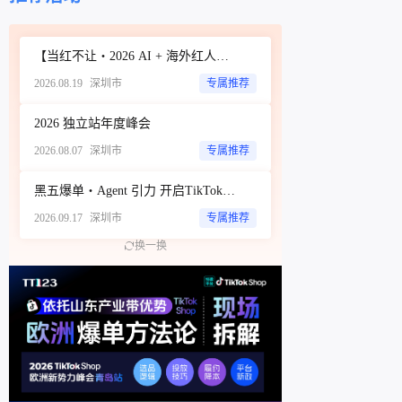
立即扫码咨询
【当红不让・2026 AI + 海外红人营销大会暨 WotoHub 卖家大会】
2026.08.19
深圳市
专属推荐
2026 独立站年度峰会
2026.08.07
深圳市
专属推荐
黑五爆单・Agent 引力 开启TikTok新达人经济时代 ——ScoreHub 2026 品牌大会
2026.09.17
深圳市
专属推荐
换一换