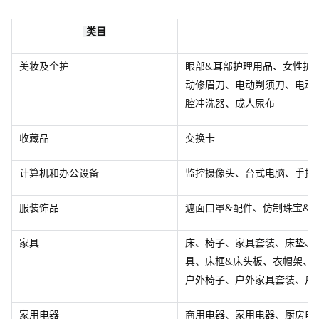
 类目
美妆及个护
眼部&耳部护理用品、女性护
动修眉刀、电动剃须刀、电动
腔冲洗器、成人尿布
收藏品
交换卡
计算机和办公设备
监控摄像头、台式电脑、手提
服装饰品
遮面口罩&配件、仿制珠宝&
家具
床、椅子、家具套装、床垫、
具、床框&床头板、衣帽架、
户外椅子、户外家具套装、户
家用电器
商用电器、家用电器、厨房电