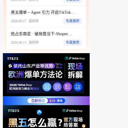
黑五爆单・Agent 引力 开启TikTok新达人经济时代 ——ScoreHub 2026 品牌大会
2026.09.17
深圳市
专属推荐
抢占东南亚 · 破局靠当下-Shopee商家破局增长闭门私享会
2026.08.13
深圳市
专属推荐