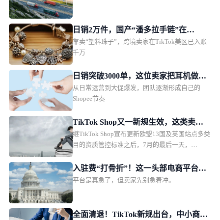
日销2万件，国产“潘多拉手链”在
靠卖“塑料珠子”，跨境卖家在TikTok美区已入账
TikTok美区爆单
千万
日销突破3000单，这位卖家把耳机做成
从日常运营到大促爆发，团队逐渐形成自己的
了东南亚年轻人的时尚单品
Shopee节奏
TikTok Shop又一新规生效，这类卖家
继TikTok Shop宣布更新欧盟13国及英国站点多类
务必及时补齐资质
目的资质管控标准之后，7月的最后一天，
TikTok Shop泰国站也紧随“趋势”，落地一项新
规。对比欧洲瞄准电子电器、纺织品/服饰、玩
入驻费“打骨折”！这一头部电商平台急
具、化妆品、母婴5大平台核心热销品类进行全方
平台是真急了，但卖家先别急着冲。
需中国卖家回血
位“纠错补漏”，泰国站此次剑指的类目，是颇为
“小众”的二手商品，不过其为卖家打开的视野和
想象力，实际上远超品类本身。01TikTok Shop泰
全面清退！TikTok新规出台，中小商家