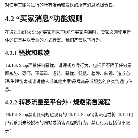
对使用其账号进行的所有活动和发送的所有消息承担责任。
4.2 “买家消息”功能规则
在通
过
TikTok Shop“买家消息”功能与买家沟通时，卖家必须使用得
体的语言并以专业的方式行事。我们严禁以下行为：
4.2.1 骚扰和欺凌
TikTok Sho
p
严禁任何骚扰、诽谤或欺凌行为，包括但不限于任何意
图威胁、恐吓、不尊重、虐待、骚扰、贬低、羞辱、歧视、造成心
理/生理伤害或诽谤他人或其他卖家/品牌商品或服务的各类沟通与信
息。
4.2.2 转移流量至平台外 / 规避销售流程
TikTok Sho
p
禁止任何规避现有
的
TikTok Sho
p
销售流程或
将
TikTo
k
用
户转移到未经授权的网站或销售流程的行为。禁止行为包括但不限
于：