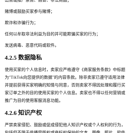
出售或推广禁售、假冒、非法商品；
赌博或鼓励买家参与赌博；
欺诈和诈骗行为；
任何以牟取非法利益为目的并可能欺骗买家的行为；
发送病毒、恶意代码或软件。
4.2.5 数据隐私
使用买家的个人信息时，卖家应严格遵守《商家服务条款》中标题
为“TikTo
k
向您提供的数据”的内容条款。除非卖家已遵守适用法律
并提前获得买家明确的知情与同意，否则卖家不得因处理和履行买
家订单之外的目的使用买家的个人信息。卖家也不得以任何营销或
推广为目的使用客服消息功能。
4.2.6 知识产权
严禁卖家侵犯、鼓励或促成侵犯他人知识产权或个人权利的行为，
包括但不限于传播受版权或商标权保护的文本、图像、照片、软件