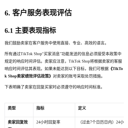
6. 客户服务表现评估
6.1 主要表现指标
我们鼓励卖家在客户服务中使用直接、专业、高效的语言。
所有通
过
TikTok Shop“买家消息”功能发送的信息必须接受本政策中
规定的响应时间评估。卖家应注意，TikTok Sho
p
将根据卖家的客服
响应时间评估其表现。如果未能达到以下目标，我们可根据
《TikTo
k Sho
p
卖家绩效评估政策》
对卖家的账号采取处罚措施。
下表明确了卖家在回复买家时必须遵守的响应时间标准。
类型
指标
定义
卖家回复效
2
4
小时回复率
（过
去
7
个日历日内）2
4
小时