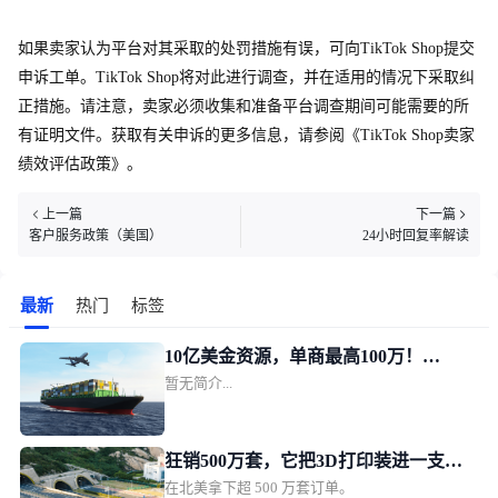
如果卖家认为平台对其采取的处罚措施有误，可
向
TikTok Sho
p
提交
申诉工单。TikTok Sho
p
将对此进行调查，并在适用的情况下采取纠
正措施。请注意，卖家必须收集和准备平台调查期间可能需要的所
有证明文件。获取有关申诉的更多信息，请参阅《TikTok Sho
p
卖家
绩效评估政策》。
上一篇
下一篇
客户服务政策（美国）
24小时回复率解读
最新
热门
标签
10亿美金资源，单商最高100万！
暂无简介...
TikTok Shop美区POP发布新锐跨境商
家加速计划
狂销500万套，它把3D打印装进一支
在北美拿下超 500 万套订单。
笔！