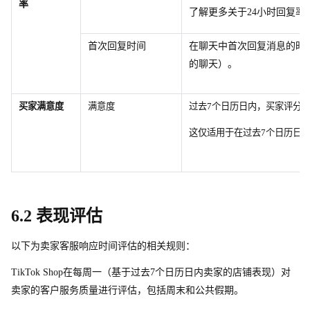
率
了解更多关
于
2
4
小时回复率
首次回复时间
在聊天中首次回复消息的时
的聊天）。
买家满意度
满意度
过
去
7
个日历日内，买家评分
这仅适用于在过
去
7
个日历日
6.2 表现评估
以下为卖家客服响应时间评估的相关规则：
TikTok Sho
p
在每周一（基于过
去
7
个日历日内卖家的店铺表现）对
卖家的客户服务质量进行评估，包括周末和公共假期。