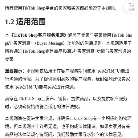
所有使
用
TikTok Sho
p
平台的卖家和买家都必须遵守本规则。
大纲
1.2 
适用范围
本
《TikTok Sho
p
客户服务规则》
涵盖了卖家与买家使
用
TikTok Sho
p
的“买家消息”（Buyer Message）功能时的沟通规则。本规则适用于
所有通
过
TikTok Sho
p
销售商品和通过“买家消息”功能与买家沟通的
卖家。
重要提示：
本规则仅适用于在客户服务期间使用“买家消息”功能进
行沟通的情况。为了提供透明高效的客户服务，我们强烈建议卖家
使用“买家消息”功能与买家进行沟通。
卖家
在
TikTok Sho
p
上发布、销售、提供商品，以及提供客户服务
时，必须确保始终符合适用的法律法规。
本规则旨在促进卖家合规，并确
保
TikTok Sho
p
有一个积极的购物环
境。但本规则并非详尽无遗，也不构成法律建议。如果卖家对有关
商品的法律法规存有疑问，我们鼓励卖家寻求独立的法律意见。