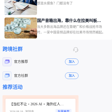
国站收紧二手商品TT123获悉，自2026年7月31
想混水摸鱼？门都没有了
更难躺赢
日起，TikTok Shop泰国站点已全面收紧二手商品
上架资质。
国产音箱出海，靠什么在拉美叫板
当大多数出海品牌还在靠硬广和价格战抢市场
JBL？一场由数百位本土红人完成的信
时，一家中国音频品牌却在拉美市场悄然崛起。
任众筹
跨境社群
官方推荐
加入
官方社群
加入
推荐活动
立即扫码咨询
【当红不让・2026 AI + 海外红人营销大会暨 WotoHub 卖家大会】
2026.08.19
深圳市
专属推荐