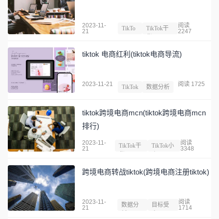
2023-11-
阅读
TikTo
TikTok干
21
2247
k
货
tiktok 电商红利(tiktok电商导流)
2023-11-21
阅读 1725
TikTok
数据分析
tiktok跨境电商mcn(tiktok跨境电商mcn
排行)
2023-11-
阅读
TikTok干
TikTok小
21
3348
货
店
跨境电商转战tiktok(跨境电商注册tiktok)
2023-11-
阅读
数据分
目标受
21
1714
析
众