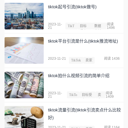
tiktok起号引流(tiktok做号)
2023-11-
阅读
TikT
目标
数据
21
1496
ok
受众
分析
tiktok平台引流是什么(tiktok推流地址)
2023-11-21
阅读 1436
TikTok
卖家
tiktok拍什么视频引流的简单介绍
2023-11-
阅读
TikTo
目标受
卖
21
1409
k
众
家
tiktok流量引流(tiktok引流卖点什么比较
好)
2023-11-21
阅读 1164