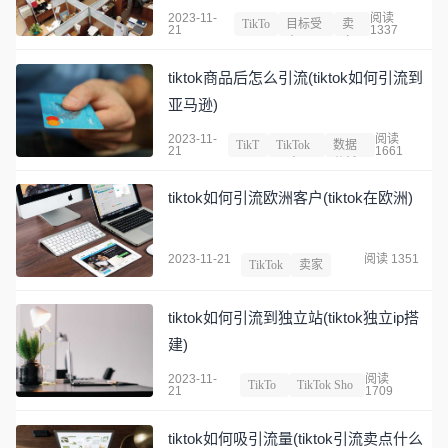
2023-11-
阅读
TikTo
目标受
卖
21
1337
k
众
家
tiktok商品后怎么引流(tiktok如何引流到
亚马逊)
2023-11-
阅读
TikT
TikTok
数据
21
1661
ok
开户
分析
tiktok如何引流欧洲客户(tiktok在欧洲)
2023-11-21
阅读 1351
TikTok
卖家
tiktok如何引流到独立站(tiktok独立ip搭
建)
2023-11-
阅读
TikTo
TikTok Sho
21
1709
k
p
tiktok如何吸引流量(tiktok引流卖点什么