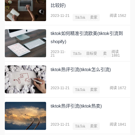
比较好)
2023-11-21
阅读 1562
TikTok
卖家
tiktok如何精准引流欧美(tiktok引流到
shopify)
2023-11-
阅读
TikTo
目标受
卖
21
1881
k
众
家
tiktok热评引流(tiktok怎么引流)
2023-11-21
阅读 1672
TikTok
卖家
tiktok热评引流(tiktok热卖)
2023-11-21
阅读 1841
TikTok
卖家