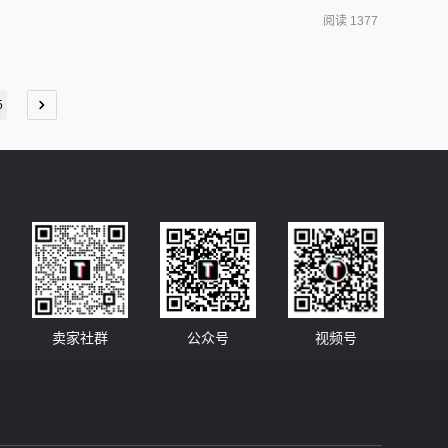
1.条目广告（In-FeedAds）：这种广告形式是在TikTok
阅读 1377
5
卖家社群
公众号
视频号