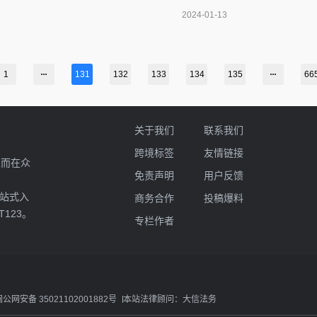
是常见的三种投放方式及其优缺点：
2024-01-13
的视频流中展示的广
1
131
132
133
134
135
66
关于我们
联系我们
跨境标签
友情链接
业而在众
免责声明
用户反馈
一站式入
商务合作
投稿爆料
T123。
专栏作者
闽公网安备 35021102001882号
本站法律顾问：大信法务