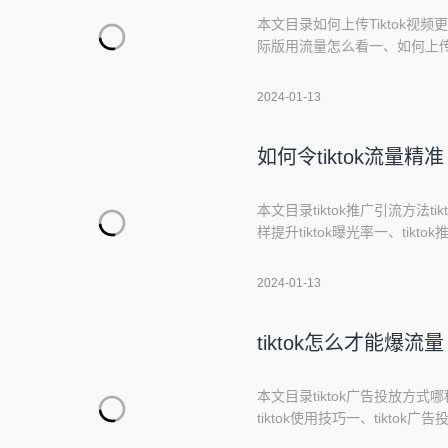
本文目录如何上传Tiktok视频更容
际版用流量怎么看一、如何上传Ti
引粉丝，可以尝试以下五个关
内容策略，包括一系列的主题
2024-01-13
户，使他们持续关注并期待更
如何令tiktok流量精准
本文目录tiktok推广引流方法t
样提升tiktok曝光率一、tik
法：1.选择合适的话题和流行
2.优化视频内容，使其更具有
2024-01-13
流，寻找有影响力的用户或平
tiktok怎么才能爆流量
本文目录tiktok广告投放方式哪
tiktok使用技巧一、tikto
种方式需要根据你的广告目标