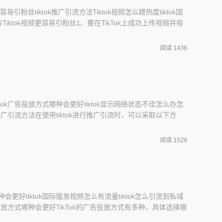
易引粉丝tiktok推广引流方法Tiktok视频怎么蹭热度tiktok国
ktok视频更容易引粉丝1、要在TikTok上成功上传视频并吸
键步骤：2、策划一系列主题内容，有序发布：制定一个清晰的
和子主题，并按照计划发布视频。这样有利于吸引和维护用
阅读 1436
多相关内容。
iktok广告投放方式哪种会更好tiktok显示网络状态不佳怎么办怎
tok推广引流方法在使用tiktok进行推广引流时，可以采取以下方
元素，借助热门话题和流行元素的影响力，来进行引流推广。
吸引力，例如添加美颜滤镜、添加元素等等。3.通过合作与交
阅读 1528
台合作
种会更好tiktok国际版发视频怎么有流量tiktok怎么引流到私域
k广告投放方式哪种会更好TikTok的广告投放方式有多种，具体选择哪
、产品特点、预算和所在行业等多个因素进行综合考虑。以下