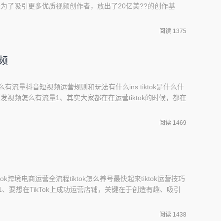
iktok为了吸引更多优质视频创作者，放出了20亿美??的创作基
。只要你的视频够优质能获取更多播放量，你就可以获得平台
接照搬国内比较火的视频，在视频获取播放量之后就能拿到平
阅读 1375
视频
怎么有流量抖音短视频运营规则和玩法有什么ins tiktok是什么什
k国际版发视频怎么有流量1、其实大家都在在运营tiktok的时候，都在
流量,因为只有视频播放量越来越高,粉丝才会越来越多,但是
需要全部做到，才有可能爆流量，今天我就来说说如何让你发
阅读 1469
ktok跨境电商运营全流程tiktok怎么养号最快起来tiktok运营技巧
巧1、要想在TikTok上成功运营店铺，关键在于创造有趣、吸引
特色功能如短视频、挑战等，结合产品特点，制作有趣的宣传视频
动，回复评论、参与话题挑战，增加用户粘性和参与感。2、另
阅读 1438