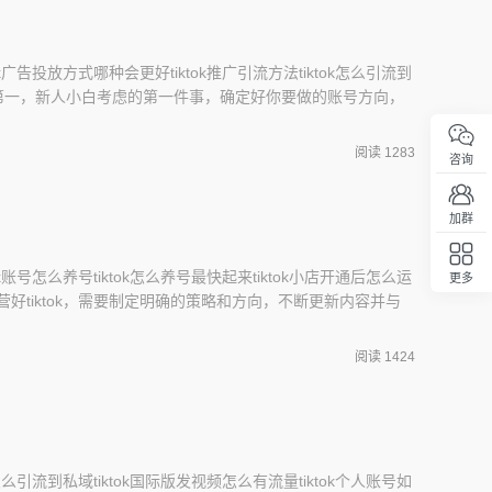
tok广告投放方式哪种会更好tiktok推广引流方法tiktok怎么引流到
1、第一，新人小白考虑的第一件事，确定好你要做的账号方向，
如果你有一技之长，那你就做个人IP，如果你不想出镜，也没有
剪包含了搬运。2、第二，多和TikTok行业大佬交流，很多资
阅读 1283
咨询
大
加群
tok账号怎么养号tiktok怎么养号最快起来tiktok小店开通后怎么运
更多
回顶部
运营好tiktok，需要制定明确的策略和方向，不断更新内容并与
方面：1.吸引观众：要关注tiktok的热点话题和流行趋势，
兴趣和注意。2.保持活跃：需要频繁上传新视频，并及时回
阅读 1424
ok怎么引流到私域tiktok国际版发视频怎么有流量tiktok个人账号如