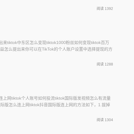
营销和内容营销，提升用户体验和购物体验，提高用户忠诚度和
阅读 1392
和盈利
tiktok中东区怎么变现tiktok1000粉丝如何变现tiktok百万
播收益怎么提出来你可以在TikTok的个人账户设置中选择提现的方
卡提现。在达到一定的提现门槛后，你需要填写个人信息以及
TikTok会在一定的工作日内审核并处理你的提现申请，一旦
阅读 1288
连上网tiktok个人账号如何投流tiktok国际版发视频怎么有流量
k抖音国际版怎么连上网tiktok抖音国际版连上网的方法如下，1.拔掉
地区的网络。2.在手机里的设置,把地区换成国外的目标地区
重启。3.ios用户需要打开appstore切换为目标地区的
阅读 1304