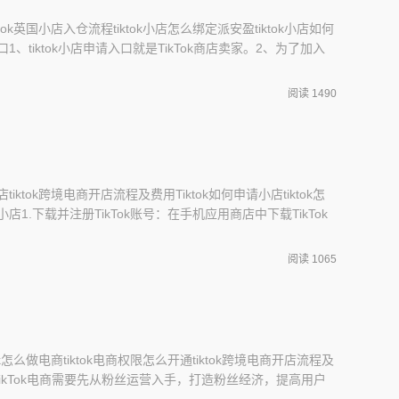
ktok英国小店入仓流程tiktok小店怎么绑定派安盈tiktok小店如何
口1、tiktok小店申请入口就是TikTok商店卖家。2、为了加入
TikTok帐户。一旦您拥有TikTok帐户并且超过了符合条件的年
k商店卖家。3、卖家中心不仅是加入TikTok商店的门户
阅读 1490
tiktok跨境电商开店流程及费用Tiktok如何申请小店tiktok怎
小店1.下载并注册TikTok账号：在手机应用商店中下载TikTok
.进入TikTok跨境小店页面：登录TikTok账号后，在主页上
按钮，然后选择&#34;创建&#34;按钮，在弹出的选项中选
阅读 1065
tok怎么做电商tiktok电商权限怎么开通tiktok跨境电商开店流程及
、TikTok电商需要先从粉丝运营入手，打造粉丝经济，提高用户
过合作和推广，吸引优质商家入驻，并为其提供优质的服务，建