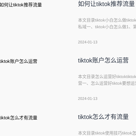
如何让tiktok推荐流量
本文目录tiktok小白怎么做tik
私域一、tiktok小白怎么做
比如说你要做IP还是做混剪.
突出的特长，那你就做混剪，混
2024-01-13
本和大佬已经开始布局了，有
tiktok账户怎么运营
本文目录怎么运营好tiktoktik
营一、怎么运营好tiktok要想
观众互动。尤其需要注意以下三个
制作有创意的视频，引起观众的
2024-01-13
复评论、提供更多的互动机
tiktok怎么才有流量
本文目录tiktok使用技巧tikt