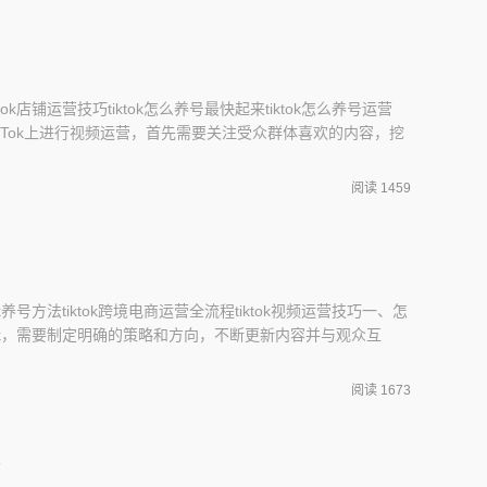
优
ktok店铺运营技巧tiktok怎么养号最快起来tiktok怎么养号运营
在TikTok上进行视频运营，首先需要关注受众群体喜欢的内容，挖
的新颖性和创意性。其次，要注意视频的时长和节奏，保持节
的注意力。此外，不仅要关注视频本身的质量，还需要关注标
阅读 1459
性和分享性。
tok养号方法tiktok跨境电商运营全流程tiktok视频运营技巧一、怎
iktok，需要制定明确的策略和方向，不断更新内容并与观众互
1.吸引观众：要关注tiktok的热点话题和流行趋势，制作有
注意。2.保持活跃：需要频繁上传新视频，并及时回复评
阅读 1673
住
量