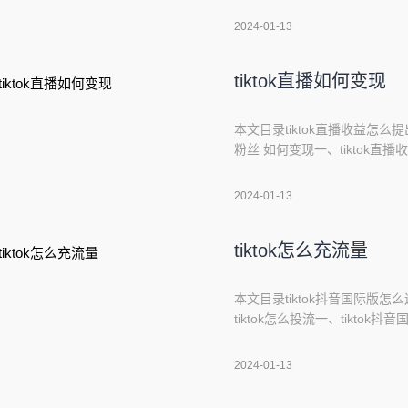
立口碑；3、最后，通过社群
2024-01-13
复购率，从而实现电商的转化
tiktok直播如何变现
本文目录tiktok直播收益怎么提出来
粉丝 如何变现一、tiktok直
式，通常支持支付宝或者银行
提现方式，然后提交提现申请。
2024-01-13
提现成功，收益将会转入你选
tiktok怎么充流量
本文目录tiktok抖音国际版怎么
tiktok怎么投流一、tikto
手机卡，连接并切换至需要目标
(任选),部分用户需要在第2步之后
2024-01-13
appleID;