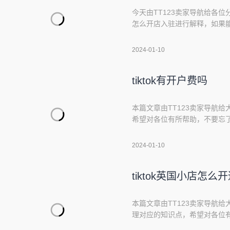
今天由TT123卖家导航给各位分
怎么开店入驻进行解释，如果能
现在开始吧！本文目录一览：1、
开tiktok东南亚4、TikTo
2024-01-10
您需要在TikTok
tiktok有开户费吗
本篇文章由TT123卖家导航给大
希望对各位有所帮助，不要忘了收
及费用2、免费的抖音成品短视频
程及费用1、tiktok开店费用
2024-01-10
TikTok上开设店
tiktok英国小店怎么
本篇文章由TT123卖家导航给大
理对应的知识点，希望对各位有
1、TikTok小店怎么起号,怎样把