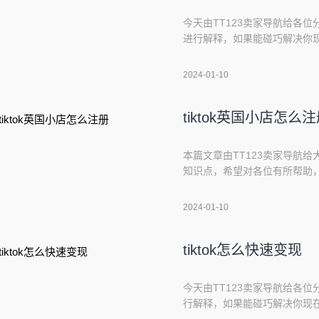
今天由TT123卖家导航给各位分
进行解释，如果能碰巧解决你现
本文目录一览：1、tiktok怎么赚
的方法?4、国际版抖音能赚钱吗?
2024-01-10
**广告分成
tiktok英国小店怎么
本篇文章由TT123卖家导航给大家
知识点，希望对各位有所帮助，不
怎么注册2、tiktok入驻条件3、
下：tiktok的注册方式分
2024-01-10
第
tiktok怎么快速变现
今天由TT123卖家导航给各位分
行解释，如果能碰巧解决你现在
文目录一览：1、抖音国际版项目