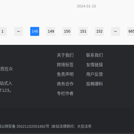
条件及费用4、如何入驻tk小店5、
2024-01-10
货?TikT
1
148
149
150
151
152
66
关于我们
联系我们
跨境标签
友情链接
业而在众
免责声明
用户反馈
一站式入
商务合作
投稿爆料
T123。
专栏作者
闽公网安备 35021102001882号
本站法律顾问：大信法务