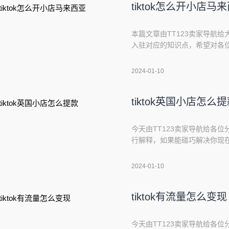
tiktok怎么开小店马
本篇文章由TT123卖家导航给大
入驻对应的知识点，希望对各位
览：1、TikTok小店如何注册?
驻4、海外抖音短视频带货可以做吗
2024-01-10
小店如何注册?小
tiktok英国小店怎么
今天由TT123卖家导航给各位分享
行解释，如果能碰巧解决你现在
文目录一览：1、tiktok国际版
公司考虑收购TikTok英国业务5
2024-01-10
tiktok有以
tiktok有流量怎么变现
今天由TT123卖家导航给各位分