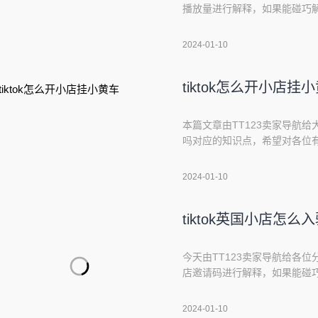
播放量进行解释，如果能碰巧解
始吧！本文目录一览：1、怎么通过
TikTok怎么赚钱?有什么好的方
2024-01-10
流量分成。Tik
tiktok怎么开小店挂
本篇文章由TT123卖家导航给大
吗对应的知识点，希望对各位有
1、国外tiktok怎么开店入驻
tiktok怎么开店入驻入驻TikT
2024-01-10
需要准备中国大陆的
tiktok英国小店怎么
今天由TT123卖家导航给各位分
店邀请码进行解释，如果能碰巧
开始吧！本文目录一览：1、Tik
号做起来?3、tiktok入驻条件
2024-01-10