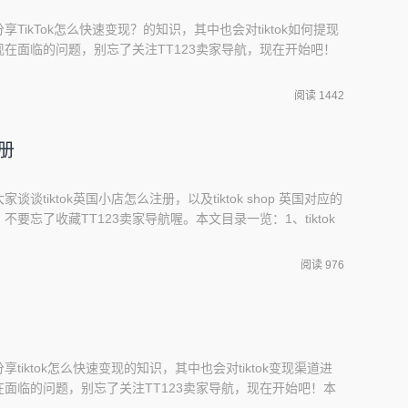
享TikTok怎么快速变现？的知识，其中也会对tiktok如何提现
在面临的问题，别忘了关注TT123卖家导航，现在开始吧！
钱?2、怎么通过tiktok来赚钱?3、TikTok怎么赚钱?有什么好
tiktok怎么赚钱?TikTok国际版赚钱的方式主要有以下几种：
阅读 1442
注册
谈谈tiktok英国小店怎么注册，以及tiktok shop 英国对应的
要忘了收藏TT123卖家导航喔。本文目录一览：1、tiktok
国际抖音tiktok怎么注册tiktok怎么注册tiktok最简单注册方法如
为三种方式，一种是手机号注册，一种是邮箱注册，还有一种统称为
阅读 976
享tiktok怎么快速变现的知识，其中也会对tiktok变现渠道进
面临的问题，别忘了关注TT123卖家导航，现在开始吧！本
怎么样?抖音海外版项目如何赚钱?2、TikTok新手先做什么