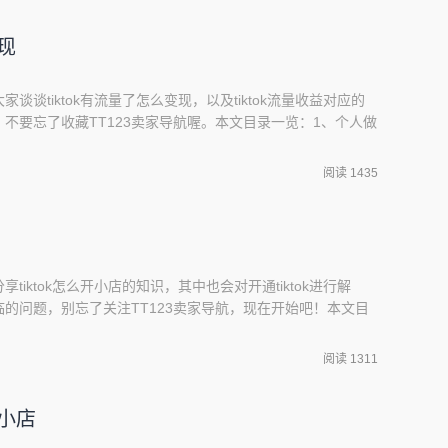
变现
家谈谈tiktok有流量了怎么变现，以及tiktok流量收益对应的
不要忘了收藏TT123卖家导航喔。本文目录一览：1、个人做
海外版tiktok怎么赚钱3、Tiktok怎么变现呢?4、海外抖音
tok怎么赚钱6、tiktok怎么赚钱个人做tiktok怎么赚钱极界培训Ti
阅读 1435
享tiktok怎么开小店的知识，其中也会对开通tiktok进行解
的问题，别忘了关注TT123卖家导航，现在开始吧！本文目
号,怎样把账号做起来?2、如何入驻tk小店3、如何开通tiktok小
体是什么意思TikTok小店怎么起号,怎样把账号做起来?1、入驻
阅读 1311
亚小店