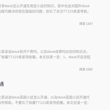
享tiktok怎么开通东南亚小店的知识，其中也会对国外tiktok
碰巧解决你现在面临的问题，别忘了关注TT123卖家导航，
TikTok本土店如何入驻?2、如何入驻tk小店3、虚拟手机多
k小店怎么起号,怎样把账号做起来?TikTok本土店如何入驻?1、首先，
阅读 1347
家谈谈tiktok有开户费吗，以及tiktok收费吗对应的知识点，
藏TT123卖家导航喔。本文目录一览：1、tiktok开店流程
软件有哪些?3、什么软件可以看外国的短视频?tiktok开店流
为500元。随着TikTok的全球用户规模不断扩大，很多商家开始在
阅读 1082
开通
家谈谈tiktok英国小店怎么开通，以及tiktok英国小店开通代
所帮助，不要忘了收藏TT123卖家导航喔。本文目录一览：
账号做起来?2、tiktok海外公会如何入驻?3、tiktok小店入驻