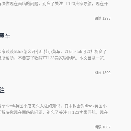
决你现在面临的问题，别忘了关注TT123卖家导航，现在开
tiktok来赚钱?2、TikTok跨境电商超详细的变现方式3、
法?怎么通过tiktok来赚钱?1、TikTok通过以下几种方式赚钱：
阅读 1293
小黄车
家谈谈tiktok怎么开小店挂小黄车，以及tiktok可以挂橱窗了
所帮助，不要忘了收藏TT123卖家导航喔。本文目录一览：
2、海外抖音tiktok怎么赚钱3、短视频带货怎么挂小黄车国外
ok小店。在TikTok上开店，首先需要入驻TikTok小店。开通小店
阅读 1390
入驻
享tiktok英国小店怎么入驻的知识，其中也会对tiktok英国小
解决你现在面临的问题，别忘了关注TT123卖家导航，现在
TokShop入驻资质要求大全2、TikTok小店怎么起号,怎样把账
4、Tiktok小店如何入驻?开店后如何批量铺货?5、如何入驻tk小
阅读 1082