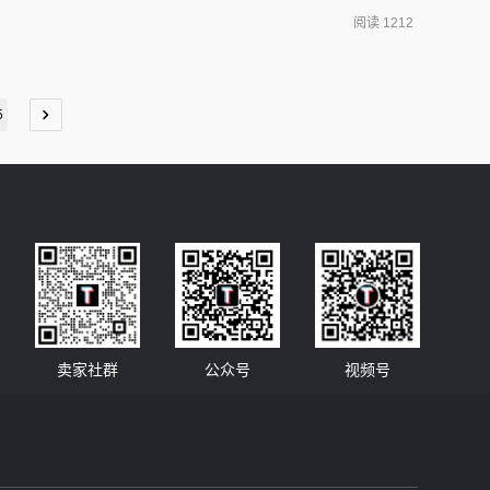
tiktok开店流程6、Tiktok小店如何入驻?开店后如何批量铺
阅读 1212
5
卖家社群
公众号
视频号