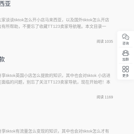
来西亚
家谈谈tiktok怎么开小店马来西亚，以及国外tiktok怎么开店
有所帮助，不要忘了收藏TT123卖家导航喔。本文目录一
小店入驻的条件是?2、tiktok开店流程3、国外tiktok怎么开店入
5、如何入驻tk小店6、国外版抖音tiktok怎么注册TikTok
阅读 1035
咨询
提款
加群
tiktok英国小店怎么提款的知识，其中也会对tiktok 小店进
更多
回顶部
面临的问题，别忘了关注TT123卖家导航，现在开始吧！本
怎么用2、tiktok英国区账号好做吗3、如何入驻tk小店4、微软
、tiktok开店流程tiktok国际版怎么用1、国内如何用国际版
阅读 1169
享tiktok有流量怎么变现的知识，其中也会对tiktok怎么才有