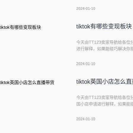
类型账号涨粉快3、TikTok海
2024-01-10
版项目怎么样?抖音海外版项目
tiktok有哪些变现板块
今天由TT123卖家导航给各位分
进行解释，如果能碰巧解决你现
本文目录一览：1、海外抖音tik
详细的变现方式4、海外版抖音tik
2024-01-10
赚钱如果你在Tik
tiktok英国小店怎么
今天由TT123卖家导航给各位分
国小店申请进行解释，如果能碰
在开始吧！本文目录一览：1、Ti
3、如何联系厂家直播带货4、海外
2024-01-10
是怎么做的?求教1、想要在