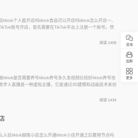
tiktok个人能开店吗tiktok食品可以开店吗tiktok怎么开店一、
TikTok账号开店，首先需要在TikTok平台上注册一个账号。然
家账号”，并填写相关信息，包括店铺名称、店铺介绍等。接
，如营业执照、身份证明等。审批通过后，就可以开始在
阅读 1408
咨询
加群
tiktok是否需要养号tiktok养号多久发视频比较好tiktok养号攻
更多
回顶部
何做数字人直播是一种虚拟主播，它是通过3D建模和动画技术来创
特定的软件来进行实时渲染和表演。如果您想在TikTok上制
骤：1.寻找数字人直播软件：目前市面上有不少数字人直播
阅读 1434
小店
么入驻tiktok越南小店怎么开通tiktok小店开通之后要用节点吗