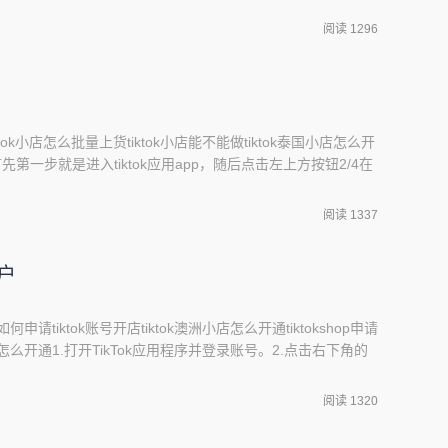
粉快要吸粉快，首先需要关注热门话题和流行元素，制作与之相关的
阅读 1296
ktok小店怎么批量上货tiktok小店能不能做tiktok泰国小店怎么开
4首先第一步就是进入tiktok应用app，随后点击左上方按钮2/4在
入设置，点击反馈与帮助4/4进入反馈与帮助，点击开通小店，
考二、tiktok小店怎么批量上货TikTok小店目前不支持批量
阅读 1337
账户
申请tiktok账号开店tiktok澳洲小店怎么开通tiktokshop申请
号怎么开通1.打开TikTok应用程序并登录账号。2.点击右下角的
点，进入设置页面。4.点击“管理我的账号”。5.点击“切换到创
牌信息和选择分类。7.等待审核通过后，商业账号就开通了。二、
阅读 1320