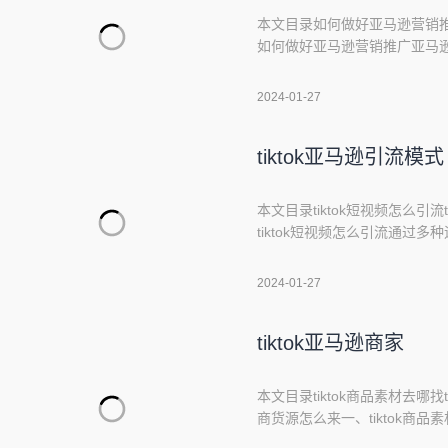
本文目录如何做好亚马逊营销推
如何做好亚马逊营销推广亚马
推广引流方法：EDM营销，当然
人资源；做好独立站，做好品
2024-01-27
GoogleAdwords、Bing等投
tiktok亚马逊引流模式
本文目录tiktok短视频怎么引流t
tiktok短视频怎么引流通过多
年轻人，所以可以通过以下方式
用好友的互相转发和评论，扩大
2024-01-27
己的视频4.参加用户活动和挑
tiktok亚马逊商家
本文目录tiktok商品素材去哪找t
商货源怎么来一、tiktok商品
逊：可以在亚马逊上寻找热销