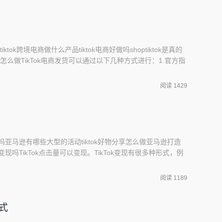
ktok跨境电商做什么产品tiktok电商好做吗shoptiktok是真的
货怎么做TikTok电商发货可以通过以下几种方式进行：1.官方指
k小店后台，可以查看官方指定的物流服务商，商家只需按照要求
流商发货：在订单管理界面，商家可以根据买家的地址信息，
阅读 1429
现吗亚马逊有哪些大型的活动tiktok好物分享怎么做亚马逊打造
变现吗TikTok点击量可以变现。TikTok变现有很多种形式，例
包括商品橱窗、购物车等，可以在购物车里放自己的亚马逊商品链
Tiktok的红人，接广告带货；在TikTok上引流到自己的电商
阅读 1189
模式