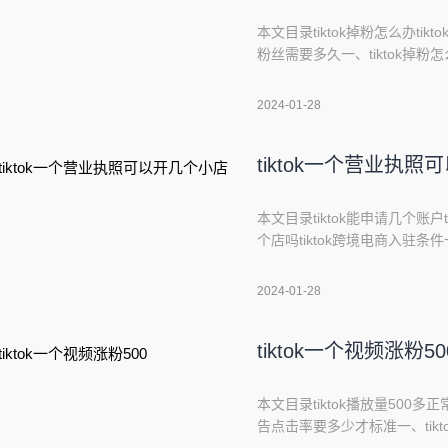
本文目录tiktok掉粉怎么办tik
粉丝需要多久一、tiktok掉
有被TikTok封禁的可能，如
细化受众的定位，根据客户需求
2024-01-28
提升粉丝对你账号的认可度，
tiktok一个营业执
本文目录tiktok能申请几个账户
个店吗tiktok跨境电商入驻条件
申请一个tiktok账号。tik
机号，因此只能申请一个tik
2024-01-28
免管
tiktok一个视频涨粉50
本文目录tiktok播放量500多正常
告点击率要多少才标准一、tikt
进行思考。1、视频质量粗糙。