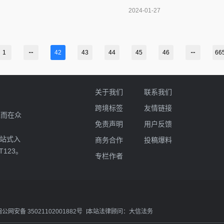
等电商平台：可以在这些平台
2024-01-27
是如何拍摄商品短视频的。视
1
42
43
44
45
46
66
关于我们
联系我们
跨境标签
友情链接
业而在众
免责声明
用户反馈
一站式入
商务合作
投稿爆料
T123。
专栏作者
闽公网安备 35021102001882号
本站法律顾问：大信法务