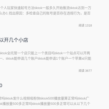
tok个人玩家快速起号方法tiktok一般多久开始推流tiktok达到一万
粉怎么办1.找出原因：多检查自己的账号是否存在违规行为，是否
果没有可以排除这个原因；2.推广精准度：提升推广的精准度，
来发布有价值的内容，丰富视频信息；3.提升互动参与度：
阅读 1318
让
照可以开几个小店
tiktok全托管一个店只能上一个类目吗tiktok一个站点可以开两
一、tiktok能申请几个账户tiktok能申请1个账户一个苹果id只能
tok官方规定每个用户只能拥有一个账号，一个苹果id只能绑定一个手
tok账号。在使用社交媒体平台时，建议不要创建过多的账号，以
阅读 3677
0
吗tiktok发什么视频吸粉快tiktok500播放量算正常吗tiktok广
ok播放量500多正常吗tiktok播放量500多正常可以从以下几个
2、视频内容小众，感兴趣的人少。3、发布的时间不对。