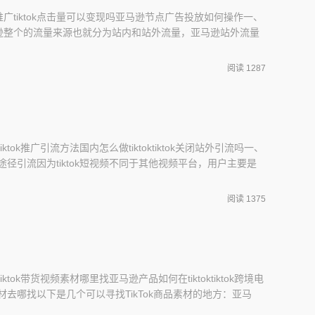
广tiktok点击量可以变现吗亚马逊节点广告投放如何操作一、
逊整个的流量来源也就分为站内和站外流量，亚马逊站外流量
前提是有客户的邮箱；社交媒体，如facebook等；deal站红
牌营销，为引流做铺垫；使用亚马逊联盟、网红营销；利用
阅读 1287
放广告。二、tik
iktok推广引流方法国内怎么做tiktoktiktok关闭站外引流吗一、
种途径引流因为tiktok短视频不同于其他视频平台，用户主要是
进行引流：1.利用热门话题和流行音乐制作有趣的视频2.利
影响力3.在其他社交媒体平台（如微信、微博等）上分享自
阅读 1375
iktok带货视频素材哪里找亚马逊产品如何在tiktoktiktok跨境电
素材去哪找以下是几个可以寻找TikTok商品素材的地方：亚马
商品和爆款，从中获取灵感，拍摄相关的短视频。淘宝、京东