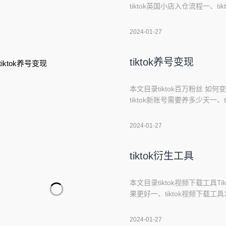
tiktok英国小店入仓流程一、t
按照以下步骤进行：准备一个Tik
账号。账号需要绑定一个邮箱，建
2024-01-27
独
tiktok养号变现
本文目录tiktok百万粉丝 如何
tiktok新账号需要养多少天一
送硬币。积累了足够的钱来变现，就
TikTok结合：国内最成熟
2024-01-27
接等赚取佣金变现
tiktok衍生工具
本文目录tiktok视频下载工具Ti
果更好一、tiktok视频下载工具1
帮助您从TikTok上直接下载视频。
频的免费工具，支持多种格式的文件
2024-01-27