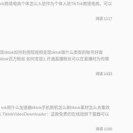
iktok跨境电商个体怎么入驻作为个体入驻TikTok跨境电商，可以
Tok账号：在入驻TikTok跨境电商前，需要先注册一个TikTok
议使用Gmail、Outlook等国际邮箱。同时，需要设置一个
阅读 1117
变现tiktok如何利用短视频变现tiktok做什么类型的账号好做
、tiktok百万粉丝 如何变现1.开通直播粉丝可以在直播时为你赠
可以将硬币换成真实的现金。2、AmazonAffiliate联盟和
的变现方式是什么？网红、名人、测评人、营销号通过分享产品链
阅读 1433
k tok用什么加速器tiktok手机刷机怎么刷tiktok素材怎么去重效
.TiktokVideoDownloader：这款免费的在线视频下载器可以
2.TikDownloader：这是一款能够帮助您从TikTok上下载视
下载。3.FreeTikTok：这是一
阅读 1150