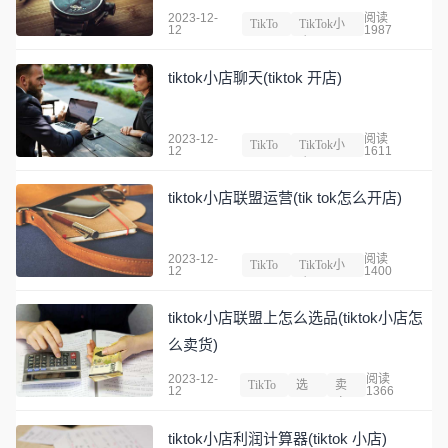
2023-12-
阅读
TikTo
TikTok小
12
1987
k
店
tiktok小店聊天(tiktok 开店)
2023-12-
阅读
TikTo
TikTok小
12
1611
k
店
tiktok小店联盟运营(tik tok怎么开店)
2023-12-
阅读
TikTo
TikTok小
12
1400
k
店
tiktok小店联盟上怎么选品(tiktok小店怎
么卖货)
2023-12-
阅读
TikTo
选
卖
12
1366
k
品
家
tiktok小店利润计算器(tiktok 小店)