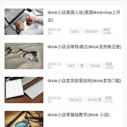
tiktok小店美国入驻(美国tiktokshop上开
店)
2023-12-
阅读
TikTo
TikTok小
12
2246
k
店
tiktok小店没审核通过(tiktok没资格注册)
2023-12-
阅读
TikT
卖
TikTok
12
1332
ok
家
小店
tiktok小店卖货前景如何(tiktok卖货门槛)
2023-12-
阅读
TikTok工
TikTok 新
12
1771
具
手
tiktok小店零基础教学(tiktok 小店)