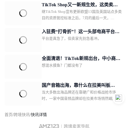
TikTok Shop又一新规生效，这类卖家
继TikTok Shop宣布更新欧盟13国及英国站点多类
务必及时补齐资质
目的资质管控标准之后，7月的最后一天，
TikTok Shop泰国站也紧随“趋势”，落地一项新
规。对比欧洲瞄准电子电器、纺织品/服饰、玩
入驻费“打骨折”！这一头部电商平台急
具、化妆品、母婴5大平台核心热销品类进行全方
平台是真急了，但卖家先别急着冲。
需中国卖家回血
位“纠错补漏”，泰国站此次剑指的类目，是颇为
“小众”的二手商品，不过其为卖家打开的视野和
想象力，实际上远超品类本身。01TikTok Shop泰
全面清退！TikTok新规出台，中小商家
国站收紧二手商品TT123获悉，自2026年7月31
想混水摸鱼？门都没有了
更难躺赢
日起，TikTok Shop泰国站点已全面收紧二手商品
上架资质。
国产音箱出海，靠什么在拉美叫板
当大多数出海品牌还在靠硬广和价格战抢市场
JBL？一场由数百位本土红人完成的信
时，一家中国音频品牌却在拉美市场悄然崛起。
任众筹
首页
/
跨境快讯
/
快讯详情