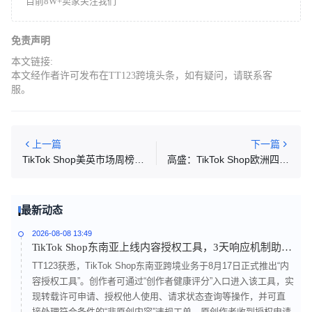
目前8W+卖家关注我们
免责声明
本文链接:
本文经作者许可发布在TT123跨境头条，如有疑问，请联系客
服。
上一篇
下一篇
TikTok Shop美英市场周榜公布，美妆及家居电器产品热销
高盛：TikTok Shop欧洲四国半年GMV约5.7亿美元
最新动态
2026-08-08 13:49
TikTok Shop东南亚上线内容授权工具，3天响应机制助力
非原创内容合规处理
TT123获悉，TikTok Shop东南亚跨境业务于8月17日正式推出“内
容授权工具”。创作者可通过“创作者健康评分”入口进入该工具，实
现转载许可申请、授权他人使用、请求状态查询等操作，并可直
接处理符合条件的“非原创内容”违规工单。原创作者收到授权申请