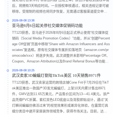
后，将拥有3天响应时间。一旦授权审核通过，相关违规记录可被
移除，受限制的视频也将同步恢复，无需通过客服渠道提交申
诉。该工具将内容版权管理模式由被动处置转向主动确权，为非
2026-08-08 13:38
原创内容提供合规处理路径，同时帮助原创创作者维护内容权
亚马逊8月6日起关停社交媒体促销码功能
益。随着东南亚内容电商持续发展，该功能也有助于平台进一步
TT123获悉，亚马逊于2026年8月6日起正式停止使用“社交媒体促
明确内容使用规则和版权边界。
销码（Social Media Promotion Codes）”功能，并从“创建Percent
age Off促销”页面中移除“Share with Amazon Influencers and Ass
ociates”复选框。原有社交媒体专属折扣落地页（amazon.com/pr
omocode/xxx）将逐步失效。此次调整并未影响Percentage Off、
Coupon、Amazon Attribution以及Brand Referral Bonus等功能，
主要受影响的是依赖“红人专属码+公开促销页”实现快速转化的站
2026-08-08 10:25
外推广链路。
武汉卖家3D蝙蝠灯登陆TikTok美区 10天销售8971件
TT123获悉，武汉卖家运营的跨境店铺Cone Frit于7月29日在TikT
ok美区推出一款国产3D发光蝙蝠灯，上架10天内累计售出8971
件，GMV达到11.65万美元，产品售价区间为13—41.4美元。该产
品凭借PVC折翼、紫红双色LED底座以及背胶即贴设计，通过“关
灯瞬间蝙蝠仿佛活过来”的视觉效果形成差异化体验，在露营灯具
细分类目中避开家居装饰领域竞争，获得市场关注。目前，达人
带货贡献60%，商品卡销售占40%。达人@usgggvdd通过“先贴后