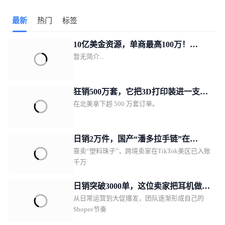
关灯”的展示方式，在7天内实现1190万播放量、24万点赞，并带
最新
热门
标签
动2566件商品销售。
10亿美金资源，单商最高100万！
暂无简介...
TikTok Shop美区POP发布新锐跨境商
家加速计划
狂销500万套，它把3D打印装进一支
在北美拿下超 500 万套订单。
笔！
日销2万件，国产“潘多拉手链”在
靠卖“塑料珠子”，跨境卖家在TikTok美区已入账
TikTok美区爆单
千万
日销突破3000单，这位卖家把耳机做成
从日常运营到大促爆发，团队逐渐形成自己的
了东南亚年轻人的时尚单品
Shopee节奏