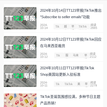
2024年10月14日TT123早报|TikTok推出
“Subscribe to seller emails”功能
2024-
阅读
Tik
越
早
TikTok
10-14
2665
Tok
南
报
越南站
2024年10月12日TT123早报|TikTok回应
在马来西亚裁员
2024-
阅读
Tik
服
马来
早
10-12
2112
Tok
装
西亚
报
2024年10月11日TT123早报|TikTok
Shop美国站更新入驻标准
2024-
阅读
Tik
TikTok
美
早
10-11
2279
Tok
Shop
国
报
TikTok圣诞氛围感拉满，多种节日主题
产品热销！