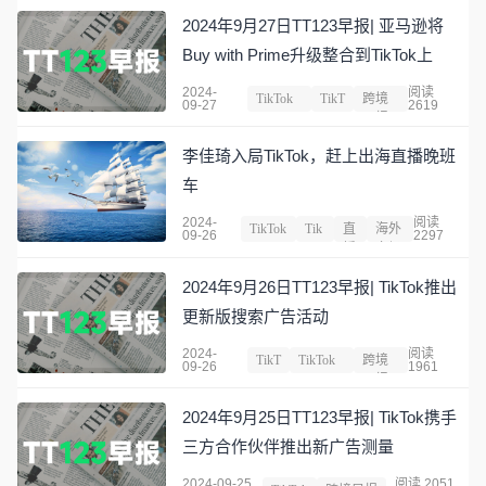
2024年9月27日TT123早报| 亚马逊将
Buy with Prime升级整合到TikTok上
2024-
阅读
TikTok
TikT
跨境
09-27
2619
Shop
ok
早报
李佳琦入局TikTok，赶上出海直播晚班
车
2024-
阅读
TikTok
Tik
直
海外
09-26
2297
Shop
Tok
播
市场
2024年9月26日TT123早报| TikTok推出
更新版搜索广告活动
2024-
阅读
TikT
TikTok
跨境
09-26
1961
ok
Shop
早报
2024年9月25日TT123早报| TikTok携手
三方合作伙伴推出新广告测量
2024-09-25
阅读 2051