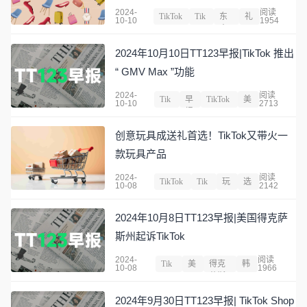
2024-
阅读
TikTok
Tik
东
礼
10-10
1954
Shop
Tok
南
品
亚
2024年10月10日TT123早报|TikTok 推出
“ GMV Max ”功能
2024-
阅读
Tik
早
TikTok
美
10-10
2713
Tok
报
Shop
国
创意玩具成送礼首选！TikTok又带火一
款玩具产品
2024-
阅读
TikTok
Tik
玩
选
10-08
2142
Shop
Tok
具
品
2024年10月8日TT123早报|美国得克萨
斯州起诉TikTok
2024-
阅读
Tik
美
得克
韩
10-08
1966
Tok
国
萨斯
国
2024年9月30日TT123早报| TikTok Shop