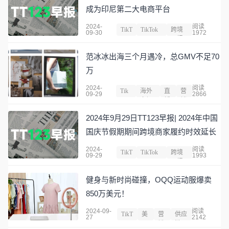
成为印尼第二大电商平台
2024-
阅读
TikT
TikTok
跨境
09-30
1972
ok
Shop
早报
范冰冰出海三个月遇冷，总GMV不足70
万
2024-
阅读
Tik
海外
直
营
09-29
2866
Tok
市场
播
销
2024年9月29日TT123早报| 2024年中国
国庆节假期期间跨境商家履约时效延长
2024-
阅读
TikT
TikTok
跨境
09-29
1993
ok
Shop
早报
健身与新时尚碰撞，OQQ运动服爆卖
850万美元！
2024-09-
阅读
TikT
美
营
供应
27
2142
ok
国
销
链