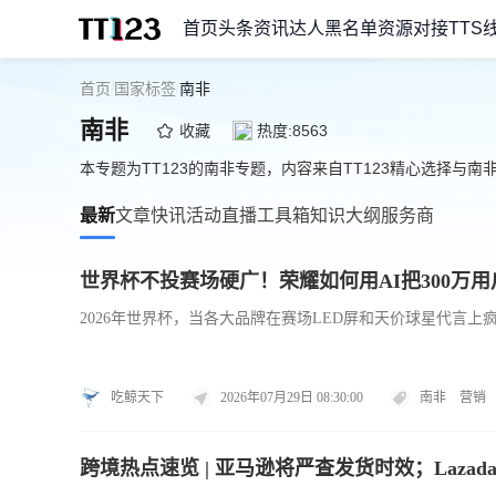
首页
头条资讯
达人黑名单
资源对接
TTS
首页
国家标签
南非
/
/
南非
收藏
热度:8563
本专题为TT123的南非专题，内容来自TT123精心选择与南
最新
文章
快讯
活动
直播
工具箱
知识大纲
服务商
世界杯不投赛场硬广！荣耀如何用AI把300万用
2026年世界杯，当各大品牌在赛场LED屏和天价球星代言上
吃鲸天下
2026年07月29日 08:30:00
南非
营销
跨境热点速览 | 亚马逊将严查发货时效；Laza