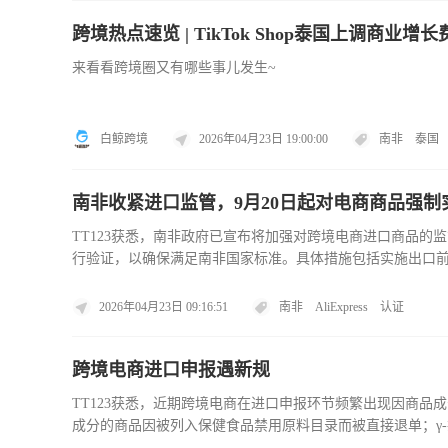
跨境热点速览 | TikTok Shop泰国上调商业
来看看跨境圈又有哪些事儿发生~
白鲸跨境
2026年04月23日 19:00:00
南非
泰国
南非收紧进口监管，9月20日起对电商商品强制
TT123获悉，南非政府已宣布将加强对跨境电商进口商品
行验证，以确保满足南非国家标准。具体措施包括实施出口前验证（Pre-Expor
CoC），检测与认证工作将由南非标准局（SABS）负责。该
期间，相关部门将同步开展测试和抽检。值得注意的是，中
2026年04月23日 09:16:51
南非
AliExpress
认证
跨境电商进口申报遇新规
TT123获悉，近期跨境电商在进口申报环节频繁出现因商品
成分的商品因被列入保健食品禁用原料目录而被直接退单；γ
加剂，常因超量使用或功效宣称不符合标准而被退单。此外，