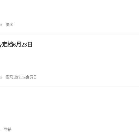
on
美国
y定档6月23日
on
亚马逊Prime会员日
k
营销