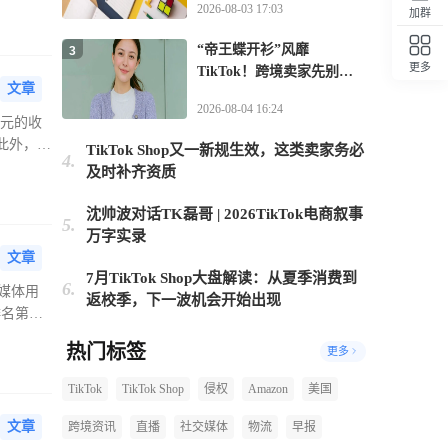
2026-08-03 17:03
加群
“帝王蝶开衫”风靡
3
更多
TikTok！跨境卖家先别急
回顶部
文章
上架
2026-08-04 16:24
美元的收
。此外，
TikTok Shop又一新规生效，这类卖家务必
4.
及时补齐资质
沈帅波对话TK磊哥 | 2026TikTok电商叙事
5.
万字实录
文章
7月TikTok Shop大盘解读：从夏季消费到
6.
交媒体用
返校季，下一波机会开始出现
排名第
热门标签
更多
TikTok
TikTok Shop
侵权
Amazon
美国
文章
跨境资讯
直播
社交媒体
物流
早报