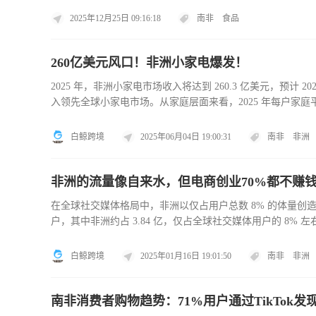
产地的官方自由销售证明等文件。为降低通关风险，建议企
2025年12月25日 09:16:18
南非
食品
260亿美元风口！非洲小家电爆发！
2025 年，非洲小家电市场收入将达到 260.3 亿美元，预计 20
入领先全球小家电市场。从家庭层面来看，2025 年每户家庭平均
2026 年该领域销量预计增长 3.72%，到2030年，小家电市场销
白鲸跨境
2025年06月04日 19:00:31
南非
非洲
非洲的流量像自来水，但电商创业70%都不赚
在全球社交媒体格局中，非洲以仅占用户总数 8% 的体量创造了巨大
户，其中非洲约占 3.84 亿，仅占全球社交媒体用户的 8% 
一，南非、尼日利亚人均每天在社交媒体上花费也均超过 3
白鲸跨境
2025年01月16日 19:01:50
南非
非洲
南非消费者购物趋势：71%用户通过TikTok发