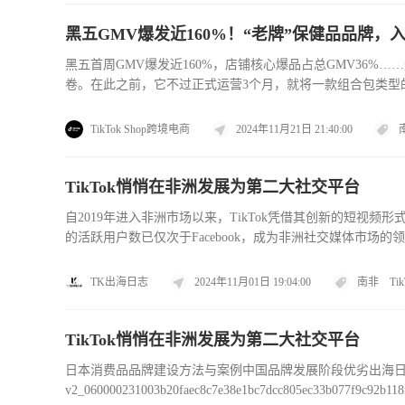
黑五GMV爆发近160%！“老牌”保健品品牌，入局T
黑五首周GMV爆发近160%，店铺核心爆品占总GMV36%……这
卷。在此之前，它不过正式运营3个月，就将一款组合包类型的产品
50倍，进入TikTok Shop美区所有商品类目Top30。一
TikTok Shop跨境电商
2024年11月21日 21:40:00
TikTok悄悄在非洲发展为第二大社交平台
自2019年进入非洲市场以来，TikTok凭借其创新的短视频
的活跃用户数已仅次于Facebook，成为非洲社交媒体市场
以及它如何改变普通人的生活等方面，探讨这款短视频应用在非洲
TK出海日志
2024年11月01日 19:04:00
南非
Tik
TikTok悄悄在非洲发展为第二大社交平台
日本消费品品牌建设方法与案例中国品牌发展阶段优劣出海日本陷阱与建议" data-l
v2_060000231003b20faec8c7e38e1bc7dcc805ec33b077f9c92b118