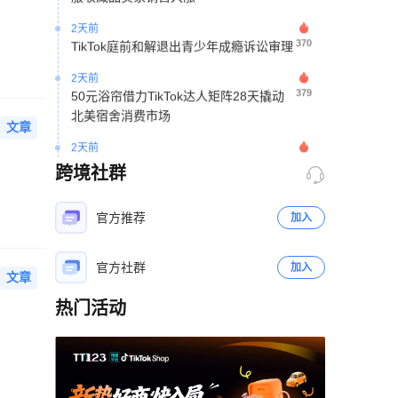
2天前
370
TikTok庭前和解退出青少年成瘾诉讼审理
2天前
379
50元浴帘借力TikTok达人矩阵28天撬动
北美宿舍消费市场
文章
2天前
248
TikTok面临印尼电商垄断调查听证
跨境社群
2天前
198
印尼税局加强多店铺经营监管 合并核算
官方推荐
收入判定免税资格
加入
2天前
432
官方社群
俄罗斯跨境电商占比仅3.4% 财政部拟
加入
文章
2027年起实施阶梯式征税
热门活动
2天前
立即扫码咨询
300
夏季线上消费升温 2026年拉美电商市场
规模预计达2153亿美元
2天前