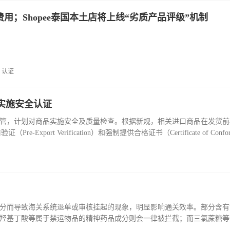
增长费用；Shopee泰国本土店将上线“劣质产品评级”机制
认证
实施安全认证
的监管，计划对商品实施安全及质量检查。根据新规，相关进口商品在发货
t Verification）和强制提供合格证书（Certificate of Confor
政策将有一个为期6个月的过渡期，并计划于2026年9月20日正式全面实施
国进口商品将成为首批试点对象，因为中国是南非最大的进口来源国。
成分而导致海关系统退单或审核挂起的现象，明显影响通关效率。部分含有“
-羟基丁酸等属于禁运物品的精神药品成分则会一律被拦截；而三氯蔗糖等
辅酶Q10、褪黑素、南非醉茄等成分因国内缺乏明确准入标准，常被要求