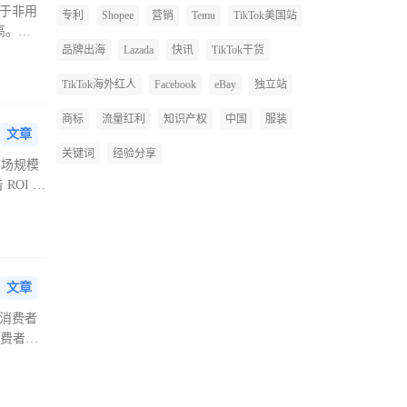
高于非用
专利
Shopee
营销
Temu
TikTok美国站
高。
品牌出海
Lazada
快讯
TikTok干货
TikTok海外红人
Facebook
eBay
独立站
商标
流量红利
知识产权
中国
服装
文章
关键词
经验分享
市场规模
ROI 平
文章
非消费者
消费者越
看到广告