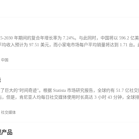
业提前筛查敏感成分，建立预审机制并准备合规证明材料。
25-2030 年期间的复合年增长率为 7.24%。与此同时，中国将以 596.2 亿
收入预计为 97.51 美元，而小家电市场每户平均销量将达到 1.71 台
量有望达到 5.435
中国
钱
的“时间奇迹”。根据 Statista 市场研究报告，全球约有 51.7 亿社
左右，但是，肯尼亚人均每日社交媒体使用时长高达 3 小时 43 分钟，全球
 小时。由于年轻人口占比高、正规就业机会有限，非洲网红
社交媒体
现产品