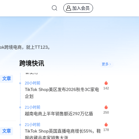
16小时前
加入会员
116
TikTok Shop越南市场份额升至41% 主动
搜索GMV同比增长55%
16小时前
183
TikTok Shop上半年全球GMV达503亿美
元 美区首次超越印尼成为第一大市场
k跨境电商，就上TT123。
17小时前
73
迪士尼数百部影视IP素材授权TikTok创作
跨境快讯
更多
者使用
20小时前
文章
142
TikTok Shop美区发布2026秋冬3C家电
企划
21小时前
250
越南电商上半年销售额近292万亿盾
21小时前
178
TikTok Shop英国直播电商增长55%，鞋
文章
服收藏品卖家销售大涨