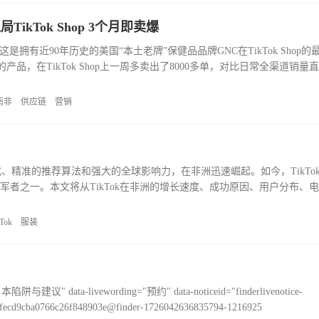
ikTok Shop 3个月即卖爆
是拥有近90年历史的美国“本土老牌”保健品品牌GNC在TikTok Shop的
，在TikTok Shop上一周多卖出了8000多单，对比日常全渠道销量
鸣惊人的故事，属于这个陪伴着美国年轻人长大的“妈
南非
供应链
营销
形式、精准的推荐算法和强大的全球影响力，在非洲迅速崛起。如今，TikTo
的领军者之一。本文将从TikTok在非洲的增长速度、成功原因、用户分布、
的深远影响。1TikTok正在非洲市场大步迈进在非洲，TikTo
Tok
服装
ivewording="预约" data-noticeid="finderlivenotice-
fecd9cba0766c26f848903e@finder-1726042636835794-1216925