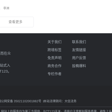
k
非洲
查看更多
关于我们
联系我们
跨境标签
友情链接
业而在众
免责声明
用户反馈
一站式入
商务合作
投稿爆料
T123。
专栏作者
闽公网安备 35021102001882号
本站法律顾问：大信法务
：网站上的服务均为第三方提供，与TT123无关。请用户注意甄别服务质量，避免上