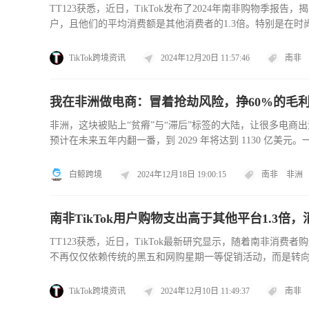
TT123获悉，近日，TikTok发布了2024年南非购物季报
户，且他们的平均消费额是其他消费者的1.3倍。特别是在时
TikTok用户在时尚和家居用品方面的购买意向比其他人高出2.
TikTok跨境资讯
2024年12月20日 11:57:46
南非
我在非洲做电商：冒着抢劫风险，挣60%的毛
非洲，这块被贴上“贫瘠”与“滞后”标签的大陆，让很多电商出海人蠢
预计在未来五年内翻一番，到 2029 年将达到 1130 亿
均高达 40 多倍，单次点击成本低至几毛钱至一两元。不少
白鲸跨境
2024年12月18日 19:00:15
南非
非洲
南非TikTok用户购物支出高于其他平台1.3倍
TT123获悉，近日，TikTok最新研究显示，随着南非消费
不再仅仅依赖传统的黑五和网购星期一等促销活动，而是转向
来越依赖电商平台进行日常化购物。TikTok的研究进一步显
TikTok跨境资讯
2024年12月10日 11:49:37
南非