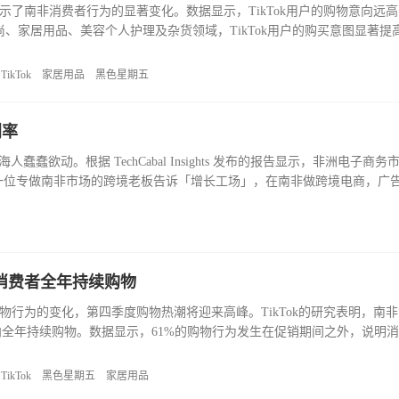
告，揭示了南非消费者行为的显著变化。数据显示，TikTok用户的购物意向远
尚、家居用品、美容个人护理及杂货领域，TikTok用户的购买意图显著提
1倍，对美容产品的意向高出1.5倍。报告指出，71%的TikTo
TikTok
家居用品
黑色星期五
利率
蠢欲动。根据 TechCabal Insights 发布的报告显示，非洲电子商务
美元。一位专做南非市场的跨境老板告诉「增长工场」，在南非做跨境电商，广告 
在东南亚、欧美深耕多年的深圳跨境大卖，已经开始考
，消费者全年持续购物
者购物行为的变化，第四季度购物热潮将迎来高峰。TikTok的研究表明，南
全年持续购物。数据显示，61%的购物行为发生在促销期间之外，说明
示，71%的南非购物者表示能在平台上发现有趣的商品，62%的购物者在
TikTok
黑色星期五
家居用品