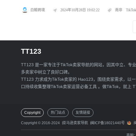
白鲸跨境
2024年10月28日 19:02:22
南非
TikTo
TT123
TT123 是一家专注于TikTok卖家导航的网站，因其中立、专
多卖家中树立了良好口碑。
TT123 力求成为TikTok卖家的 Hao123，围绕卖家需求，以
口持续收集整理TikTok卖家运营必备工具 。做TikTok，就上 T
Copyright
热门站点
友情链接
Copyright © 2016-2024
亚马逊卖家导航
闽ICP备18021440号
声明