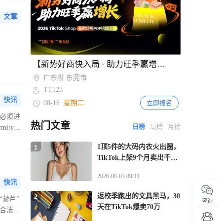
229
越南电商法实施直播监管新规 2027年起
平台须电子核验卖家与主播身份
文章
Item
【新势好商快入局 · 助力旺季赢增长】TikTok Shop美欧跨境POP招商大会·东莞站
1
of
广东省 东莞市
2
TT123
快讯
08-18
星期二
立即报名
前必须进
热门文章
日榜
周榜
月榜
mity，
。在过渡
1顶5件的大码内衣火出圈，
1
TikTok上架9个月卖出千万
GMV
2026-08-03 09:11
快讯
返校季跑出的文具黑马，30
2
藜芦”
咨询
天在TikTok爆卖70万
合法添
提供原