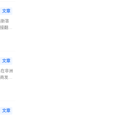
文章
最新答
直接翻了
文章
k在非洲
电商发展
文章