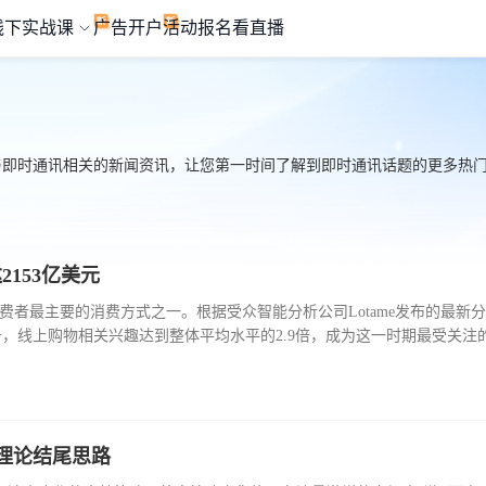
线下实战课
广告开户
活动报名
看直播
与即时通讯相关的新闻资讯，让您第一时间了解到即时通讯话题的更多热门信息
153亿美元
洲消费者最主要的消费方式之一。根据受众智能分析公司Lotame发布的最新
，线上购物相关兴趣达到整体平均水平的2.9倍，成为这一时期最受关注
市场销售额将达到2153.1亿美元，同比增长速度比全球平均水平高出50%。
成为消费者最关注的品类，关注度达到整体受众平均水平的2.3倍；女装
前边理论结尾思路