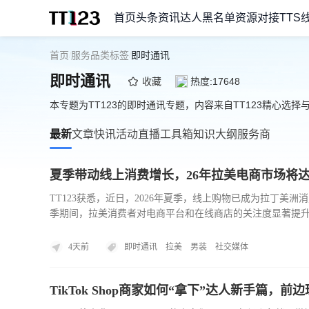
首页
头条资讯
达人黑名单
资源对接
TTS
首页
服务品类标签
即时通讯
/
/
即时通讯
收藏
热度:17648
本专题为TT123的即时通讯专题，内容来自TT123精心选择
最新
文章
快讯
活动
直播
工具箱
知识大纲
服务商
夏季带动线上消费增长，26年拉美电商市场将达2
TT123获悉，近日，2026年夏季，线上购物已成为拉丁美
季期间，拉美消费者对电商平台和在线商店的关注度显著提升
费活动。与此同时，Endeavor预测，2026年拉丁美洲电商
来看，服饰仍然是推动线上消费增长的核心领域。其中，男装
4天前
即时通讯
拉美
男装
社交媒体
后，为1.7倍；休闲服饰的关注度则达到1.4倍。
TikTok Shop商家如何“拿下”达人新手篇，