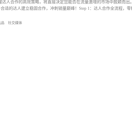
战？掌握达人合作的高效策略，将直接决定您能否在流量激增的市场中脱颖而出
适的达人建立稳固合作，冲刺销量巅峰！Step 1：达人合作全流程，零
跟TikTok的潮流风向。在确保产品适合短视频展示的基础上，可以为产
选品
社交媒体