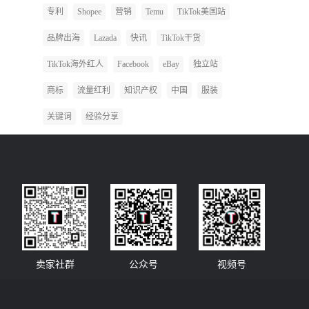
专利
Shopee
营销
Temu
TikTok美国站
品牌出海
Lazada
快讯
TikTok干货
TikTok海外红人
Facebook
eBay
独立站
商标
流量红利
知识产权
中国
服装
关键词
经验分享
卖家社群
公众号
视频号