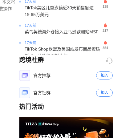
。本文将
138
TikTok美区儿童泳镜近30天销售额达
散操作变
19.65万美元
品包装故
17天前
217
菜鸟英德海外仓接入亚马逊欧洲站MSF
17天前
354
TikTok Shop欧盟及英国站发布商品资质
新规，分阶段强制执行
跨境社群
17天前
228
TikTok预计在2025年为英国贡献100亿英
镑GVA，吸引超30万中小卖家入驻Shop
官方推荐
加入
17天前
309
TikTok Shop东南亚跨境自7月23日起调
官方社群
加入
整运费补贴与非商责赔付规则
热门活动
立即扫码咨询