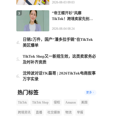
2026-08-03 09:03
“帝王蝶开衫”风靡
3
TikTok！跨境卖家先别急
上架
2026-08-04 08:24
日销2万件，国产“潘多拉手链”在TikTok
4.
美区爆单
TikTok Shop又一新规生效，这类卖家务必
5.
及时补齐资质
沈帅波对话TK磊哥 | 2026TikTok电商叙事
6.
万字实录
热门标签
更多
TikTok
TikTok Shop
侵权
Amazon
美国
跨境资讯
直播
社交媒体
物流
早报