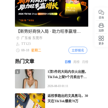
咨询
Item
【新势好商快入局 · 助力旺季赢增长】TikTok Shop美欧跨境POP招商大会·东莞站
欧啦！爆单就在13国——2026TikTok Shop欧洲新势力峰会【青岛站】
加群
2
of
广东省 东莞市
山东省 青岛市
2
TT123
TT123
更多
回顶部
08-18
08-13
星期二
星期四
立即报名
立即报名
热门文章
日榜
周榜
月榜
1顶5件的大码内衣火出圈，
1
TikTok上架9个月卖出千万
GMV
2026-08-03 01:11
返校季跑出的文具黑马，30
2
天在TikTok爆卖70万