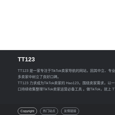
TT123
TT123 是一家专注于TikTok卖家导航的网站，因其中立、专
多卖家中树立了良好口碑。
TT123 力求成为TikTok卖家的 Hao123，围绕卖家需求，以
口持续收集整理TikTok卖家运营必备工具 。做TikTok，就上 T
Copyright
热门站点
友情链接