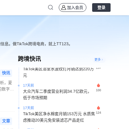
划，对标亚马逊Prime提升复购转化
加入会员
登录
14天前
42
TikTok美区“省钱动力”赛道兴起，信封册
等产品实现百万美元GMV
16天前
145
泰国网红市场2024年规模达450亿泰铢
。做TikTok跨境电商，就上TT123。
300万创作者推动数字广告增长
跨境快讯
16天前
更多
137
TikTok美区浴室水波纹灯月销达到220万
元
快讯
17天前
分析，夏
100
大众汽车二季度营业利润34.7亿欧元，
的数字消
低于市场预期
从商品品类
紧随其
17天前
124
TikTok美区净水棉套月销153万元 水质焦
虑推动20美元免安装滤芯产品走红
文章
17天前