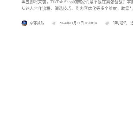
黑五即将来袭，TikTok Shop的商家们是不是在紧张备
从达人合作流程、筛选技巧、到内容优化等多个维度，助您与合
成标准化流程1.确认选品黑五活动的竞争空前激烈，选品要紧
杂郭脉贴
2024年11月11日 06:08:04
即时通讯