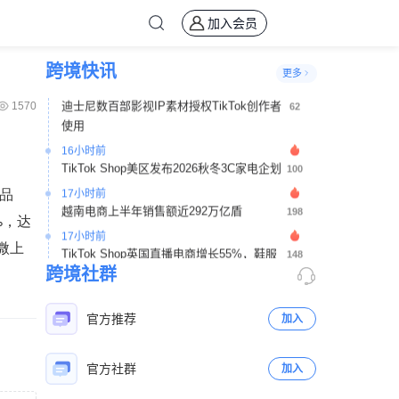
TikTok美区潘多拉风格手链热销 日销突破2
53
加入会员
万单带动平价饰品增长
9小时前
跨境快讯
更多
Etsy裁减12%员工并启动20亿美元股票回购
32
计划
1570
12小时前
TikTok Shop越南市场份额升至41% 主动搜
76
索GMV同比增长55%
12小时前
个品
TikTok Shop上半年全球GMV达503亿美元
144
%，达
美区首次超越印尼成为第一大市场
微上
13小时前
迪士尼数百部影视IP素材授权TikTok创作者
62
跨境社群
使用
16小时前
官方推荐
加入
TikTok Shop美区发布2026秋冬3C家电企划
100
17小时前
越南电商上半年销售额近292万亿盾
官方社群
加入
198
17小时前