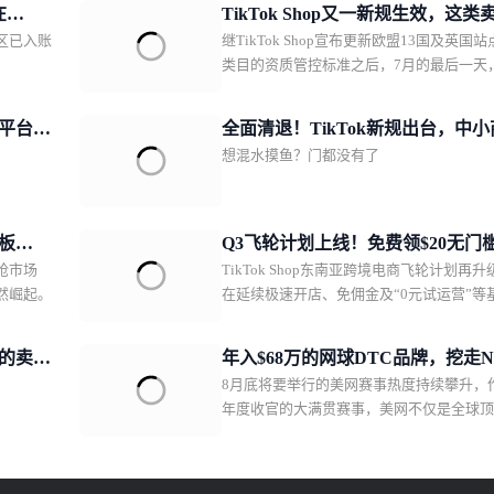
在
TikTok Shop又一新规生效，这类
美区已入账
继TikTok Shop宣布更新欧盟13国及英国
务必及时补齐资质
类目的资质管控标准之后，7月的最后一天
TikTok Shop泰国站也紧随“趋势”，落地一
规。对比欧洲瞄准电子电器、纺织品/服饰
商平台急
全面清退！TikTok新规出台，中
具、化妆品、母婴5大平台核心热销品类进
想混水摸鱼？门都没有了
更难躺赢
方位“纠错补漏”，泰国站此次剑指的类目
为“小众”的二手商品，不过其为卖家打开
和想象力，实际上远超品类本身。01TikTo
Shop泰国站收紧二手商品TT123获悉，自20
板
Q3飞轮计划上线！免费领$20无门
7月31日起，TikTok Shop泰国站点已全面
抢市场
TikTok Shop东南亚跨境电商飞轮计划再升
成的信
告金，东南亚跨境新商激励再加码
手商品上架资质。
然崛起。
在延续极速开店、免佣金及“0元试运营”等
权益的同时，本轮进一步加码多市场经营
管店、内容工具及广告测试等关键环节的
”的卖家
年入$68万的网球DTC品牌，挖走Ni
持，符合条件的新商还有机会领取$20广告
8月底将要举行的美网赛事热度持续攀升，
代言人，摇身一变成潮牌
助力商家降低启动门槛、更快迈出开店经
年度收官的大满贯赛事，美网不仅是全球
一步。本轮飞轮计划升级具体涵盖了哪些
业球员的竞技场，更成为网球运动消费与
以下几项值得重点关注。面向多市场经营
流的核心风向标。网球服饰已不再是专业
Q3飞轮计划进一步整合“一商卖全球·全域启
小众品类，而是成为DTC品牌切入运动生
能力。