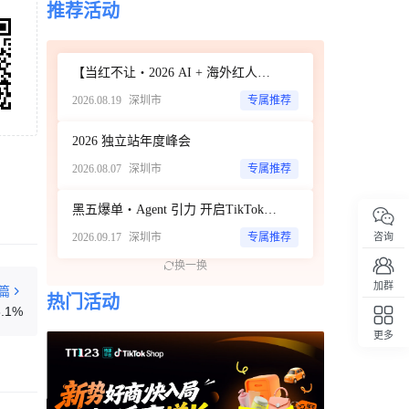
推荐活动
TikTok Shop英国直播电商增长55%，鞋服
148
收藏品卖家销售大涨
立即扫码咨询
2天前
【当红不让・2026 AI + 海外红人营销大会暨 WotoHub 卖家大会】
TikTok庭前和解退出青少年成瘾诉讼审理
355
2026.08.19
深圳市
专属推荐
2天前
50元浴帘借力TikTok达人矩阵28天撬动北美
345
宿舍消费市场
2026 独立站年度峰会
2天前
2026.08.07
深圳市
专属推荐
TikTok面临印尼电商垄断调查听证
239
黑五爆单・Agent 引力 开启TikTok新达人经济时代 ——ScoreHub 2026 品牌大会
2天前
印尼税局加强多店铺经营监管 合并核算收
181
咨询
2026.09.17
深圳市
专属推荐
入判定免税资格
换一换
2天前
加群
篇
俄罗斯跨境电商占比仅3.4% 财政部拟2027
413
热门活动
.1%
年起实施阶梯式征税
更多
2天前
回顶部
夏季线上消费升温 2026年拉美电商市场规
296
模预计达2153亿美元
2天前