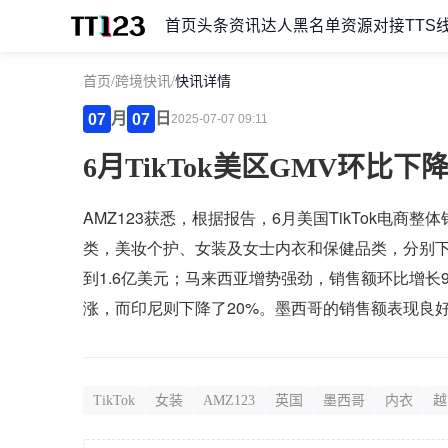
首页
头条资讯
达人黑名单
资源对接
TTS
首页
/
跨境快讯
/
快讯详情
月
日
07
07
2025-07-07 09:11
6月TikTok美区GMV环比下降
AMZ123获悉，根据报告，6月美国TikTok电商
类，美妆个护、女装及女士内衣和保健品类，分别下降
到1.6亿美元；马来西亚增势强劲，销售额环比增长
涨，而印尼则下降了20%。墨西哥的销售额表现良好
TikTok
女装
AMZ123
英国
墨西哥
内衣
越