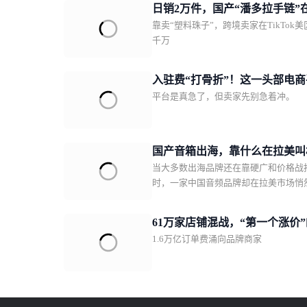
日销2万件，国产“潘多拉手链”
靠卖“塑料珠子”，跨境卖家在TikTok
TikTok美区爆单
千万
入驻费“打骨折”！这一头部电
平台是真急了，但卖家先别急着冲。
需中国卖家回血
国产音箱出海，靠什么在拉美叫
当大多数出海品牌还在靠硬广和价格战
JBL？一场由数百位本土红人完
时，一家中国音频品牌却在拉美市场悄
任众筹
61万家店铺混战，“第一个涨价
1.6万亿订单费涌向品牌商家
瓜分万亿蛋糕