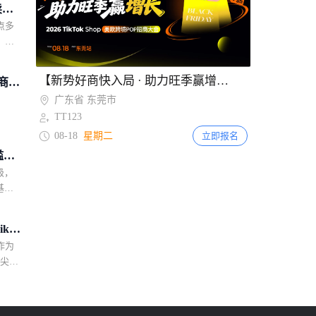
越南电商法实施直播监管新规 2027年起平
卖家
224
台须电子核验卖家与主播身份
站点多
，
项新
、玩
Item
【新势好商快入局 · 助力旺季赢增长】TikTok Shop美欧跨境POP招商大会·东莞站
小商家
行全
1
广东省 东莞市
，是颇
of
TT123
的视野
2
k
08-18
星期二
立即报名
26年
槛广
收紧二
级，
！
基础
、移动
经营支
ke
金，
作为
营的第
顶尖职
权益？
时尚潮
商家，
运动的
航”
活方式