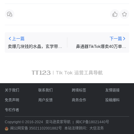
上一篇
下一篇
卖爆几块钱的水晶，玄学带火
鼻通器TikTok爆卖40万单：
欧美千亿新赛道！
BoomBoom如何靠‘呼吸焦
虑’逆袭全球？
关于我们
联系我们
跨境标签
友情链接
免责声明
用户反馈
商务合作
投稿爆料
专栏作者
Copyright © 2016-2024
亚马逊卖家导航
闽ICP备18021440号
闽公网安备 35021102001882号
本站法律顾问：大信法务