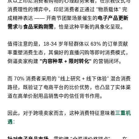
从以上印尼消费者购物的心理趋势来看，在宗教仪式与
消费理性的博弈中，印尼消费者正通过 "物质载体" 完
成精神表达 —— 开斋节团聚场景催生的
电子产品更新
需求
与
食品采购刚需
，恰是这种平衡的具象化呈现。
值得注意的是，18-34 岁年轻群体以 63% 的订单贡献
率重塑消费生态，其偏好的直播闪购等即时消费模式，
倒逼卖家构建
"内容种草 + 限时转化"
的营销闭环。
而 70% 消费者采用的 "线上研究 + 线下体验" 混合消费
路径，既验证了电商平台的比价优势，也凸显了实体渠
道在高单价耐用品销售中的信任背书作用。
因此，对于跨境卖家而言，这种消费特征意味着
三重机
遇
：