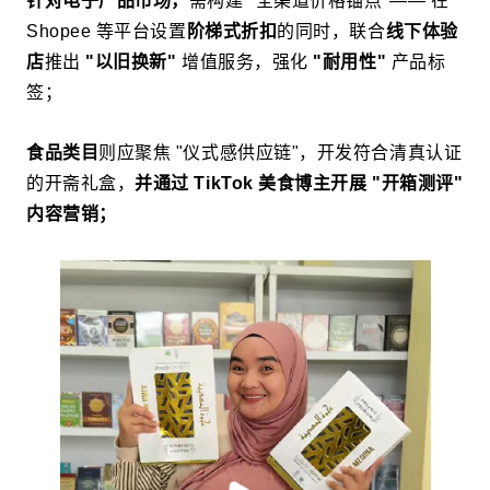
针对电子产品市场，
需构建 "全渠道价格锚点"—— 在
Shopee 等平台设置
阶梯式折扣
的同时，联合
线下体验
店
推出
"以旧换新"
增值服务，强化
"耐用性"
产品标
签；
食品类目
则应聚焦 "仪式感供应链"，开发符合清真认证
的开斋礼盒，
并通过 TikTok 美食博主开展 "开箱测评"
内容营销；