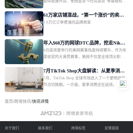
延续极速开店、免佣金及“0元试运营”等基础权益
的同时，本轮进一步加码多市场经营、移动管
店、内容工具及广告测试等关键环节的经营支
61万家店铺混战，“第一个涨价”的卖家
持，符合条件的新商还有机会领取$20广告金，
1.6万亿订单费涌向品牌商家
瓜分万亿蛋糕
助力商家降低启动门槛、更快迈出开店经营的第
一步。本轮飞轮计划升级具体涵盖了哪些权益？
以下几项值得重点关注。面向多市场经营商家，
年入$68万的网球DTC品牌，挖走Nike
Q3飞轮计划进一步整合“一商卖全球·全域启航”能
8月底将要举行的美网赛事热度持续攀升，作为年
代言人，摇身一变成潮牌
力。
度收官的大满贯赛事，美网不仅是全球顶尖职业
球员的竞技场，更成为网球运动消费与时尚潮流
的核心风向标。网球服饰已不再是专业运动的小
7月TikTok Shop大盘解读：从夏季消费
众品类，而是成为DTC品牌切入运动生活方式赛
7月，TikTok Shop 全球市场进入了一个更明显的
到返校季，下一波机会开始出现
道的优质切口。一批2020年后成立的新锐DTC网
节点切换期。一方面，夏季消费还在延续。
球服饰品牌正快速突围，其定位逻辑、素材打法
与增长路径，正为整个运动服饰行业提供极具参
首页
/
跨境快讯
/
快讯详情
考价值的新样本。新锐网球DTC品牌的差异化营
销实践Stack Athletics：叛逆潮流2020年成立于美
国的Stack Athletics，以叛逆、高性能为品牌定
位，主打网球与匹克球等球类运动服饰，瞄准年
关于我们
联系我们
轻一代高强度球类运动玩家。
跨境标签
友情链接