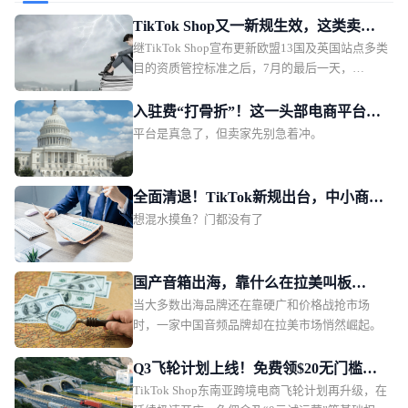
能力往往影响消费者购买决策。
TikTok Shop又一新规生效，这类卖家
继TikTok Shop宣布更新欧盟13国及英国站点多类
务必及时补齐资质
目的资质管控标准之后，7月的最后一天，
TikTok Shop泰国站也紧随“趋势”，落地一项新
规。对比欧洲瞄准电子电器、纺织品/服饰、玩
入驻费“打骨折”！这一头部电商平台急
具、化妆品、母婴5大平台核心热销品类进行全方
平台是真急了，但卖家先别急着冲。
需中国卖家回血
位“纠错补漏”，泰国站此次剑指的类目，是颇为
“小众”的二手商品，不过其为卖家打开的视野和
想象力，实际上远超品类本身。01TikTok Shop泰
全面清退！TikTok新规出台，中小商家
国站收紧二手商品TT123获悉，自2026年7月31
想混水摸鱼？门都没有了
更难躺赢
日起，TikTok Shop泰国站点已全面收紧二手商品
上架资质。
国产音箱出海，靠什么在拉美叫板
当大多数出海品牌还在靠硬广和价格战抢市场
JBL？一场由数百位本土红人完成的信
时，一家中国音频品牌却在拉美市场悄然崛起。
任众筹
Q3飞轮计划上线！免费领$20无门槛广
TikTok Shop东南亚跨境电商飞轮计划再升级，在
告金，东南亚跨境新商激励再加码！