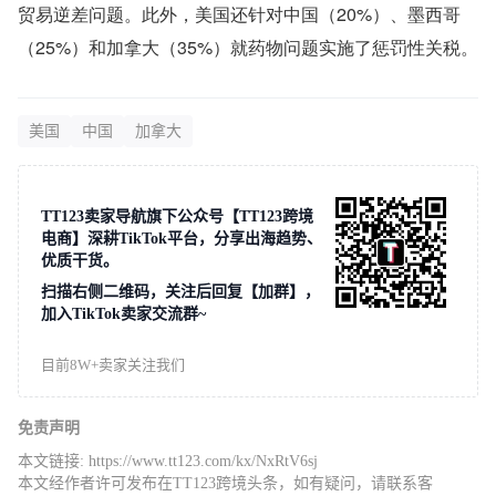
贸易逆差问题。此外，美国还针对中国（20%）、墨西哥
（25%）和加拿大（35%）就药物问题实施了惩罚性关税。
美国
中国
加拿大
TT123卖家导航旗下公众号【TT123跨境
电商】深耕TikTok平台，分享出海趋势、
优质干货。
扫描右侧二维码，关注后回复【加群】，
加入TikTok卖家交流群~
目前8W+卖家关注我们
免责声明
本文链接:
https://www.tt123.com/kx/NxRtV6sj
本文经作者许可发布在TT123跨境头条，如有疑问，请联系客