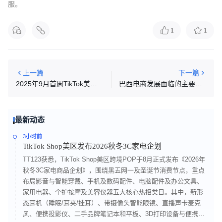
服。
1
1
上一篇
下一篇
2025年9月首周TikTok美墨西市场热门商品
巴西电商发展面临的主要挑战：一半消费者因运费放弃下单
最新动态
3小时前
TikTok Shop美区发布2026秋冬3C家电企划
TT123获悉，TikTok Shop美区跨境POP于8月正式发布《2026年
秋冬3C家电商品企划》，围绕黑五网一及圣诞节消费节点，重点
布局影音与智能穿戴、手机及数码配件、电脑配件及办公文具、
家用电器、个护按摩及美容仪器五大核心热招类目。其中，新形
态耳机（睡眠/耳夹/挂耳）、带摄像头智能眼镜、直播声卡麦克
风、便携投影仪、二手品牌笔记本和平板、3D打印设备与便携显