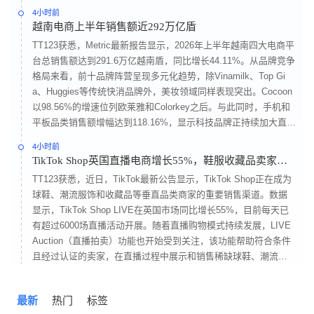
示器、除螨仪、擦窗机、宠物空气净化设备、房车柴油暖风机、
4小时前
冬季取暖设备、加湿器、制冰设备、FDA认证射频微电流美容仪
越南电商上半年销售额近292万亿盾
以及颈部红光腰带等产品，被平台列入重点招募的蓝海方向。
TT123获悉，Metric最新报告显示，2026年上半年越南四大电商平
台总销售额达到291.6万亿越南盾，同比增长44.11%。从品牌竞争
格局来看，前十品牌阵营呈现多元化趋势，除Vinamilk、Top Gi
a、Huggies等传统快消品牌外，美妆领域同样表现突出。Cocoon
以98.56%的增速位列欧莱雅和Colorkey之后。与此同时，手机和
平板品类销售额增幅达到118.16%，显示科技品牌正持续加大直播
带货和官方旗舰店布局力度，推动数码产品在越南线上市场进一
4小时前
步渗透。
TikTok Shop英国直播电商增长55%，鞋服收藏品卖家销
售大涨
TT123获悉，近日，TikTok最新公告显示，TikTok Shop正在成为
球鞋、潮流服饰和收藏品等垂直品类商家的重要销售渠道。数据
显示，TikTok Shop LIVE在英国市场同比增长55%，目前每天已
有超过6000场直播活动开展。随着直播购物模式持续发展，LIVE
Auction（直播拍卖）功能也开始受到关注，该功能帮助符合条件
且经过认证的卖家，在直播过程中展示和销售稀缺球鞋、潮流服
饰及收藏品，为消费者提供实时竞价和互动体验。与传统电商依
靠文字和图片展示商品不同，直播购物更加注重消费体验。在球
最新
热门
标签
鞋、潮流服饰和收藏品等品类中，商品真伪、成色以及卖家专业