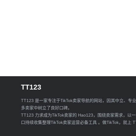
TT123
TT123 是一家专注于TikTok卖家导航的网站，因其中立、专
多卖家中树立了良好口碑。
TT123 力求成为TikTok卖家的 Hao123，围绕卖家需求，以
口持续收集整理TikTok卖家运营必备工具 。做TikTok，就上 T