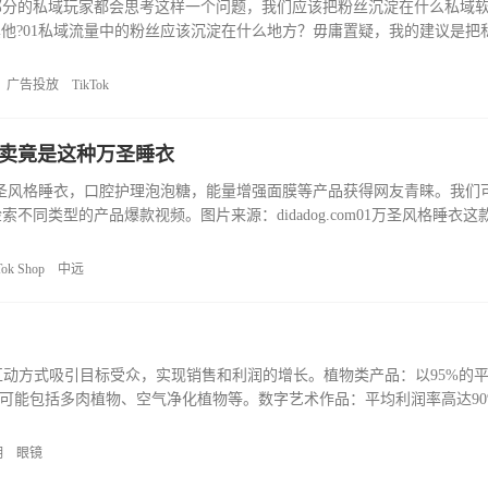
部分的私域玩家都会思考这样一个问题，我们应该把粉丝沉淀在什么私域
ook？还是其他?01私域流量中的粉丝应该沉淀在什么地方？毋庸置疑，我的建议是
大，试图通过 WhatsApp 去批量触达用户的时候，是非
广告投放
TikTok
日爆卖竟是这种万圣睡衣
量，万圣风格睡衣，口腔护理泡泡糖，能量增强面膜等产品获得网友青睐。我们
不同类型的产品爆款视频。图片来源：didadog.com01万圣风格睡衣这
全新的万圣风格搭配。通过9种截然不同的色彩搭配，给每个人带来最快
Tok Shop
中远
容和互动方式吸引目标受众，实现销售和利润的增长。植物类产品：以95%的
，可能包括多肉植物、空气净化植物等。数字艺术作品：平均利润率高达90
作、NFT艺术等。手表配件：以80%的平均利润率排在第三位，手表配件可
明
眼镜