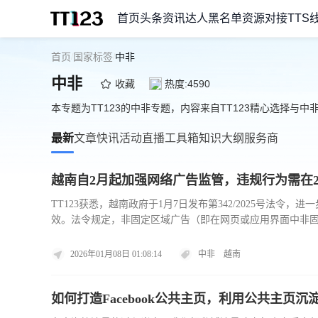
首页
头条资讯
达人黑名单
资源对接
TTS
首页
国家标签
中非
/
/
中非
收藏
热度:4590
本专题为TT123的中非专题，内容来自TT123精心选择与中
最新
文章
快讯
活动
直播
工具箱
知识大纲
服务商
越南自2月起加强网络广告监管，违规行为需在2
TT123获悉，越南政府于1月7日发布第342/2025号法令
效。法令规定，非固定区域广告（即在网页或应用界面中非
告的最长关闭等待时间限制为5秒。这些广告必须提供清晰且
台需设立举报入口，以引导用户上报违规内容，并提供拒看
2026年01月08日 01:08:14
中非
越南
相关部门的通知后，须在24小时内删除违法广告。电信与互
如何打造Facebook公共主页，利用公共主页