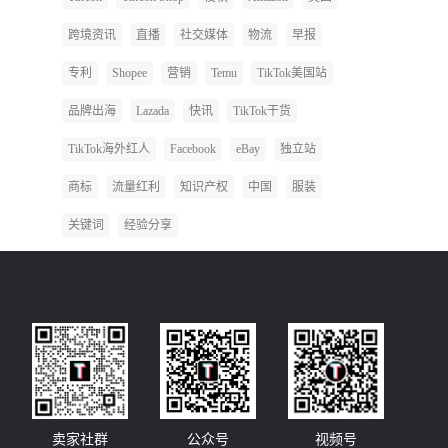
跨境资讯
直播
社交媒体
物流
早报
专利
Shopee
营销
Temu
TikTok美国站
品牌出海
Lazada
快讯
TikTok干货
TikTok海外红人
Facebook
eBay
独立站
商标
流量红利
知识产权
中国
服装
关键词
经验分享
卖家社群
公众号
视频号