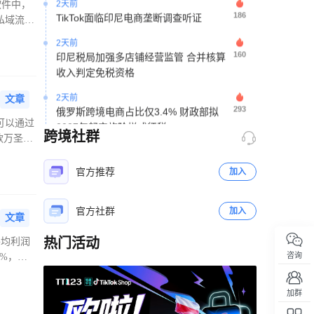
软件中，
186
TikTok面临印尼电商垄断调查听证
把私域流量
2天前
160
印尼税局加强多店铺经营监管 合并核算
收入判定免税资格
2天前
文章
293
俄罗斯跨境电商占比仅3.4% 财政部拟
2027年起实施阶梯式征税
可以通过
跨境社群
款万圣风
2天前
乐
248
夏季线上消费升温 2026年拉美电商市场
官方推荐
加入
规模预计达2153亿美元
2天前
官方社群
加入
186
越南电商法实施直播监管新规 2027年起
文章
平台须电子核验卖家与主播身份
热门活动
平均利润
2天前
咨询
%，数
立即扫码咨询
224
夏季带动线上消费增长，26年拉美电商
能包括表
市场将达2153亿美元
加群
2天前