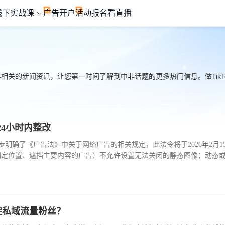
线下实战课
广告开户
活动报名
看直播
非相关的新闻资讯，让您第一时间了解到中非话题的更多热门信息。做TikTo
4小时内整改
，进一步明确了《广告法》中关于网络广告的相关规定，此法令将于2026年2月1
固定位置、遮挡主要内容的广告）不允许设置无法关闭的静态图像；动态
易于识别的关闭按钮，用户只需一次点击便可关闭，同时不得使用误导性
或屏蔽的选项。广告主、服务商、发布方和分发方收到文化、体育和旅游
联网企业也需在24小时内配合阻断非法广告链接。
沉淀私域流量粉丝？