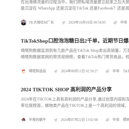
在出海搞流量的过程当中，我们把私域流量建立起来之后大
是沉淀在 WhatsApp 还是沉淀在TikTok 还是Faceb
的粉丝沉淀在Facebook 的公共主页当中。 如果你的粉丝量很
TK大咖社M厂长
2024年10月16日 09:54:05
中非
TikTokShop口腔泡泡糖日出2千单，近期节
嘀嗒狗数据监测到有几款产品在TikTok Shop卖出高销
嘀嗒狗数据官网的带货视频榜，查看TikTok热门带货商品，检索
格女士睡衣在原有翻领设计和弹性腰带设计的基础上，增加了
嘀嗒狗选品
2024年09月11日 02:59:27
中非
Tik
2024 TIKTOK SHOP 高利润的产品分享
2024年在TIKTOK上具有高利润的产品分享,通过创意内
率位居榜首，植物类产品在TIKTOK上是一个高利润的领域
字艺术作品在TIKTOK上可以吸引广泛的受众，包括数字画
半夜的蜗牛
2024年07月22日 13:02:00
中非
照