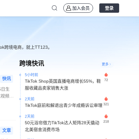
加入会员
登录
4小时前
43
TikTok Shop美区发布2026秋冬3C家电
企划
k跨境电商，就上TT123。
5小时前
59
越南电商上半年销售额近292万亿盾
跨境快讯
更多
5小时前
72
TikTok Shop英国直播电商增长55%，鞋
快讯
服收藏品卖家销售大涨
5日生
2天前
或视频广
321
TikTok庭前和解退出青少年成瘾诉讼审理
图标。平
部或其他
2天前
218
50元浴帘借力TikTok达人矩阵28天撬动
北美宿舍消费市场
文章
2天前