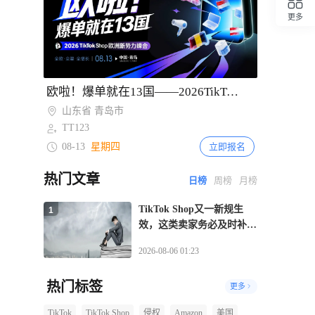
375
万圣节提前消费带动帝王蝶针织衫走红
更多
回顶部
3天前
231
西欧在线时尚市场增速放缓至3%
3天前
Item
265
夏日万圣节热潮推动DIY珍珠贴画走红
欧啦！爆单就在13国——2026TikTok Shop欧洲新势力峰会【青岛站】
2
武汉店TikTok美区15天销售97万
of
山东省 青岛市
2
TT123
3天前
381
欧洲高温推动降温产品需求增长 TikTok
08-13
星期四
立即报名
带动Lesure降温垫销量上涨
热门文章
日榜
周榜
月榜
TikTok Shop又一新规生
1
效，这类卖家务必及时补齐
资质
2026-08-06 01:23
热门标签
更多
TikTok
TikTok Shop
侵权
Amazon
美国