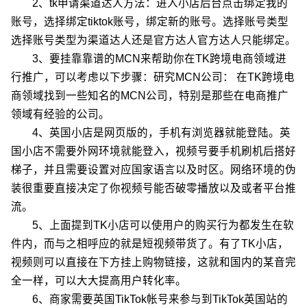
2、tk申请渠道达人方法：进入小店后台点击绑定我的
账号，选择绑定tiktok账号，绑定新的账号。选择账号类型
选择账号类型为渠道达人还是官方达人官方达人只能绑定。
3、要挂靠靠谱的MCN来帮助你在TK跨境电商领域进
行推广，可以考虑以下步骤：研究MCN公司： 在TK跨境电
商领域找到一些知名的MCN公司，特别是那些在电商推广
领域有经验的公司。
4、英国小店是网页版的，手机有浏览器就能登陆。英
国小店不需要外网环境就能登入，视频号要手机刷机后搭好
梯子，并且需要设置对应国家语言以及时区。网络环境的伪
装很重要直接决定了你视频号能否破零播放以及或者平台推
流。
5、上面提到TK小店可以使用户的购买行为都发生在软
件内，而与之相呼应的就是短视频带货了。有了TK小店，
视频则可以直接在下方挂上购物链接，这就和国内的某音完
全一样，可以大大提高用户转化率。
6、商家需要英国TikTok帐号来参与到TikTok英国站的