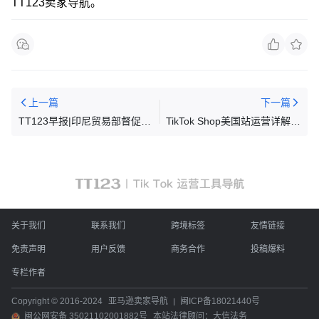
TT123卖家导航。
上一篇
下一篇
TT123早报|印尼贸易部督促
TikTok Shop美国站运营详解之
TikTok尽快完成社交和电商分
达人营销策略篇
离
关于我们
联系我们
跨境标签
友情链接
免责声明
用户反馈
商务合作
投稿爆料
专栏作者
Copyright © 2016-2024
亚马逊卖家导航
闽ICP备18021440号
闽公网安备 35021102001882号
本站法律顾问：大信法务