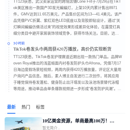
TT123获悉，武汉卖家运营的跨境店铺Cone Frit于7月29日在TikT
ok美区推出一款国产3D发光蝙蝠灯，上架10天内累计售出8971
件，GMV达到11.65万美元，产品售价区间为13—41.4美元。该产
品凭借PVC折翼、紫红双色LED底座以及背胶即贴设计，通过“关
灯瞬间蝙蝠仿佛活过来”的视觉效果形成差异化体验，在露营灯具
细分类目中避开家居装饰领域竞争，获得市场关注。目前，达人
带货贡献60%，商品卡销售占40%。达人@usgggvdd通过“先贴后
3小时前
关灯”的展示方式，在7天内实现1190万播放量、24万点赞，并带
TikTok卷发头巾两周获420万播放，高价仍实现断货
动2566件商品销售。
TT123获悉，TikTok卷发护理赛道近期出现一款热门单品。品牌W
oven Royal推出的浅蓝缎面内衬卷发防护头巾Afrona，凭借7月17
日海边度假场景短视频，两周内获得420万播放量，评论区大量用
户询问产品信息。随后，素人博主自发进行二次创作，将其应用
于睡觉保持卷发蓬松、健身防止出汗塌发以及泳池场景替代泳帽
等用途，推动单品由单条爆款视频进一步形成“卷发防护风潮”。品
牌创始人Charlene Pena本身也是浓密卷发用户。Afrona采用竹纤
维与缎面内衬，两端开口设计能够承托卷发，避免压扁，针对“睡
最新
热门
标签
醒变爆炸头、海风咸水毛躁、紫外褪色”三大痛点进行产品设计。
10亿美金资源，单商最高100万！
暂无简介...
TikTok Shop美区POP发布新锐跨境商