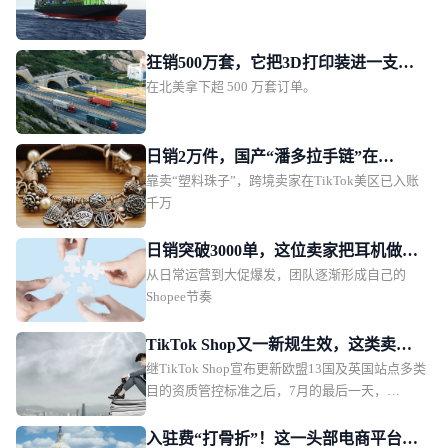
家加速计划
狂销500万套，它把3D打印装进一支
在北美拿下超 500 万套订单。
笔！
日销2万件，国产“潘多拉手链”在
靠卖“塑料珠子”，跨境卖家在TikTok美区已入账
TikTok美区爆单
千万
日销突破3000单，这位卖家把耳机做成
从日常运营到大促爆发，团队逐渐形成自己的
了东南亚年轻人的时尚单品
Shopee节奏
TikTok Shop又一新规生效，这类卖家
继TikTok Shop宣布更新欧盟13国及英国站点多类
务必及时补齐资质
目的资质管控标准之后，7月的最后一天，
TikTok Shop泰国站也紧随“趋势”，落地一项新
规。对比欧洲瞄准电子电器、纺织品/服饰、玩
入驻费“打骨折”！这一头部电商平台急