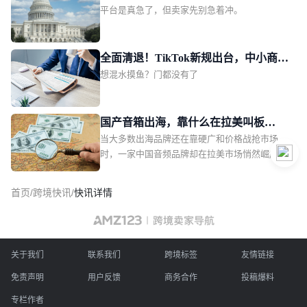
具、化妆品、母婴5大平台核心热销品类进行全方
平台是真急了，但卖家先别急着冲。
需中国卖家回血
位“纠错补漏”，泰国站此次剑指的类目，是颇为
“小众”的二手商品，不过其为卖家打开的视野和
想象力，实际上远超品类本身。01TikTok Shop泰
全面清退！TikTok新规出台，中小商家
国站收紧二手商品TT123获悉，自2026年7月31
想混水摸鱼？门都没有了
更难躺赢
日起，TikTok Shop泰国站点已全面收紧二手商品
上架资质。
国产音箱出海，靠什么在拉美叫板
当大多数出海品牌还在靠硬广和价格战抢市场
JBL？一场由数百位本土红人完成的信
时，一家中国音频品牌却在拉美市场悄然崛起。
任众筹
首页
/
跨境快讯
/
快讯详情
关于我们
联系我们
跨境标签
友情链接
免责声明
用户反馈
商务合作
投稿爆料
专栏作者