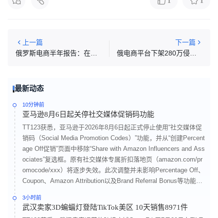
1
1
上一篇
下一篇
俄罗斯电商半年报告：在线零售额突破5.3万亿卢布 同比增长36%
俄电商平台下架280万侵权商品
最新动态
10分钟前
亚马逊8月6日起关停社交媒体促销码功能
TT123获悉，亚马逊于2026年8月6日起正式停止使用“社交媒体促
销码（Social Media Promotion Codes）”功能，并从“创建Percent
age Off促销”页面中移除“Share with Amazon Influencers and Ass
ociates”复选框。原有社交媒体专属折扣落地页（amazon.com/pr
omocode/xxx）将逐步失效。此次调整并未影响Percentage Off、
Coupon、Amazon Attribution以及Brand Referral Bonus等功能，
主要受影响的是依赖“红人专属码+公开促销页”实现快速转化的站
3小时前
外推广链路。
武汉卖家3D蝙蝠灯登陆TikTok美区 10天销售8971件