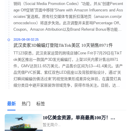
销码（Social Media Promotion Codes）”功能，并从“创建Percent
age Off促销”页面中移除“Share with Amazon Influencers and Ass
ociates”复选框。原有社交媒体专属折扣落地页（amazon.com/pr
omocode/xxx）将逐步失效。此次调整并未影响Percentage Off、
Coupon、Amazon Attribution以及Brand Referral Bonus等功能，
主要受影响的是依赖“红人专属码+公开促销页”实现快速转化的站
2026-08-08 02:25
外推广链路。
武汉卖家3D蝙蝠灯登陆TikTok美区 10天销售8971件
TT123获悉，武汉卖家运营的跨境店铺Cone Frit于7月29日在TikT
ok美区推出一款国产3D发光蝙蝠灯，上架10天内累计售出8971
件，GMV达到11.65万美元，产品售价区间为13—41.4美元。该产
品凭借PVC折翼、紫红双色LED底座以及背胶即贴设计，通过“关
灯瞬间蝙蝠仿佛活过来”的视觉效果形成差异化体验，在露营灯具
细分类目中避开家居装饰领域竞争，获得市场关注。目前，达人
带货贡献60%，商品卡销售占40%。达人@usgggvdd通过“先贴后
关灯”的展示方式，在7天内实现1190万播放量、24万点赞，并带
最新
热门
标签
动2566件商品销售。
10亿美金资源，单商最高100万！
暂无简介...
TikTok Shop美区POP发布新锐跨境商