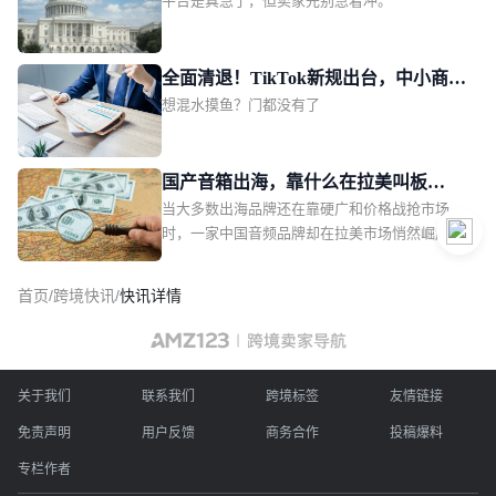
平台是真急了，但卖家先别急着冲。
需中国卖家回血
位“纠错补漏”，泰国站此次剑指的类目，是颇为
“小众”的二手商品，不过其为卖家打开的视野和
想象力，实际上远超品类本身。01TikTok Shop泰
全面清退！TikTok新规出台，中小商家
国站收紧二手商品TT123获悉，自2026年7月31
想混水摸鱼？门都没有了
更难躺赢
日起，TikTok Shop泰国站点已全面收紧二手商品
上架资质。
国产音箱出海，靠什么在拉美叫板
当大多数出海品牌还在靠硬广和价格战抢市场
JBL？一场由数百位本土红人完成的信
时，一家中国音频品牌却在拉美市场悄然崛起。
任众筹
首页
/
跨境快讯
/
快讯详情
关于我们
联系我们
跨境标签
友情链接
免责声明
用户反馈
商务合作
投稿爆料
专栏作者