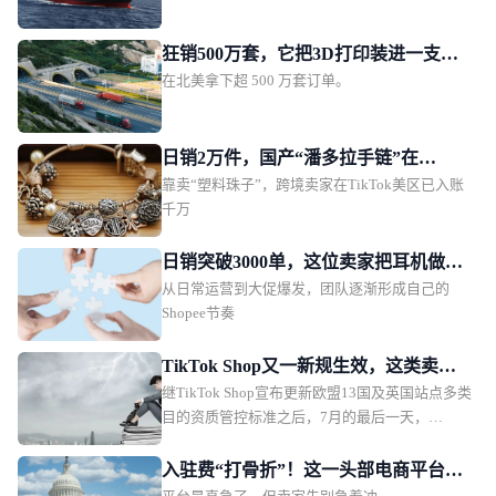
家加速计划
狂销500万套，它把3D打印装进一支
在北美拿下超 500 万套订单。
笔！
日销2万件，国产“潘多拉手链”在
靠卖“塑料珠子”，跨境卖家在TikTok美区已入账
TikTok美区爆单
千万
日销突破3000单，这位卖家把耳机做成
从日常运营到大促爆发，团队逐渐形成自己的
了东南亚年轻人的时尚单品
Shopee节奏
TikTok Shop又一新规生效，这类卖家
继TikTok Shop宣布更新欧盟13国及英国站点多类
务必及时补齐资质
目的资质管控标准之后，7月的最后一天，
TikTok Shop泰国站也紧随“趋势”，落地一项新
规。对比欧洲瞄准电子电器、纺织品/服饰、玩
入驻费“打骨折”！这一头部电商平台急
具、化妆品、母婴5大平台核心热销品类进行全方