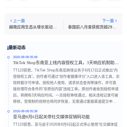
上一篇
下一篇
越南应用生态从增长驱动转向价值驱动，TikTok等平台参与度领先
泰国前八月查获假货超296万件，侵权商品数量同比增逾27%
最新动态
2026-08-08 05:49
TikTok Shop东南亚上线内容授权工具，3天响应机制助力
非原创内容合规处理
TT123获悉，TikTok Shop东南亚跨境业务于8月17日正式推出“内
容授权工具”。创作者可通过“创作者健康评分”入口进入该工具，实
现转载许可申请、授权他人使用、请求状态查询等操作，并可直
接处理符合条件的“非原创内容”违规工单。原创作者收到授权申请
后，将拥有3天响应时间。一旦授权审核通过，相关违规记录可被
移除，受限制的视频也将同步恢复，无需通过客服渠道提交申
诉。该工具将内容版权管理模式由被动处置转向主动确权，为非
2026-08-08 05:38
原创内容提供合规处理路径，同时帮助原创创作者维护内容权
亚马逊8月6日起关停社交媒体促销码功能
益。随着东南亚内容电商持续发展，该功能也有助于平台进一步
TT123获悉，亚马逊于2026年8月6日起正式停止使用“社交媒体促
明确内容使用规则和版权边界。