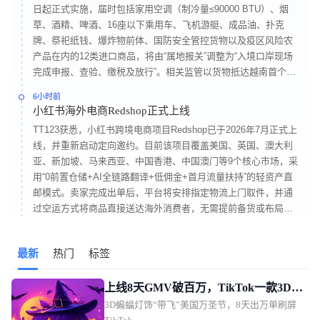
日起正式实施，届时包括家用空调（制冷量≤90000 BTU）、烟
草、酒精、啤酒、16座以下乘用车、飞机游艇、成品油、扑克
牌、祭祀纸钱、爆炸物前体、国防安全管控货物以及疫区风险农
产品在内的12类进口商品，将由“属地报关”调整为“入境口岸现场
完成申报、查验、缴税及放行”。相关监管以货物抵达越南首个口
岸的时间为依据，不以订舱或发货时间计算。工厂成套设备、工
6小时前
业原料等少数特殊情况可享受豁免。此次政策调整对跨境卖家及
小红书海外电商Redshop正式上线
家电出口企业影响较为明显。其中，空调等热门商品的清关流程
TT123获悉，小红书跨境电商项目Redshop已于2026年7月正式上
预计延长2—5个工作日，口岸仓储费用及滞箱费用或进一步增
线，并重新启动定向邀约。目前该项目覆盖美国、英国、澳大利
加。
亚、新加坡、马来西亚、中国香港、中国澳门等9个核心市场，采
用“0前置仓储+AI全链路翻译+低佣金+首月流量扶持”的轻资产直
邮模式。卖家完成出单后，平台将安排指定物流上门取件，并通
过空运方式将商品直接送达海外消费者，无需提前备货或布局海
外仓。同时，商品信息及客服沟通内容将由AI完成自动翻译。美
国直邮业务已率先开放，英国、加拿大、德国、日本、澳大利
最新
热门
标签
亚、新加坡、马来西亚等市场也将陆续开放。首批受邀商家主要
来自小红书原生店铺，例如拥有1.6万粉丝、累计售出3.9万件平板
保护壳的卖家。
上线8天GMV破百万，TikTok一款3D灯
3D蝙蝠灯饰“带飞”美国万圣节，8天出万单刷屏
饰让万圣节“提前”