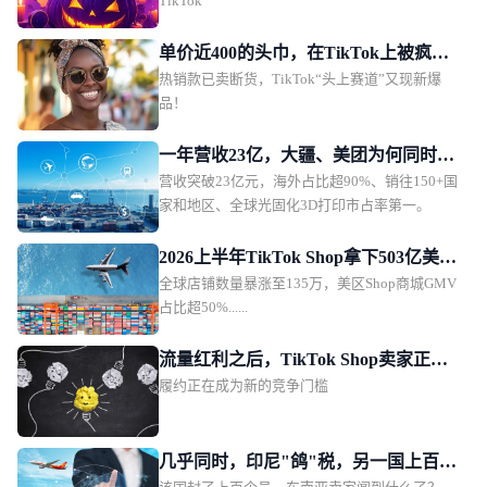
TikTok
单价近400的头巾，在TikTok上被疯狂
热销款已卖断货，TikTok“头上赛道”又现新爆
“要链接”
品！
一年营收23亿，大疆、美团为何同时押
营收突破23亿元，海外占比超90%、销往150+国
注这家深圳公司？
家和地区、全球光固化3D打印市占率第一。
2026上半年TikTok Shop拿下503亿美
全球店铺数量暴涨至135万，美区Shop商城GMV
元，美区反超印尼重夺第一
占比超50%......
流量红利之后，TikTok Shop卖家正在
履约正在成为新的竞争门槛
补上供应链这一课
几乎同时，印尼"鸽"税，另一国上百个