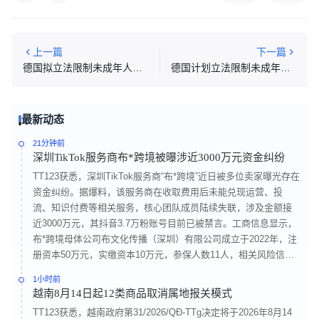
上一篇
下一篇
德国拟立法限制未成年人使用社媒
德国计划立法限制未成年人使用社交媒体，82%民众支持设定年龄门槛
最新动态
21分钟前
深圳TikTok服务商布*跨境被曝涉近3000万元资金纠纷
TT123获悉，深圳TikTok服务商“布*跨境”近日被多位卖家曝光存在
资金纠纷。据爆料，该服务商在收取费用后未能兑现运营、投
流、知识付费等相关服务，核心团队成员陆续失联，涉及金额接
近3000万元，其抖音3.7万粉账号目前已被禁言。工商信息显示，
布*跨境母体公司布文化传播（深圳）有限公司成立于2022年，注
册资本50万元，实缴资本10万元，参保人数11人，相关风险信息
显示公司在事件发生前已涉及11起诉讼。此前，核心合伙成员已
1小时前
在数月前陆续退出，自称“CEO”的尤某也曾因经营理念不合离职，
越南8月14日起12类商品取消属地报关模式
并发布免责声明。业内有观点认为，创始人赌博导致资金缺口可
TT123获悉，越南政府第31/2026/QĐ-TTg决定将于2026年8月14
能进一步加剧了资金压力，但相关风险迹象此前已有出现。