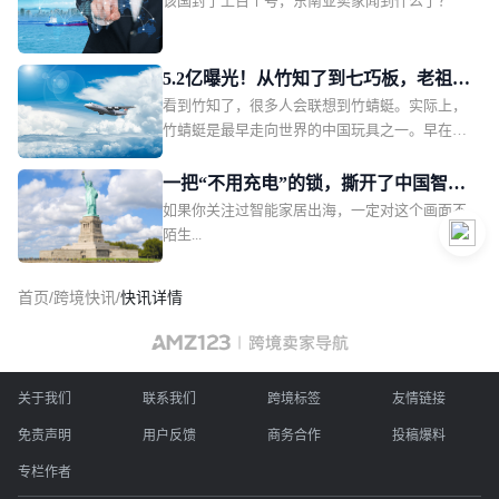
该国封了上百个号，东南亚卖家闻到什么了？
本土号暴雷
5.2亿曝光！从竹知了到七巧板，老祖宗
看到竹知了，很多人会联想到竹蜻蜓。实际上，
的玩具凭什么横扫北美大牌
竹蜻蜓是最早走向世界的中国玩具之一。早在晋
代便有文献记载，明清时期经由海上丝绸之路传
入欧洲，被西方人称作中国陀螺。漂洋过海的东
一把“不用充电”的锁，撕开了中国智能
方智慧15至18世纪，竹蜻蜓在欧洲贵族孩童间广
如果你关注过智能家居出海，一定对这个画面不
门锁出海的新切口
为流行；时至今日，浙江安吉、义乌的工厂生产
陌生...
的竹蜻蜓远销东南亚、日本、中东、拉美与欧
洲，飞入海外STEM科学课堂作为教具。鲁班
首页
/
跨境快讯
/
快讯详情
锁，又称孔明锁，代表了东方木工智慧的巅峰。
这种完全依托榫卯结构的益智玩具，近代便已外
销欧美，被视作中国传统工艺的经典符号。而在
所有中国古代益智玩具中，出海最成功、影响力
关于我们
联系我们
最深远的当属七巧板——西方人给了起它一个充
跨境标签
友情链接
满诗意的名字：唐图（Tangram）。七巧板的源
免责声明
用户反馈
商务合作
投稿爆料
头可追溯至北宋。
专栏作者