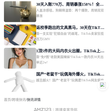
30天入账770万、周销暴涨158%！全球
人盖凉感毯，狗躺降温垫：两个爆款，周销双双
热浪引爆TikTok“降温经济”？
暴涨
返校季跑出的文具黑马，30天在TikTok
靠一支实现“犯错自由”的画笔，TikTok卖家狂揽
爆卖70万
百万GMV
1顶5件的大码内衣火出圈，TikTok上架
靠“免P图”收割美国辣妹!TikTok一款内衣30天出
9个月卖出千万GMV
单近2w!
国产“老鼠干”玩偶海外爆火，TikTok网
越丑越火！国产“老鼠干”玩偶遭TikTok网友疯抢
友求购同款！
首页
/
跨境快讯
/
快讯详情