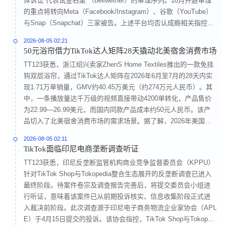
体诉讼“代表试金石案”（bellwether）的审理序列。10月开庭审理
的重点将转向Meta（Facebook/Instagram）、谷歌（YouTube）
与Snap（Snapchat）三家被告。上述平台均否认成瘾相关指控，
并表示已采取青少年保护措施。此次和解仅涉及TikTok单个平
2026-08-05 02:21
台，原告针对其他平台的诉讼仍将继续推进。此外，加州联邦法
50元浴帘借力TikTok达人矩阵28天撬动北美宿舍消费市场
院目前还积压约2600起类似案件，原告方包括个人、学校、地方
TT123获悉，浙江绍兴卖家ZhenS Home Textiles推出的一款免挂
政府以及多个州检察长。
钩双层浴帘，通过TikTok达人矩阵在2026年6月至7月的28天内实
现1.71万单销量，GMV约40.45万美元（约274万元人民币）。其
中，一条播放量达千万级的视频直接带动4200单转化，产品售价
为22.99—26.99美元，而国内同款产品成本约50元人民币。该产
品切入了北美宿舍消费市场的需求场景。据了解，2026年美国返
校季消费规模首次突破1035亿美元，宿舍浴室通常配备浴帘杆，
2026-08-05 02:11
但浴帘需要学生自行购买，形成了稳定需求。
TikTok面临印尼电商垄断调查听证
TT123获悉，印尼反垄断监管机构商业竞争监督委员会（KPPU）
针对TikTok Shop与Tokopedia整合生态展开的反垄断调查已进入
最终阶段。待案件卷宗及调查报告完善后，将提交委员会小组进
行听证，意味着该案件已从前期投诉核实、信息收集阶段正式进
入裁决前阶段。此次调查源于印尼电子商务物流企业家协会（APL
E）于4月15日提交的投诉。该协会指控，TikTok Shop与Tokopedi