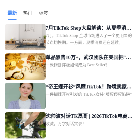
a合并后，通过平台、支付、促销工具及物流服务的垂直整合，可
能形成自我优待行为，并限制物流服务商的选择，涉嫌违反1999
最新
热门
标签
年第5号《禁止垄断与不正当商业竞争法》。根据KPPU第2号条例
规定，调查期限最长为60天。
7月TikTok Shop大盘解读：从夏季消费
7月，TikTok Shop 全球市场进入了一个更明显的
到返校季，下一波机会开始出现
节点切换期。一方面，夏季消费还在延续。
单品累售10万+，武汉团队在美国把“冷
一款俯卧撑板如何成为 Best Seller？
门器材”做成了爆款
“帝王蝶开衫”风靡TikTok！跨境卖家先
一件蝴蝶开衫引发的 TikTok女装“版权侵权陷阱”
别急上架
沈帅波对话TK磊哥 | 2026TikTok电商叙
收藏，万字对话实录！
事万字实录