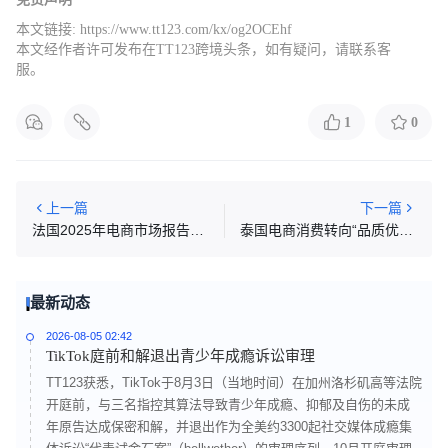
本文链接:
https://www.tt123.com/kx/og2OCEhf
本文经作者许可发布在TT123跨境头条，如有疑问，请联系客
服。
1
0
上一篇
下一篇
法国2025年电商市场报告：交易额达到1964亿欧元
泰国电商消费转向“品质优先”
最新动态
2026-08-05 02:42
TikTok庭前和解退出青少年成瘾诉讼审理
TT123获悉，TikTok于8月3日（当地时间）在加州洛杉矶高等法院
开庭前，与三名指控其算法导致青少年成瘾、抑郁及自伤的未成
年原告达成保密和解，并退出作为全美约3300起社交媒体成瘾集