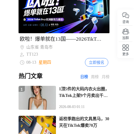
2天前
258
TikTok面临印尼电商垄断调查听证
2天前
206
咨询
印尼税局加强多店铺经营监管 合并核算
收入判定免税资格
Item
欧啦！爆单就在13国——2026TikTok Shop欧洲新势力峰会【青岛站】
加群
2
2天前
of
448
俄罗斯跨境电商占比仅3.4% 财政部拟
山东省 青岛市
2
2027年起实施阶梯式征税
TT123
更多
回顶部
08-13
星期四
立即报名
2天前
310
夏季线上消费升温 2026年拉美电商市场
热门文章
规模预计达2153亿美元
日榜
周榜
月榜
2天前
1顶5件的大码内衣火出圈，
1
242
越南电商法实施直播监管新规 2027年起
TikTok上架9个月卖出千万
平台须电子核验卖家与主播身份
GMV
2026-08-03 01:11
返校季跑出的文具黑马，30
2
天在TikTok爆卖70万