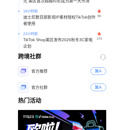
19小时前
96
迪士尼数百部影视IP素材授权TikTok创作
者使用
23小时前
174
TikTok Shop美区发布2026秋冬3C家电
企划
24小时前
跨境社群
295
越南电商上半年销售额近292万亿盾
24小时前
官方推荐
加入
202
TikTok Shop英国直播电商增长55%，鞋
服收藏品卖家销售大涨
官方社群
加入
2天前
378
TikTok庭前和解退出青少年成瘾诉讼审理
热门活动
2天前
立即扫码咨询
417
50元浴帘借力TikTok达人矩阵28天撬动
北美宿舍消费市场