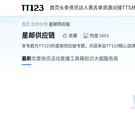
首页
头条资讯
达人黑名单
资源对接
TTS
首页
合作伙伴
星邮供应链
/
/
星邮供应链
收藏
热度:1651
本专题为TT123的星邮供应链专题，内容来自TT123精心
最新
文章
快讯
活动
直播
工具箱
知识大纲
服务商