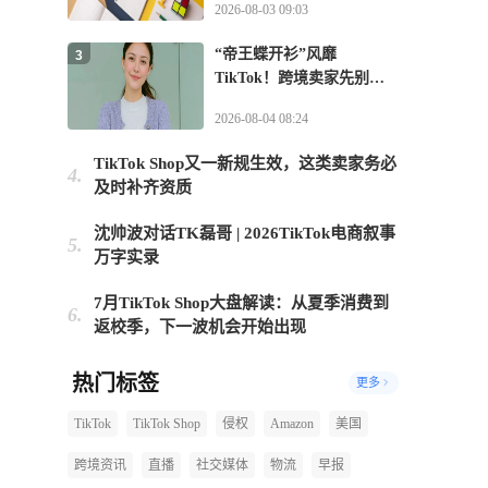
2026-08-03 09:03
“帝王蝶开衫”风靡
3
TikTok！跨境卖家先别急
上架
2026-08-04 08:24
TikTok Shop又一新规生效，这类卖家务必
4.
及时补齐资质
沈帅波对话TK磊哥 | 2026TikTok电商叙事
5.
万字实录
7月TikTok Shop大盘解读：从夏季消费到
6.
返校季，下一波机会开始出现
热门标签
更多
TikTok
TikTok Shop
侵权
Amazon
美国
跨境资讯
直播
社交媒体
物流
早报