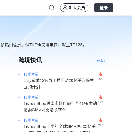
加入会员
登录
门信息。做TikTok跨境电商，就上TT123。
15小时前
100
TikTok美区潘多拉风格手链热销 日销突
跨境快讯
破2万单带动平价饰品增长
更多
16小时前
54
Etsy裁减12%员工并启动20亿美元股票
回购计划
19小时前
174
TikTok Shop越南市场份额升至41% 主动
搜索GMV同比增长55%
19小时前
214
TikTok Shop上半年全球GMV达503亿美
元 美区首次超越印尼成为第一大市场