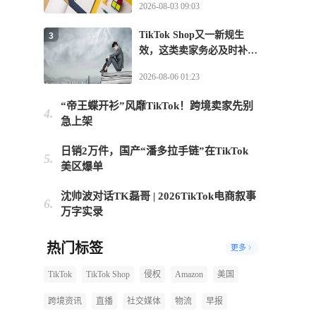
2026-08-03 09:03
TikTok Shop又一新规生
3
效，这类卖家务必及时补齐
资质
2026-08-06 01:23
“帝王蝶开衫”风靡TikTok！跨境卖家先别
4.
急上架
日销2万件，国产“潘多拉手链”在TikTok
5.
美区爆单
沈帅波对话TK磊哥 | 2026TikTok电商叙事
6.
万字实录
热门标签
更多
TikTok
TikTok Shop
侵权
Amazon
美国
跨境资讯
直播
社交媒体
物流
早报