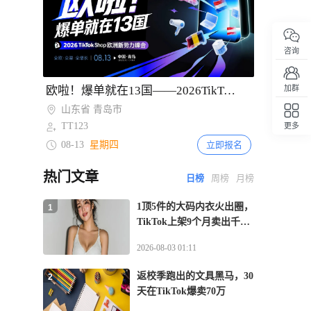
者使用
3天前
351
TikTok Shop美区发布2026秋冬3C家电
咨询
企划
Item
3天前
欧啦！爆单就在13国——2026TikTok Shop欧洲新势力峰会【青岛站】
加群
2
569
越南电商上半年销售额近292万亿盾
of
山东省 青岛市
2
3天前
TT123
更多
422
回顶部
TikTok Shop英国直播电商增长55%，鞋
08-13
星期四
立即报名
服收藏品卖家销售大涨
热门文章
日榜
周榜
月榜
4天前
485
TikTok庭前和解退出青少年成瘾诉讼审理
1顶5件的大码内衣火出圈，
1
4天前
TikTok上架9个月卖出千万
668
50元浴帘借力TikTok达人矩阵28天撬动
GMV
北美宿舍消费市场
2026-08-03 01:11
返校季跑出的文具黑马，30
2
天在TikTok爆卖70万