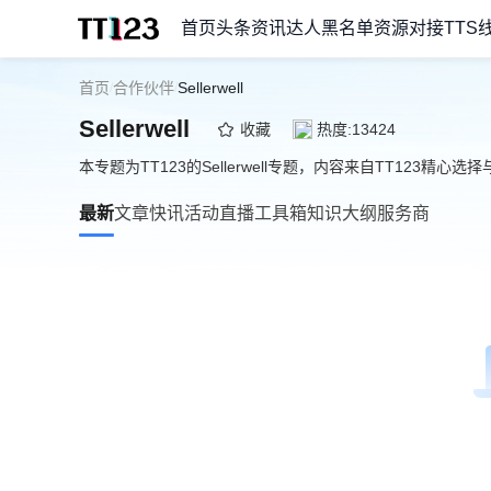
首页
头条资讯
达人黑名单
资源对接
TTS
首页
合作伙伴
Sellerwell
/
/
Sellerwell
收藏
热度:13424
本专题为TT123的Sellerwell专题，内容来自TT123精心选
最新
文章
快讯
活动
直播
工具箱
知识大纲
服务商