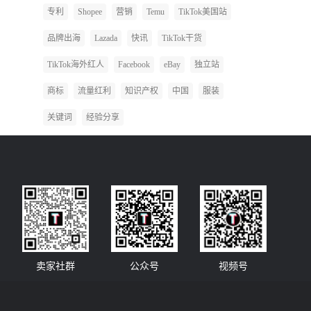
专利
Shopee
营销
Temu
TikTok美国站
品牌出海
Lazada
快讯
TikTok干货
TikTok海外红人
Facebook
eBay
独立站
商标
流量红利
知识产权
中国
服装
关键词
经验分享
卖家社群
公众号
视频号