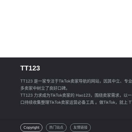
TT123
TT123 是一家专注于TikTok卖家导航的网站，因其中立、专
多卖家中树立了良好口碑。
TT123 力求成为TikTok卖家的 Hao123，围绕卖家需求，以
口持续收集整理TikTok卖家运营必备工具 。做TikTok，就上 T
Copyright
热门站点
友情链接