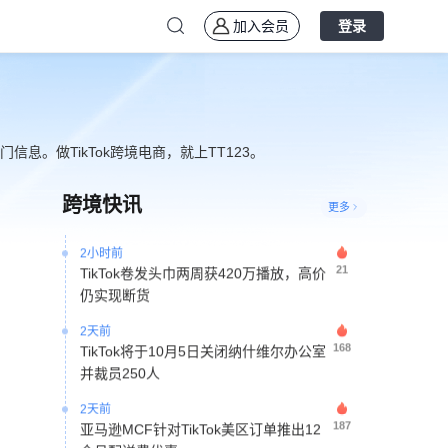
加入会员
登录
多热门信息。做TikTok跨境电商，就上TT123。
2小时前
21
武汉卖家3D蝙蝠灯登陆TikTok美区 10天
跨境快讯
销售8971件
更多
2小时前
21
TikTok卷发头巾两周获420万播放，高价
仍实现断货
2天前
168
TikTok将于10月5日关闭纳什维尔办公室
并裁员250人
2天前
187
亚马逊MCF针对TikTok美区订单推出12
个月配送费优惠