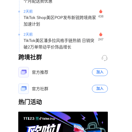
2天前
438
TikTok Shop美区POP发布新锐跨境商家
加速计划
2天前
247
TikTok美区潘多拉风格手链热销 日销突
破2万单带动平价饰品增长
2天前
跨境社群
135
Etsy裁减12%员工并启动20亿美元股票
回购计划
官方推荐
加入
2天前
464
TikTok Shop越南市场份额升至41% 主动
官方社群
搜索GMV同比增长55%
加入
2天前
热门活动
642
TikTok Shop上半年全球GMV达503亿美
立即扫码咨询
元 美区首次超越印尼成为第一大市场
2天前
180
迪士尼数百部影视IP素材授权TikTok创作