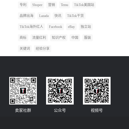
专利
Shopee
营销
Temu
TikTok美国站
品牌出海
Lazada
快讯
TikTok干货
TikTok海外红人
Facebook
eBay
独立站
商标
流量红利
知识产权
中国
服装
关键词
经验分享
卖家社群
公众号
视频号