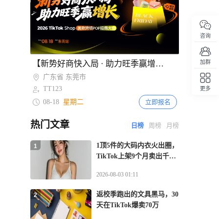
266
TikTok面临印尼电商垄断调查听证
2天前
206
印尼税局加强多店铺经营监管 合并核算
咨询
收入判定免税资格
Item
【新势好商快入局 · 助力旺季赢增长】TikTok Shop美欧跨境POP招商大会·东莞站
欧啦！爆单就在13国——2026TikTok Shop欧洲新势力峰会【青岛站】
加群
2天前
2
454
of
俄罗斯跨境电商占比仅3.4% 财政部拟
广东省 东莞市
山东省 青岛市
2
2027年起实施阶梯式征税
TT123
TT123
更多
回顶部
08-18
08-13
星期二
星期四
3天前
立即报名
立即报名
317
夏季线上消费升温 2026年拉美电商市场
规模预计达2153亿美元
热门文章
日榜
周榜
月榜
3天前
1顶5件的大码内衣火出圈，
1
249
越南电商法实施直播监管新规 2027年起
TikTok上架9个月卖出千万
平台须电子核验卖家与主播身份
GMV
2026-08-03 01:11
返校季跑出的文具黑马，30
2
天在TikTok爆卖70万