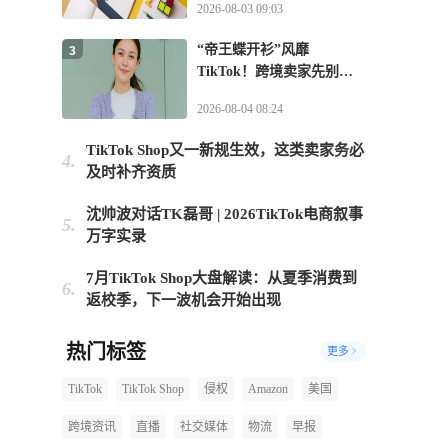
2026-08-03 09:03
“帝王蝶开衫”风靡
3
TikTok！跨境卖家先别急
上架
2026-08-04 08:24
TikTok Shop又一新规生效，这类卖家务必
4.
及时补齐资质
沈帅波对话TK磊哥 | 2026TikTok电商叙事
5.
万字实录
7月TikTok Shop大盘解读：从夏季消费到
6.
返校季，下一波机会开始出现
热门标签
更多
TikTok
TikTok Shop
侵权
Amazon
美国
跨境资讯
直播
社交媒体
物流
早报