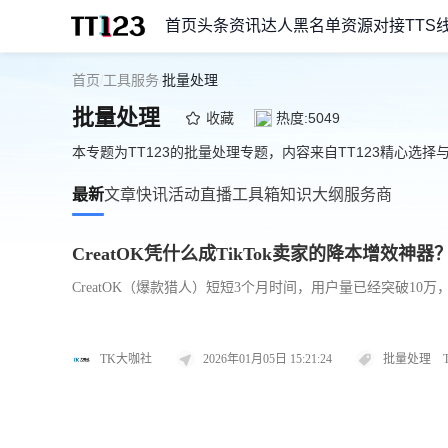
首页
头条资讯
达人黑名单
资源对接
TTS
首页
工具服务
批量处理
/
/
批量处理
收藏
热度:5049
本专题为TT123的批量处理专题，内容来自TT123精心选择
最新
文章
快讯
活动
直播
工具箱
知识大纲
服务商
CreatOK凭什么成TikTok卖家的降本增效神器？从
CreatOK（爆款猎人）短短3个月时间，用户量已经突破10
TK大咖社
2026年01月05日 15:21:24
批量处理