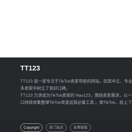
TT123
TT123 是一家专注于TikTok卖家导航的网站，因其中立、专
多卖家中树立了良好口碑。
TT123 力求成为TikTok卖家的 Hao123，围绕卖家需求，以
口持续收集整理TikTok卖家运营必备工具 。做TikTok，就上 T
Copyright
热门站点
友情链接