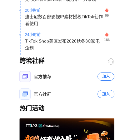
20小时前
99
迪士尼数百部影视IP素材授权TikTok创作
者使用
24小时前
186
TikTok Shop美区发布2026秋冬3C家电
企划
24小时前
跨境社群
307
越南电商上半年销售额近292万亿盾
2天前
官方推荐
加入
212
TikTok Shop英国直播电商增长55%，鞋
服收藏品卖家销售大涨
官方社群
加入
2天前
382
TikTok庭前和解退出青少年成瘾诉讼审理
热门活动
2天前
立即扫码咨询
417
50元浴帘借力TikTok达人矩阵28天撬动
北美宿舍消费市场
2天前