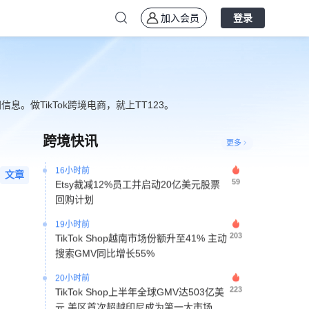
加入会员
登录
。做TikTok跨境电商，就上TT123。
16小时前
108
TikTok美区潘多拉风格手链热销 日销突
破2万单带动平价饰品增长
跨境快讯
更多
16小时前
59
Etsy裁减12%员工并启动20亿美元股票
文章
回购计划
19小时前
203
TikTok Shop越南市场份额升至41% 主动
搜索GMV同比增长55%
20小时前
223
TikTok Shop上半年全球GMV达503亿美
元 美区首次超越印尼成为第一大市场