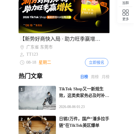
加群
平台须电子核验卖家与主播身份
更多
回顶部
Item
【新势好商快入局 · 助力旺季赢增长】TikTok Shop美欧跨境POP招商大会·东莞站
1
of
广东省 东莞市
2
TT123
08-18
星期二
立即报名
热门文章
日榜
周榜
月榜
TikTok Shop又一新规生
1
效，这类卖家务必及时补齐
资质
2026-08-06 01:23
日销2万件，国产“潘多拉手
2
链”在TikTok美区爆单