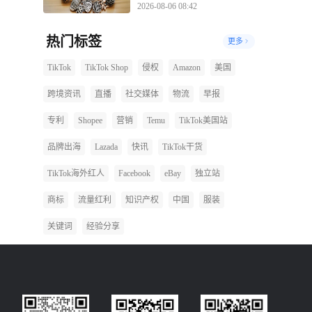
2026-08-06 08:42
热门标签
更多
TikTok
TikTok Shop
侵权
Amazon
美国
跨境资讯
直播
社交媒体
物流
早报
专利
Shopee
营销
Temu
TikTok美国站
品牌出海
Lazada
快讯
TikTok干货
TikTok海外红人
Facebook
eBay
独立站
商标
流量红利
知识产权
中国
服装
关键词
经验分享