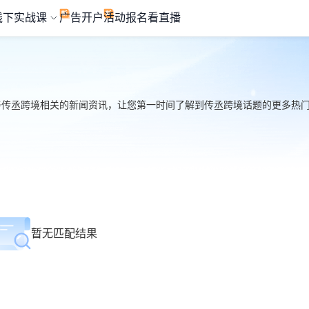
线下实战课
广告开户
活动报名
看直播
与传丞跨境相关的新闻资讯，让您第一时间了解到传丞跨境话题的更多热门信息
暂无匹配结果