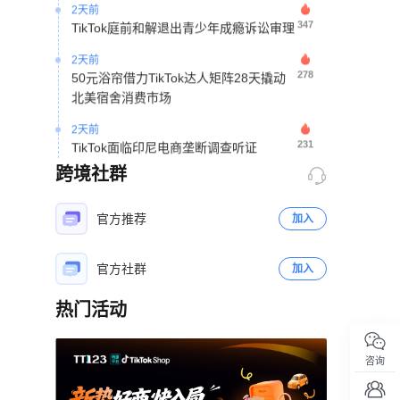
347
TikTok庭前和解退出青少年成瘾诉讼审理
2天前
278
50元浴帘借力TikTok达人矩阵28天撬动
北美宿舍消费市场
2天前
231
TikTok面临印尼电商垄断调查听证
2天前
跨境社群
181
印尼税局加强多店铺经营监管 合并核算
收入判定免税资格
官方推荐
加入
2天前
356
俄罗斯跨境电商占比仅3.4% 财政部拟
官方社群
加入
2027年起实施阶梯式征税
热门活动
2天前
284
夏季线上消费升温 2026年拉美电商市场
立即扫码咨询
规模预计达2153亿美元
咨询
2天前
215
越南电商法实施直播监管新规 2027年起