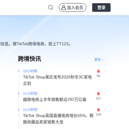
6小时前
40
TikTok Shop越南市场份额升至41% 主动
加入会员
登录
搜索GMV同比增长55%
6小时前
95
TikTok Shop上半年全球GMV达503亿美
元 美区首次超越印尼成为第一大市场
。做TikTok跨境电商，就上TT123。
6小时前
45
迪士尼数百部影视IP素材授权TikTok创作
者使用
跨境快讯
更多
10小时前
90
TikTok Shop美区发布2026秋冬3C家电
企划
11小时前
117
越南电商上半年销售额近292万亿盾
11小时前
120
TikTok Shop英国直播电商增长55%，鞋
服收藏品卖家销售大涨
2天前