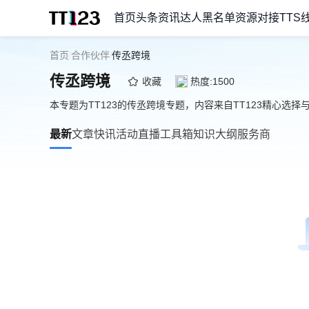
首页
头条资讯
达人黑名单
资源对接
TTS
首页
合作伙伴
传丞跨境
/
/
传丞跨境
收藏
热度:1500
本专题为TT123的传丞跨境专题，内容来自TT123精心选择
最新
文章
快讯
活动
直播
工具箱
知识大纲
服务商