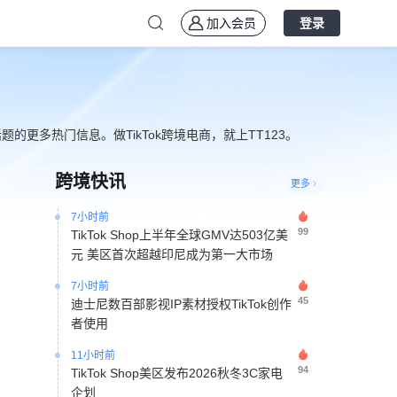
39
TikTok美区潘多拉风格手链热销 日销突
加入会员
登录
破2万单带动平价饰品增长
4小时前
25
Etsy裁减12%员工并启动20亿美元股票
回购计划
更多热门信息。做TikTok跨境电商，就上TT123。
7小时前
50
TikTok Shop越南市场份额升至41% 主动
搜索GMV同比增长55%
跨境快讯
更多
7小时前
99
TikTok Shop上半年全球GMV达503亿美
元 美区首次超越印尼成为第一大市场
7小时前
45
迪士尼数百部影视IP素材授权TikTok创作
者使用
11小时前
94
TikTok Shop美区发布2026秋冬3C家电
企划