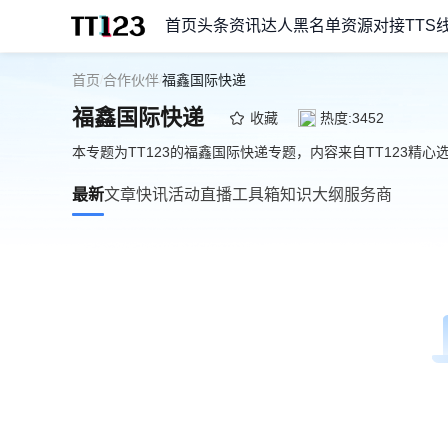
首页
头条资讯
达人黑名单
资源对接
TTS
首页
合作伙伴
福鑫国际快递
/
/
福鑫国际快递
收藏
热度:3452
本专题为TT123的福鑫国际快递专题，内容来自TT123精
最新
文章
快讯
活动
直播
工具箱
知识大纲
服务商