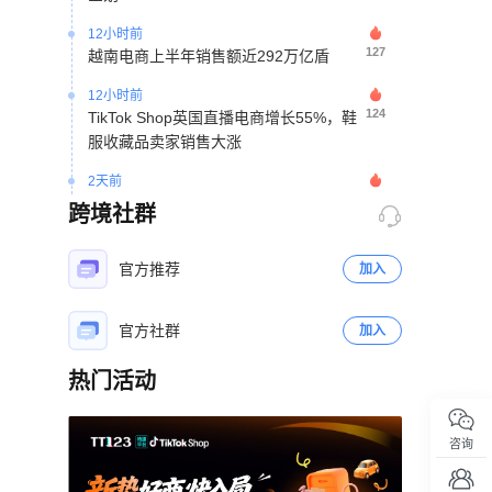
12小时前
127
越南电商上半年销售额近292万亿盾
12小时前
124
TikTok Shop英国直播电商增长55%，鞋
服收藏品卖家销售大涨
2天前
347
TikTok庭前和解退出青少年成瘾诉讼审理
跨境社群
2天前
286
50元浴帘借力TikTok达人矩阵28天撬动
官方推荐
加入
北美宿舍消费市场
2天前
官方社群
加入
235
TikTok面临印尼电商垄断调查听证
热门活动
2天前
181
印尼税局加强多店铺经营监管 合并核算
立即扫码咨询
收入判定免税资格
咨询
2天前
368
俄罗斯跨境电商占比仅3.4% 财政部拟