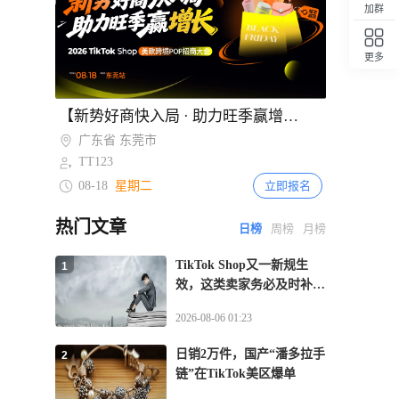
加群
2027年起实施阶梯式征税
2天前
更多
284
夏季线上消费升温 2026年拉美电商市场
回顶部
规模预计达2153亿美元
Item
【新势好商快入局 · 助力旺季赢增长】TikTok Shop美欧跨境POP招商大会·东莞站
2天前
1
220
of
越南电商法实施直播监管新规 2027年起
广东省 东莞市
2
平台须电子核验卖家与主播身份
TT123
08-18
星期二
立即报名
热门文章
日榜
周榜
月榜
TikTok Shop又一新规生
1
效，这类卖家务必及时补齐
资质
2026-08-06 01:23
日销2万件，国产“潘多拉手
2
链”在TikTok美区爆单