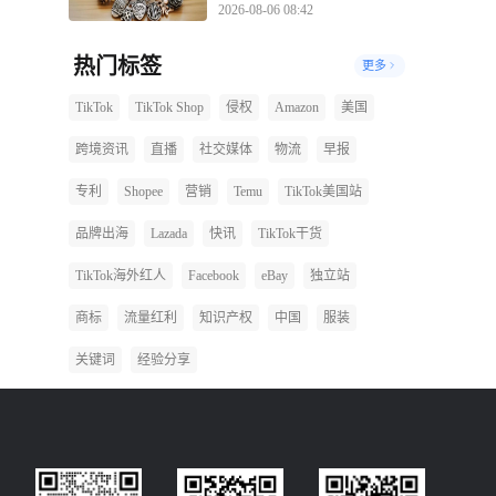
2026-08-06 08:42
热门标签
更多
TikTok
TikTok Shop
侵权
Amazon
美国
跨境资讯
直播
社交媒体
物流
早报
专利
Shopee
营销
Temu
TikTok美国站
品牌出海
Lazada
快讯
TikTok干货
TikTok海外红人
Facebook
eBay
独立站
商标
流量红利
知识产权
中国
服装
关键词
经验分享