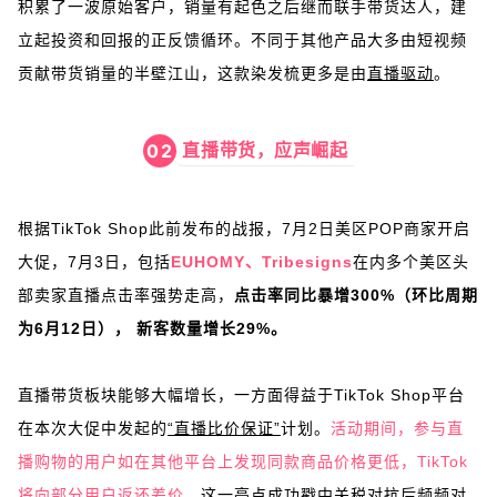
积累了一波原始客户，销量有起色之后继而联手带货达人，建
立起投资和回报的正反馈循环。不同于其他产品大多由短视频
贡献带货销量的半壁江山，这款染发梳更多是由
直播驱动
。
直播带货，应声崛起
02
根据TikTok Shop此前发布的战报，7月2日美区POP商家开启
大促，
7月3日，包括
EUHOMY、Tribesigns
在内多个美区头
部卖家直播点击率强势走高，
点击率同比暴增300%（环比周期
为6月12日）， 新客数量增长29%。
直播带货板块能够大幅增长，一方面得益于TikTok Shop平台
在本次大促中发起的
“直播比价保证”
计划。
活动期间，参与直
播购物的用户如在其他平台上发现同款商品价格更低，TikTok
将向部分用户返还差价
，这一亮点成功戳中关税对抗后频频对