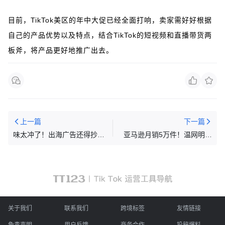
目前，TikTok美区的年中大促已经全面打响，卖家需好好根据
自己的产品优势以及特点，结合TikTok的短视频和直播带货两
板斧，将产品更好地推广出去。
上一篇
下一篇
味太冲了！出海广告还得抄中
亚马逊月销5万件！温网明星
式作业
同款小电扇果然来自我大温州
关于我们
联系我们
跨境标签
友情链接