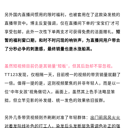
另外国内直播间惯用的限时福利，也被套用在了这款染发梳的
直播带货中。博主反复强调，仅在直播间下单的“宝宝们”才可
享受包邮，此外一次性下单两支才可获得免费的洁面赠礼。
短
暂的福利窗口期，和时不时闪现的响铃声，为直播间用户带去
了分秒必争的刺激感，最终销量也是水涨船高。
虽然短视频目前仍是其销量“短板”，但其后劲却不容忽视。
TT123发现，仅相隔一天，目前榜一的视频的带货销量就翻了
一倍。值得一提的是，这则视频聚焦的并非年轻人，而是以一
位“中年女孩”视角做切入，画面上，虽然其上色手法略显笨
拙，但立竿见影的补发缝、统一发色的效果依旧拔群。
另外几条带货视频则齐刷刷对准了年轻群体：
出门前风风火火
对着发际线补色的打工人，染发后头发断层急需调色补正的强