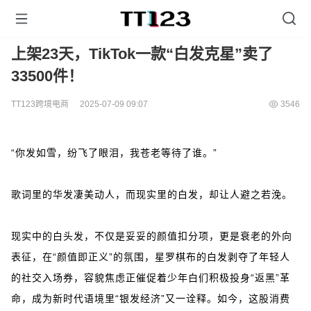
上架23天，TikTok一款“白发克星”卖了
33500件！
TT123跨境电商
2025-07-09 09:07
3546
“你发如雪，纷飞了眼泪，我苍老等待了谁。”
歌词里的华发凄美动人，而现实里的白发，却让人避之若浼。
现实中的白头发，不仅是妥妥的颜值扣分项，更是衰老的外向
表征，在“颜值即正义”的氛围，星罗棋布的白发剥夺了年轻人
的社交入场券，容貌焦虑正催促着少年白们积极投身“返黑”革
命，成为新时代语境里“银发经济”又一诠释。如今，这股消费