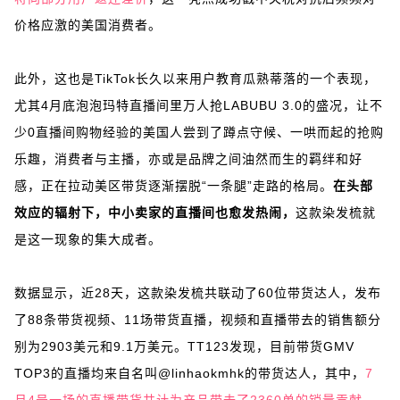
价格应激的美国消费者。
此外，这也是TikTok长久以来用户教育瓜熟蒂落的一个表现，
尤其4月底泡泡玛特直播间里万人抢LABUBU 3.0的盛况，让不
少0直播间购物经验的美国人尝到了蹲点守候、一哄而起的抢购
乐趣，消费者与主播，亦或是品牌之间油然而生的羁绊和好
感，正在拉动美区带货逐渐摆脱“一条腿”走路的格局。
在头部
效应的辐射下，中小卖家的直播间也愈发热闹，
这款染发梳就
是这一现象的集大成者。
数据显示，近28天，这款染发梳共联动了60位带货达人，发布
了88条带货视频、11场带货直播，视频和直播带去的销售额分
别为2903美元和9.1万美元。TT123发现，目前带货GMV
TOP3的直播均来自名叫@linhaokmhk的带货达人，其中，
7