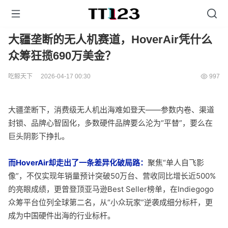
大疆垄断的无人机赛道，HoverAir凭什么
众筹狂揽690万美金？
吃鲸天下
2026-04-17 00:30
997
大疆垄断下，消费级无人机出海难如登天——参数内卷、渠道
封锁、品牌心智固化，多数硬件品牌要么沦为“平替”，要么在
巨头阴影下挣扎。
而HoverAir却走出了一条差异化破局路：
聚焦“单人自飞影
像”，不仅实现年销量预计突破50万台、营收同比增长近500%
的亮眼成绩，更曾登顶亚马逊Best Seller榜单，在Indiegogo
众筹平台位列全球第二名，从“小众玩家”逆袭成细分标杆，更
成为中国硬件出海的行业标杆。