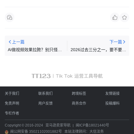
上一篇
下一篇
AI做视频效果拉胯？别只怪工
2026过去三分之一，要不要坚
具！这两个核心原因才是关键
持做TikTok？
关于我们
联系我们
跨境标签
友情链接
免责声明
用户反馈
商务合作
投稿爆料
专栏作者
Copyright © 2016-2024
亚马逊卖家导航
闽ICP备18021440号
闽公网安备 35021102001882号
本站法律顾问：大信法务