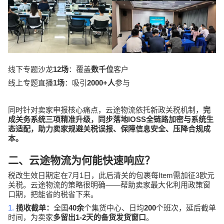
12
线下专题沙龙
场
：覆盖
数千位
客户
1
2000+
线上专题直播
场
：吸引
人
参与
同时针对卖家申报核心痛点，云途物流依托新政关税机制，
完
IOSS
成关务系统三项精准升级，同步落地
全链路加密与系统生
态适配，助力卖家规避关税误报、保障信息安全、压降合规成
本。
二、云途物流为何能快速响应？
7
1
Item
3
税改生效日期定在
月
日，此后清关的包裹每
需加征
欧元
——
关税。云途物流的策略很明确
帮助卖家最大化利用政策窗
口期，把能省的税省下来。
1.
40
200
揽收截单：
全国
余
个集货中心、日均
个班次，延后截单
1-2
时间，为卖家
多留出
天的备货发货窗口
。