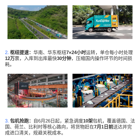
2.
7×24
枢纽提速：
华南、华东枢纽
小时
运转，单仓每小时处理
12
30
万
票，入库到出库最快
分钟
，压缩国内操作环节的时间损
耗。
3.
6
26
10
包机抢跑：
自
月
日起，紧急调度
架
包机，覆盖德国、法
7
1
国、荷兰、比利时等核心路向，将货物赶在
月
日前
送达并完
成进口清关，规避关税成本。