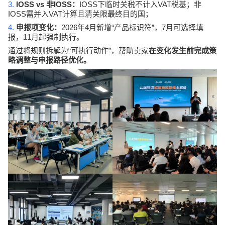
3.
IOSS vs
IOSS
IOSS
VAT
非
：
下临时关税不计入
税基；非
IOSS
VAT
需并入
计算且清关限最终目的国；
4.
2026
4
“
”
7
申报项变化：
年
月新增
产品标识符
，
月可选择填
11
报，
月起强制执行。
“
”
通过将规则拆解为
可执行动作
，帮助卖家
在变化发生前完成策
略调整与申报路径优化。