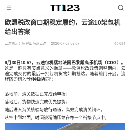
欧盟税改窗口期稳定履约，云途10架包机
给出答案
云途货运：头程出海选云途
2026-07-07 03:07
694
6
30
10:57
CDG
月
日
，云途包机落地法国巴黎戴高乐机场（
）。
——
这是一趟具有节点意义的航班
欧盟税改政策调整期内，云
途完成交付的最后一批包机货物如期抵达。随着舱门开启，流
“
”
程随即切入
分钟级协同
：
落地前，清关数据已完成预申报；
落地后，货物快速完成优先提货；
随后进入海关核验与放行通道，高效完成清关闭环。
从空中到地面，时间被精确压缩在每一个衔接节点中。