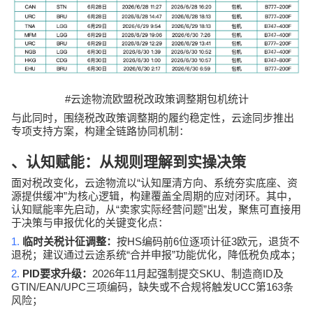
#
云途物流欧盟税改政策调整期包机统计
与此同时，围绕税改政策调整期的履约稳定性，云途同步推出
专项支持方案，构建全链路协同机制：
、认知赋能：从规则理解到实操决策
“
面对税改变化，云途物流以
认知厘清方向、系统夯实底座、资
”
源提供缓冲
为核心逻辑，构建覆盖全周期的应对闭环。其中，
“
”
认知赋能率先启动，从
卖家实际经营问题
出发，聚焦可直接用
于决策与申报优化的关键变化点：
1.
HS
6
3
临时关税计征调整：
按
编码前
位逐项计征
欧元，退货不
“
”
退税；建议通过云途系统
合并申报
功能优化，降低税负成本；
2.
PID
2026
11
SKU
ID
要求升级：
年
月起强制提交
、制造商
及
GTIN/EAN/UPC
UCC
163
三项编码，缺失或不合规将触发
第
条
风险；