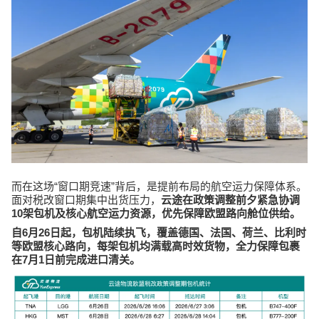
“
”
而在这场
窗口期竞速
背后，是提前布局的航空运力保障体系。
面对税改窗口期集中出货压力，
云途在政策调整前夕紧急协调
10
架包机及核心航空运力资源，优先保障欧盟路向舱位供给。
6
26
自
月
日起，包机陆续执飞，覆盖德国、法国、荷兰、比利时
等欧盟核心路向，每架包机均满载高时效货物，全力保障包裹
7
1
在
月
日前完成进口清关。