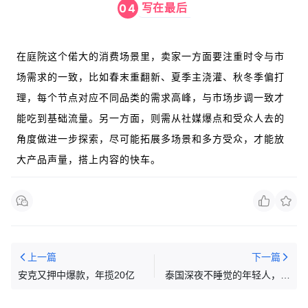
写在最后
04
在庭院这个偌大的消费场景里，
卖家一方面要注重时令与市
场需求的一致，比如春末重翻新、夏季主浇灌、秋冬季偏打
理，每个节点对应不同品类的需求高峰，与市场步调一致才
能吃到基础流量。另一方面，则需从社媒爆点和受众人去的
角度做进一步探索，尽可能拓展多场景和多方受众，才能放
大产品声量，搭上内容的快车。
上一篇
下一篇
安克又押中爆款，年揽20亿
泰国深夜不睡觉的年轻人，捧
火了一个百万级小品类