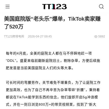
美国庭院版“老头乐”爆单，TikTok卖家赚
了520万
TT123跨境电商
2026-04-27 09:45
5892
每年的4月底，全美的庭院主人都在马不停蹄地赶一项
“DDL”。盛夏来临前翻新庭院旧土，剔除杂草，方便后续施
肥发苗是当前美国庭院主人们的头等大事。
可长时间的弯腰劳作，关节难免不堪重负，为了让庭院工作
更加高效，也为了自己不再辛苦为杂草零碎“折腰”，秉持着
都说在TikTok能学到东西的信念，他们旋即开启5g冲浪模
式，并在一则日浏览800万+的带货视频里，找到了“新大