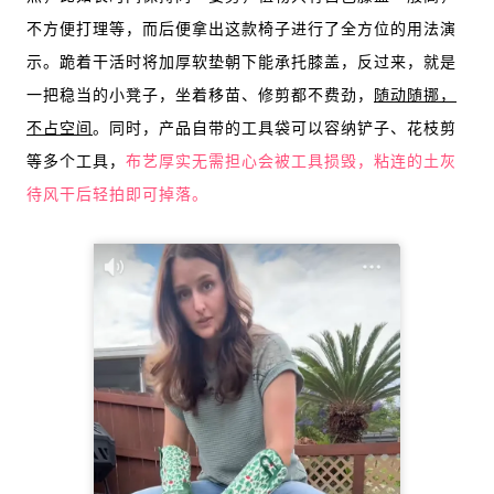
不方便打理等，而后便拿出这款椅子进行了全方位的用法演
示。跪着干活时将加厚软垫朝下能承托膝盖，反过来，就是
一把稳当的小凳子，坐着移苗、修剪都不费劲，
随动随挪，
不占空间
。同时，产品自带的工具袋可以容纳铲子、花枝剪
等多个工具，
布艺厚实无需担心会被工具损毁，粘连的土灰
待风干后轻拍即可掉落。