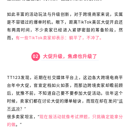
如此丰富的活动玩法与升级创新，对于跨境商家来说，实属
是不容错过的爆单时机。眼下，距离TikTok美区大促开启还
有两周时间，不少卖家已经进入紧锣密鼓的筹备阶段，然
而，
有一些TikTok卖家却表示：躺平了，不冲了。
02
大促升级，焦虑也升级了
TT123发现，近期在社交媒体平台上，这边各大跨境电商平
台年中大促，官宣定档如火如荼，而那边跨境卖家却瞻前顾
后，犹豫不前，不知道自己要不要参加大促活动。往年这个
时候，卖家们都在讨论大促的爆单秘诀，而现在却在发问“
该
不该冲
？
”
很多卖家坦言，“
现在报活动就像考试押题，只挑确定能拿分
的做
。”