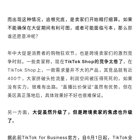
而出现这种情况，追根究底，是卖家们开始精打细算。如果
不能确保在大促期间有利可图，或者可能面临亏本，那么
那
谁还愿意冲呢？
年中大促是消费者的购物狂欢节，也是跨境卖家们的激烈竞
争时刻。
一些卖家称，现在
TikTok Shop的竞争太卷了
，在
TikTok Shop上，一
款需求量并不大的产品，其竞品就有近
400个，大家挤破头抢流量，利润空间被压得死死的，如果
没有实力，很难有出路。“
直播比价保证”虽然有优势，但在
美区真正落地后，具体效果好不好也很难保证。
另一方面，
大促虽然升级了，但是跨境卖家的焦虑也升级
了
。
据此前TikTok for Business官方，自6月1日起，TikTok全