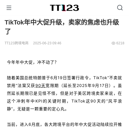
TikTok年中大促升级，卖家的焦虑也升级
了
TT123跨境电商
2025-06-23 09:46
6218
今年年中大促，冲不动了？
随着美国总统特朗普于6月19日签署行政令，
TikTok“
不卖就
禁用”法案
又获
90天
宽限期（延长至2025年9月17日）。虽
然
延长期限已是见怪不怪，但是
对于美区跨境卖家来说，在
这个冲刺年中KPI的关键时期，TikTok这90天的“风平浪
静”，无疑是一颗重要的定心丸。
当前，
进入6月底，各大跨境平台的年中大促活动陆续拉开帷