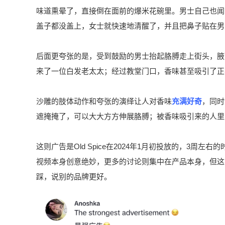
味道熏晕了，直接倒在面前的爆米花碗里。男士自己也闻
盖子都没盖上，女士就快速地清醒了，并且把鼻子贴在男
后面更夸张的是，受到鼓励的男士抬起胳膊走上街头，腋
来了一位白发老太太；经过教堂门口，香味甚至吸引了正
沙雕的肢体动作和夸张的演绎让人对香味
充满好奇
，同时
遮掩掩了，可以大大方方伸展胳膊；被香味吸引来的人里
这则广告是Old Spice在2024年1月初投放的，3周左右
视频本身创意绝妙，更多的讨论则集中在产品本身，但这
踩，说别的品牌更好。