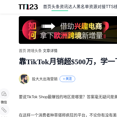
首页
头条资讯
达人黑名单
资源对接
TTS
Item
首页
/
跨境头条
/
文章详情
1
靠TikTok月销超$500万，
of
1
投大大出海营销
关注
要说TikTok Shop最赚钱的地区是哪里？答案毫无疑问
微信
在这样一个消费者种草堪称疯狂的平台，不论你有没有美