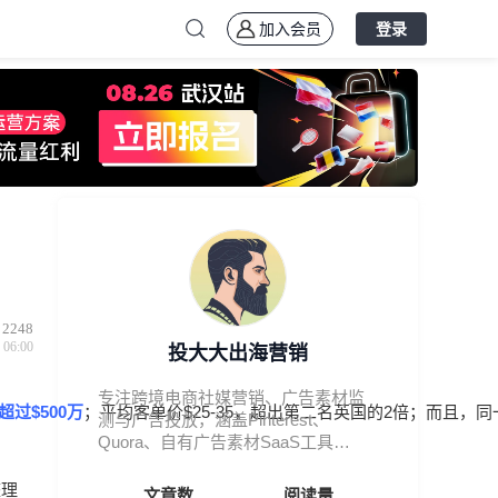
加入会员
登录
2248
 06:00
投大大出海营销
专注跨境电商社媒营销、广告素材监
过$500万
；平均客单价$25-35，超出第二名英国的2倍；而且，同
测与广告投放，涵盖Pinterest、
Quora、自有广告素材SaaS工具
BigSpy
整理
文章数
阅读量