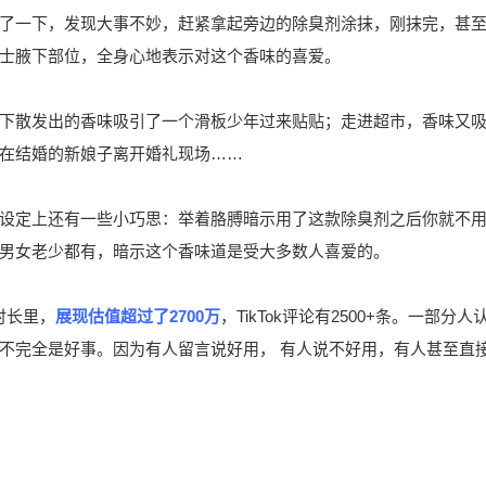
了一下，发现大事不妙，赶紧拿起旁边的除臭剂涂抹，刚抹完，甚
士腋下部位，全身心地表示对这个香味的喜爱。
下散发出的香味吸引了一个滑板少年过来贴贴；走进超市，香味又
在结婚的新娘子离开婚礼现场……
设定上还有一些小巧思：举着胳膊暗示用了这款除臭剂之后你就不
男女老少都有，暗示这个香味道是受大多数人喜爱的。
的时长里，
展现估值超过了2700万
，TikTok评论有2500+条。一部分人
不完全是好事。因为有人留言说好用， 有人说不好用，有人甚至直