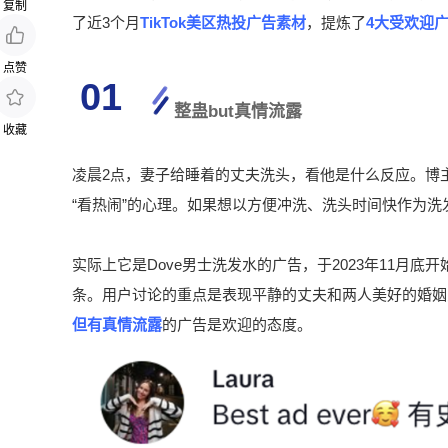
复制
了近3个月
TikTok美区热投广告素材
，提炼了
4大受欢迎
点赞
01
整蛊but真情流露
收藏
凌晨2点，妻子给睡着的丈夫洗头，看他是什么反应。博
“看热闹”的心理。如果想以方便冲洗、洗头时间快作为
实际上它是Dove男士洗发水的广告，于2023年11月底
条。用户讨论的重点是表现平静的丈夫和两人美好的婚姻
但有真情流露
的广告是欢迎的态度。