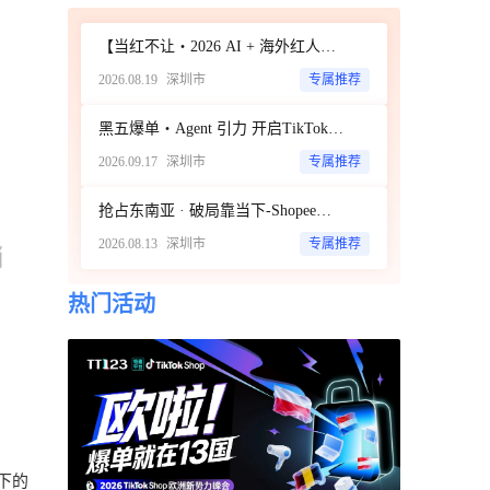
【当红不让・2026 AI + 海外红人营销大会暨 WotoHub 卖家大会】
2026.08.19
深圳市
专属推荐
黑五爆单・Agent 引力 开启TikTok新达人经济时代 ——ScoreHub 2026 品牌大会
2026.09.17
深圳市
专属推荐
抢占东南亚 · 破局靠当下-Shopee商家破局增长闭门私享会
2026.08.13
深圳市
专属推荐
热门活动
下的