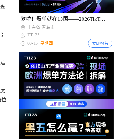
至连
Item
欧啦！爆单就在13国——2026TikTok Shop欧洲新势力峰会【青岛站】
2
山东省 青岛市
of
吸引
TT123
2
08-13
星期四
立即报名
用遮
认为
接拉