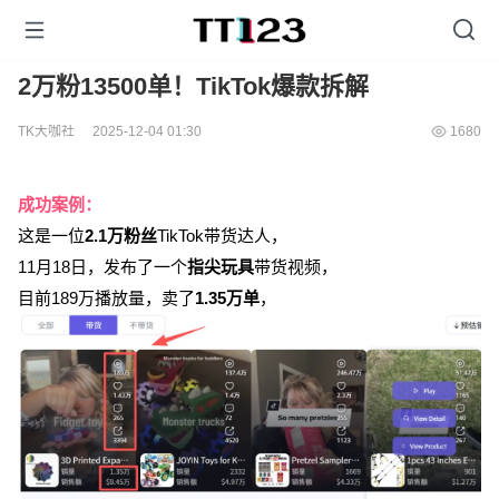
2万粉13500单！TikTok爆款拆解
TK大咖社
2025-12-04 01:30
1680
成功案例：
这是一位
2.1万粉丝
TikTok带货达人，
11月18日，发布了一个
指尖玩具
带货视频，
目前189万播放量，卖了
1.35万单
，