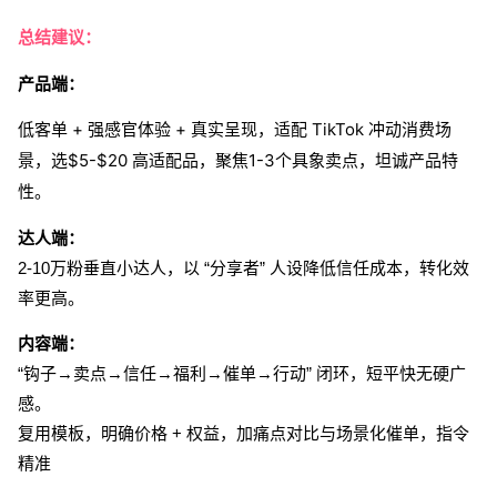
总结建议：
产品端：
低客单 + 强感官体验 + 真实呈现，适配 TikTok 冲动消费场
景，选$5-$20 高适配品，聚焦1-3个具象卖点，坦诚产品特
性。
达人端：
2-10万粉垂直小达人，以 “分享者” 人设降低信任成本，转化效
率更高。
内容端：
“钩子→卖点→信任→福利→催单→行动” 闭环，短平快无硬广
感。
复用模板，明确价格 + 权益，加痛点对比与场景化催单，指令
精准