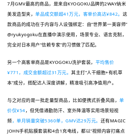
7月GMV最高的商品，是来自KYOGOKU品牌的2WAY纳米
美发造型夹，
单品成交额超41万元，客单价高达¥842。
这
款商品的成功在于内容与人设强绑定：由“世界第一美容师”
@ryukyogoku在直播中演示使用，场景专业、语言克制，
完全对日本用户“信赖专家”的习惯做了匹配。
另一个高客单商品是KYOGOKU洗护套装，
平均售价
¥771，成交金额超过31万元。
其主打“人干细胞+有机草
本”成分，搭配达人深度讲解，精准吸引高净值用户。
与之对应的是一批走量型商品，比如便携式折叠风扇，
单
价仅¥54
，但凭借通勤防汗、室外降温等实用场景短视
频
，单月销量突破5360单，GMV达29万元。
还有MAGIC
JOHN手机贴膜套装和4合1充电线，都以“视频内容打痛点