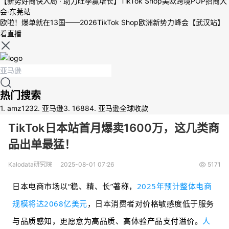
【新势好商快入局 · 助力旺季赢增长】TikTok Shop美欧跨境POP招商大
会·东莞站
欧啦！爆单就在13国——2026TikTok Shop欧洲新势力峰会【武汉站】
看直播
热门搜索
1.
amz123
2.
亚马逊
3.
1688
4.
亚马逊全球收款
TikTok日本站首月爆卖1600万，这几类商
品出单最猛！
Kalodata研究院
2025-08-01 07:26
5171
日本电商市场以“稳、精、长”著称，
2025年预计整体电商
规模将达2068亿美元
，日本消费者对价格敏感度低于服务
与品质感知，更愿意为高品质、高体验产品支付溢价。
人