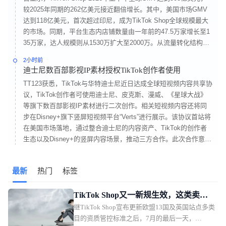
较2025年同期的262亿美元接近翻倍增长。其中，美国市场GMV
达到118亿美元，首次超过印尼，成为TikTok Shop全球规模最大
的市场。同期，平台生态内店铺数量由一年前的47.5万家增长至1
35万家，达人规模则从1530万扩大至2000万。从流量转化结构来
看，TikTok Shop的商业模式进一步稳定，Shop标签页贡献归因G
2小时前
MV的51.4%，短视频占40.4%，直播占8.2%。在27个商品类别
迪士尼数百部影视IP素材授权TikTok创作者使用
中，有21个类别的平均售价出现下降。
TT123获悉，TikTok与华特迪士尼近日达成全球短视频内容共享协
议，TikTok创作者可使用迪士尼、皮克斯、漫威、《星球大战》
等旗下数百部影视IP素材进行二次创作。相关短视频内容还将同
步在Disney+旗下竖屏短视频平台“Verts”进行展示。该协议首站将
在美国市场落地，通过整合迪士尼的内容资产、TikTok的创作者
生态以及Disney+的竖屏内容场景，推动三方合作。此次合作意味
着用户围绕经典角色和影视片段开展二次创作，将从版权边界模
糊的状态转向官方授权模式。
最新
热门
标签
TikTok Shop又一新规生效，这类卖家
继TikTok Shop宣布更新欧盟13国及英国站点多类
务必及时补齐资质
目的资质管控标准之后，7月的最后一天，