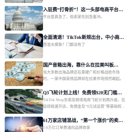
TikTok Shop泰国站也紧随“趋势”，落地一项新
规。对比欧洲瞄准电子电器、纺织品/服饰、玩
入驻费“打骨折”！这一头部电商平台急
具、化妆品、母婴5大平台核心热销品类进行全方
平台是真急了，但卖家先别急着冲。
需中国卖家回血
位“纠错补漏”，泰国站此次剑指的类目，是颇为
“小众”的二手商品，不过其为卖家打开的视野和
想象力，实际上远超品类本身。01TikTok Shop泰
全面清退！TikTok新规出台，中小商家
国站收紧二手商品TT123获悉，自2026年7月31
想混水摸鱼？门都没有了
更难躺赢
日起，TikTok Shop泰国站点已全面收紧二手商品
上架资质。
国产音箱出海，靠什么在拉美叫板
当大多数出海品牌还在靠硬广和价格战抢市场
JBL？一场由数百位本土红人完成的信
时，一家中国音频品牌却在拉美市场悄然崛起。
任众筹
Q3飞轮计划上线！免费领$20无门槛广
TikTok Shop东南亚跨境电商飞轮计划再升级，在
告金，东南亚跨境新商激励再加码！
延续极速开店、免佣金及“0元试运营”等基础权益
的同时，本轮进一步加码多市场经营、移动管
店、内容工具及广告测试等关键环节的经营支
61万家店铺混战，“第一个涨价”的卖家
持，符合条件的新商还有机会领取$20广告金，
1.6万亿订单费涌向品牌商家
瓜分万亿蛋糕