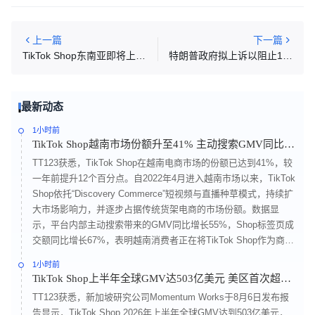
上一篇
下一篇
TikTok Shop东南亚即将上线“直播拍卖”模式
特朗普政府拟上诉以阻止1660亿美元关税退款
最新动态
1小时前
TikTok Shop越南市场份额升至41% 主动搜索GMV同比增
长55%
TT123获悉，TikTok Shop在越南电商市场的份额已达到41%，较
一年前提升12个百分点。自2022年4月进入越南市场以来，TikTok
Shop依托“Discovery Commerce”短视频与直播种草模式，持续扩
大市场影响力，并逐步占据传统货架电商的市场份额。数据显
示，平台内部主动搜索带来的GMV同比增长55%，Shop标签页成
交额同比增长67%，表明越南消费者正在将TikTok Shop作为商品
搜索和购买入口使用。用户行为已从观看内容后被动消费，逐渐
1小时前
转向主动搜索商品、比较价格并进入店铺完成交易，推动TikTok
TikTok Shop上半年全球GMV达503亿美元 美区首次超越
Shop从内容平台向“内容+货架+搜索”融合型交易入口转变。
印尼成为第一大市场
TT123获悉，新加坡研究公司Momentum Works于8月6日发布报
告显示，TikTok Shop 2026年上半年全球GMV达到503亿美元，