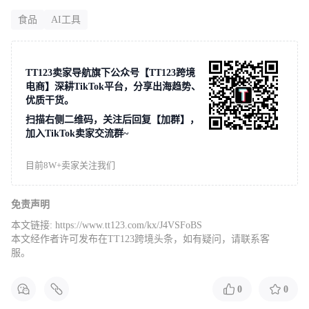
食品
AI工具
TT123卖家导航旗下公众号【TT123跨境
电商】深耕TikTok平台，分享出海趋势、
优质干货。
扫描右侧二维码，关注后回复【加群】，
加入TikTok卖家交流群~
目前8W+卖家关注我们
免责声明
本文链接:
https://www.tt123.com/kx/J4VSFoBS
本文经作者许可发布在TT123跨境头条，如有疑问，请联系客
服。
0
0