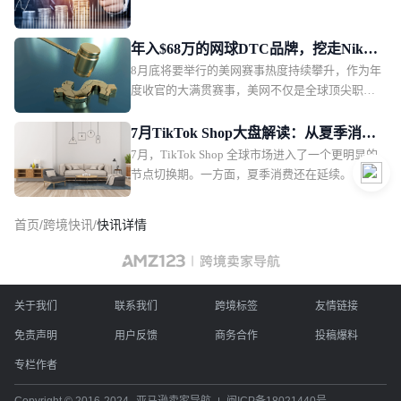
助力商家降低启动门槛、更快迈出开店经营的第
一步。本轮飞轮计划升级具体涵盖了哪些权益？
以下几项值得重点关注。面向多市场经营商家，
年入$68万的网球DTC品牌，挖走Nike
Q3飞轮计划进一步整合“一商卖全球·全域启航”能
8月底将要举行的美网赛事热度持续攀升，作为年
代言人，摇身一变成潮牌
力。
度收官的大满贯赛事，美网不仅是全球顶尖职业
球员的竞技场，更成为网球运动消费与时尚潮流
的核心风向标。网球服饰已不再是专业运动的小
7月TikTok Shop大盘解读：从夏季消费
众品类，而是成为DTC品牌切入运动生活方式赛
7月，TikTok Shop 全球市场进入了一个更明显的
到返校季，下一波机会开始出现
道的优质切口。一批2020年后成立的新锐DTC网
节点切换期。一方面，夏季消费还在延续。
球服饰品牌正快速突围，其定位逻辑、素材打法
与增长路径，正为整个运动服饰行业提供极具参
首页
/
跨境快讯
/
快讯详情
考价值的新样本。新锐网球DTC品牌的差异化营
销实践Stack Athletics：叛逆潮流2020年成立于美
国的Stack Athletics，以叛逆、高性能为品牌定
位，主打网球与匹克球等球类运动服饰，瞄准年
关于我们
联系我们
轻一代高强度球类运动玩家。
跨境标签
友情链接
免责声明
用户反馈
商务合作
投稿爆料
专栏作者