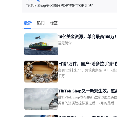
TikTok Shop美区跨境POP推出“TOP计划”
最新
热门
标签
10亿美金资源，单商最高100万
暂无简介...
TikTok Shop美区POP发布新
家加速计划
日销2万件，国产“潘多拉手链”
靠卖“塑料珠子”，跨境卖家在TikTok
TikTok美区爆单
千万
TikTok Shop又一新规生效，
继TikTok Shop宣布更新欧盟13国及
务必及时补齐资质
类目的资质管控标准之后，7月的最后
TikTok Shop泰国站也紧随“趋势”，落
规。对比欧洲瞄准电子电器、纺织品/