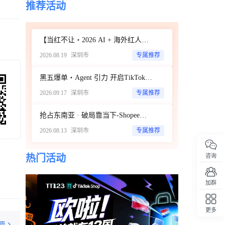
推荐活动
速计划
立即扫码咨询
3天前
TikTok美区潘多拉风格手链热销 日销突破2
267
【当红不让・2026 AI + 海外红人营销大会暨 WotoHub 卖家大会】
万单带动平价饰品增长
2026.08.19
深圳市
专属推荐
3天前
Etsy裁减12%员工并启动20亿美元股票回购
143
黑五爆单・Agent 引力 开启TikTok新达人经济时代 ——ScoreHub 2026 品牌大会
计划
3天前
2026.09.17
深圳市
专属推荐
TikTok Shop越南市场份额升至41% 主动搜
503
索GMV同比增长55%
抢占东南亚 · 破局靠当下-Shopee商家破局增长闭门私享会
3天前
2026.08.13
深圳市
专属推荐
TikTok Shop上半年全球GMV达503亿美元
696
美区首次超越印尼成为第一大市场
咨询
热门活动
3天前
迪士尼数百部影视IP素材授权TikTok创作者
184
使用
加群
3天前
TikTok Shop美区发布2026秋冬3C家电企划
361
更多
回顶部
3天前
篇