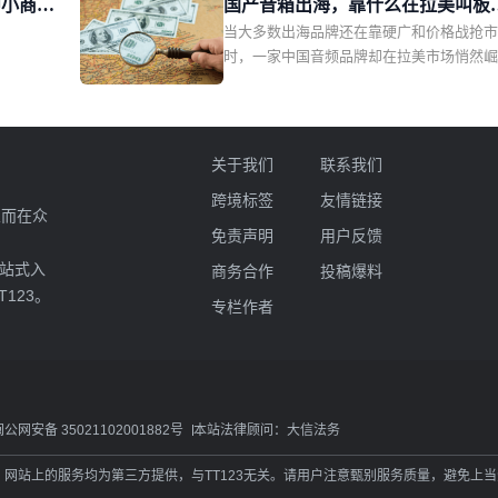
中小商家
国产音箱出海，靠什么在拉美叫板
类进行全
当大多数出海品牌还在靠硬广和价格战抢
JBL？一场由数百位本土红人完成
目，是颇
时，一家中国音频品牌却在拉美市场悄然
任众筹
开的视野
Tok
2026年
全面收紧二
关于我们
联系我们
跨境标签
友情链接
业而在众
免责声明
用户反馈
一站式入
商务合作
投稿爆料
T123。
专栏作者
闽公网安备 35021102001882号
本站法律顾问：大信法务
：网站上的服务均为第三方提供，与TT123无关。请用户注意甄别服务质量，避免上