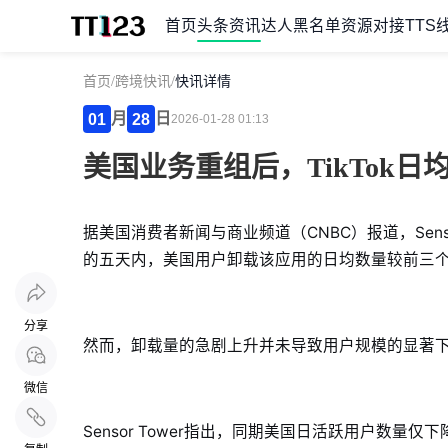
首页
头条资讯
达人黑名单
资源对接
TTS
首页
/
跨境快讯
/
快讯详情
月
日
01
28
2026-01-28 01:13
美国业务重组后，TikTok日
据美国消费者新闻与商业频道（CNBC）报道，Senso
的五天内，美国用户卸载该应用的日均数量较前三个
分享
然而，卸载量的急剧上升并未导致用户规模的显著
微信
Sensor Tower指出，同期美国日活跃用户数量