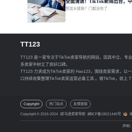
全面清退！TikTok新规出台，
具、化妆品、母婴5大平台核心热销品
想混水摸鱼？门都没有了
更难躺赢
方位“纠错补漏”，泰国站此次剑指的类
为“小众”的二手商品，不过其为卖家打
和想象力，实际上远超品类本身。01Tik
Shop泰国站收紧二手商品TT123获悉，自
7月31日起，TikTok Shop泰国站点已
TT123
手商品上架资质。
TT123 是一家专注于TikTok卖家导航的网站，因其中立、专
多卖家中树立了良好口碑。
TT123 力求成为TikTok卖家的 Hao123，围绕卖家需求，以
口持续收集整理TikTok卖家运营必备工具 。做TikTok，就上 T
Copyright
热门站点
友情链接
Copyright © 2016-2024
亚马逊卖家导航
闽ICP备18021440号
声明