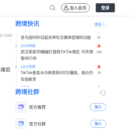
6小时前
加入会员
登录
TikTok Shop东南亚上线内容授权工具，3天
65
响应机制助力非原创内容合规处理
跨境快讯
更多
6小时前
亚马逊8月6日起关停社交媒体促销码功能
57
1565
10小时前
武汉卖家3D蝙蝠灯登陆TikTok美区 10天销
105
售8971件
10小时前
承接后
TikTok卷发头巾两周获420万播放，高价仍
70
实现断货
2天前
TikTok将于10月5日关闭纳什维尔办公室并
186
跨境社群
裁员250人
2天前
官方推荐
加入
亚马逊MCF针对TikTok美区订单推出12个月
213
配送费优惠
官方社群
加入
2天前
TikTok Shop美区POP发布新锐跨境商家加
478