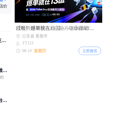
越南电商上半年销售额近292万亿盾
621
估价
3天前
TikTok Shop英国直播电商增长55%，鞋服
452
收藏品卖家销售大涨
Item
欧啦！爆单就在13国——2026TikTok Shop欧洲新势力峰会【青岛站】
2
山东省 青岛市
支
of
TT123
2
08-13
星期四
立即报名
做成
己的
台急