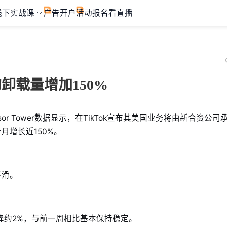
线下实战课
广告开户
活动报名
看直播
均卸载量增加150%
r Tower数据显示，在TikTok宣布其美国业务将由新合资公司
月增长近150%。
下滑。
仅下降约2%，与前一周相比基本保持稳定。