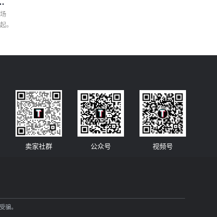
市场
的信
崛起。
卖家社群
公众号
视频号
当受骗。