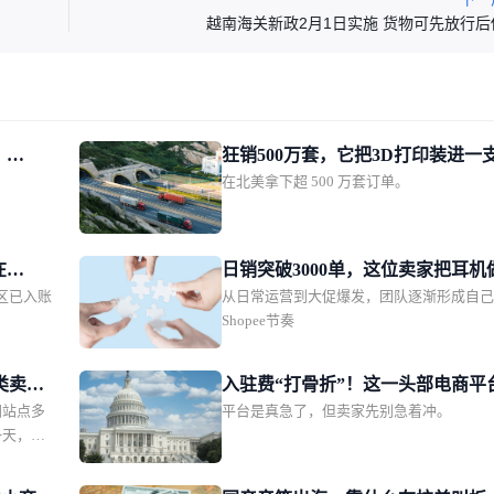
越南海关新政2月1日实施 货物可先放行后
！
狂销500万套，它把3D打印装进一
在北美拿下超 500 万套订单。
锐跨境商
笔！
在
日销突破3000单，这位卖家把耳机
美区已入账
从日常运营到大促爆发，团队逐渐形成自
了东南亚年轻人的时尚单品
Shopee节奏
这类卖家
入驻费“打骨折”！这一头部电商平
英国站点多
平台是真急了，但卖家先别急着冲。
需中国卖家回血
一天，
地一项新
服饰、玩