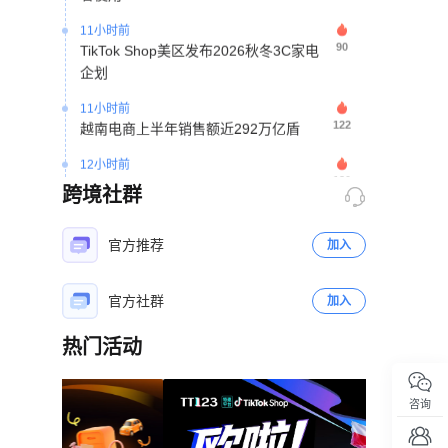
11小时前
90
TikTok Shop美区发布2026秋冬3C家电
企划
11小时前
122
越南电商上半年销售额近292万亿盾
12小时前
120
TikTok Shop英国直播电商增长55%，鞋
跨境社群
服收藏品卖家销售大涨
2天前
官方推荐
加入
347
TikTok庭前和解退出青少年成瘾诉讼审理
2天前
官方社群
加入
286
50元浴帘借力TikTok达人矩阵28天撬动
北美宿舍消费市场
热门活动
2天前
立即扫码咨询
235
TikTok面临印尼电商垄断调查听证
咨询
2天前
181
印尼税局加强多店铺经营监管 合并核算