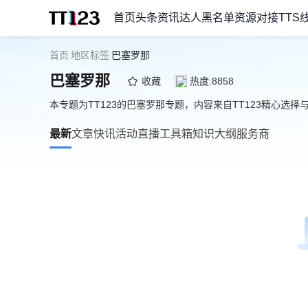
首页
头条资讯
达人黑名单
资源对接
TTS
首页
地区标签
巴塞罗那
/
/
巴塞罗那
收藏
热度:8858
本专题为TT123的巴塞罗那专题，内容来自TT123精心选择
最新
文章
快讯
活动
直播
工具箱
知识大纲
服务商