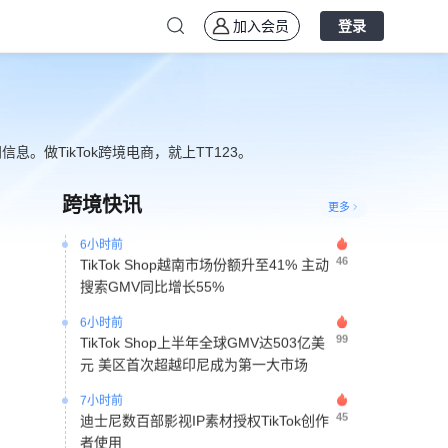
加入会员
登录
3小时前
39
TikTok美区潘多拉风格手链热销 日销突
破2万单带动平价饰品增长
。做TikTok跨境电商，就上TT123。
3小时前
25
Etsy裁减12%员工并启动20亿美元股票
回购计划
跨境快讯
更多
6小时前
46
TikTok Shop越南市场份额升至41% 主动
搜索GMV同比增长55%
6小时前
99
TikTok Shop上半年全球GMV达503亿美
元 美区首次超越印尼成为第一大市场
7小时前
45
迪士尼数百部影视IP素材授权TikTok创作
者使用