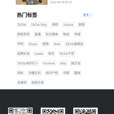
2026-08-06 08:42
热门标签
更多
TikTok
TikTok Shop
侵权
Amazon
美国
跨境资讯
直播
社交媒体
物流
早报
专利
Shopee
营销
Temu
TikTok美国站
品牌出海
Lazada
快讯
TikTok干货
TikTok海外红人
Facebook
eBay
独立站
商标
流量红利
知识产权
中国
服装
关键词
经验分享