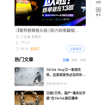
加群
收入判定免税资格
2天前
更多
364
俄罗斯跨境电商占比仅3.4% 财政部拟
回顶部
2027年起实施阶梯式征税
Item
【新势好商快入局 · 助力旺季赢增长】TikTok Shop美欧跨境POP招商大会·东莞站
欧啦！爆单就在13国——2026TikTok Shop欧洲新势力峰会【青岛站】
2天前
2
284
夏季线上消费升温 2026年拉美电商市场
of
广东省 东莞市
山东省 青岛市
2
规模预计达2153亿美元
TT123
TT123
2天前
08-18
08-13
星期二
星期四
立即报名
立即报名
215
越南电商法实施直播监管新规 2027年起
平台须电子核验卖家与主播身份
热门文章
日榜
周榜
月榜
TikTok Shop又一新规生
1
效，这类卖家务必及时补齐
资质
2026-08-06 01:23
日销2万件，国产“潘多拉手
2
链”在TikTok美区爆单