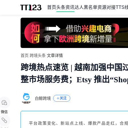
首页
头条资讯
达人黑名单
资源对接
TTS
Item
首页
/
跨境头条
/
文章详情
1
跨境热点速览 | 越南加强中国
of
1
整市场服务费；Etsy 推出“Shop O
白鲸跨境
关注
微信
平台政策变化、新站点上线、爆款产品走红，合规与