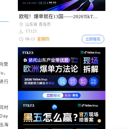
Item
欧啦！爆单就在13国——2026TikTok Shop欧洲新势力峰会【青岛站】
2
山东省 青岛市
of
TT123
2
08-13
星期四
立即报名
反向营
u、
页进行
，同时
Day
出海