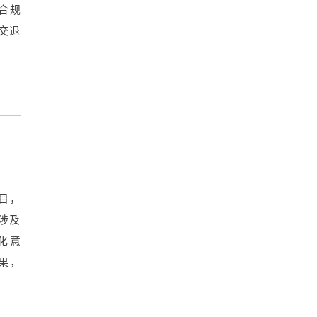
合规
交退
项目，
不涉及
化意
果，