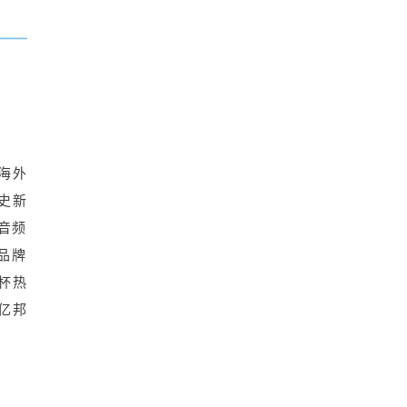
在海外
历史新
；音频
品牌
界杯热
（亿邦