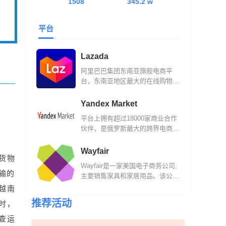
1508
345.2 w
者
平台
Lazada
阿里巴巴集团东南亚旗舰电商平
台，东南亚地区最大的在线购物网
站之一。
Yandex Market
平台上拥有超过18000家商业合作
伙伴，是俄罗斯最大的跨界电商平
台之一。
Wayfair
货物
Wayfair是一家美国电子商务公司,
输的
主要销售家具和家居用品。该公司
成立于2002年，现在他们的平台
越南
已经汇集了来自11,000多家全球供
推荐活动
时，
应商的1,400万件商品。
查运