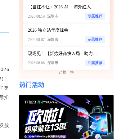
【当红不让・2026 AI + 海外红人营销大会暨 WotoHub 卖家大会】
2026.08.19
深圳市
专属推荐
2026 独立站年度峰会
2026.08.07
深圳市
专属推荐
现场见！【新势好商快入局 · 助力旺季赢增长】TikTok Shop美欧跨境POP招商大会
2026.08.06
深圳市
专属推荐
026
换一换
G)：
热门活动
电子类
实际扣
发放