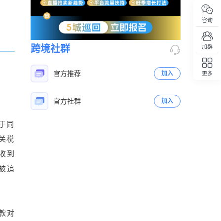
咨询
跨境社群
加群
官方推荐
加入
更多
回顶部
官方社群
加入
高于同
立即扫码咨询
征关税
收到
被追
款对