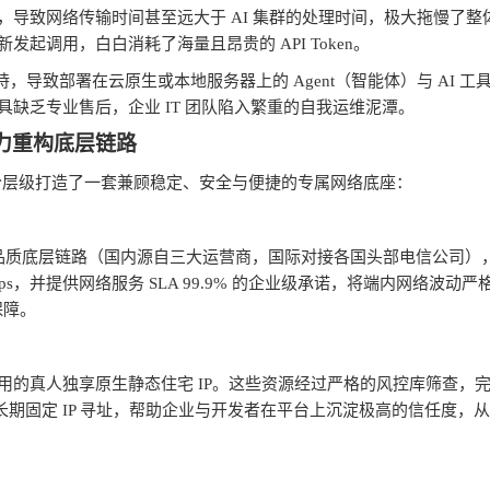
，导致网络传输时间甚至远大于
AI
集群的处理时间，极大拖慢了整
新发起调用，白白消耗了海量且昂贵的
API Token
。
持，导致部署在云原生或本地服务器上的
Agent
（智能体）与
AI
工
具缺乏专业售后，企业
IT
团队陷入繁重的自我运维泥潭。
力重构底层链路
分层级打造了一套兼顾稳定、安全与便捷的专属网络底座：
品质底层链路（国内源自三大运营商，国际对接各国头部电信公司）
ps
，并提供网络服务
SLA 99.9%
的企业级承诺，将端内网络波动严
保障。
用的真人独享原生静态住宅
IP
。这些资源经过严格的风控库筛查，
长期固定
IP
寻址，帮助企业与开发者在平台上沉淀极高的信任度，从