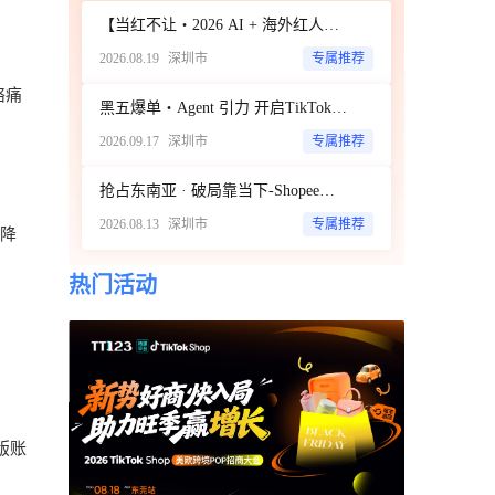
【当红不让・2026 AI + 海外红人营销大会暨 WotoHub 卖家大会】
2026.08.19
深圳市
专属推荐
络痛
黑五爆单・Agent 引力 开启TikTok新达人经济时代 ——ScoreHub 2026 品牌大会
2026.09.17
深圳市
专属推荐
抢占东南亚 · 破局靠当下-Shopee商家破局增长闭门私享会
2026.08.13
深圳市
专属推荐
降
热门活动
版账