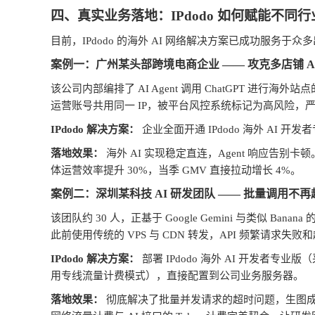
四、真实业务落地：
IPdodo
如何赋能不同行
目前，
IPdodo
的海外
AI
网络解决方案已成功服务于众多
案例一：广州某头部跨境电商企业
——
攻克多店铺
A
该公司内部编排了
AI Agent
调用
ChatGPT
进行海外站点
运营账号共用同一
IP
，被平台风控系统标记为高风险，
IPdodo
解决方案：
企业全面开通
IPdodo
海外
AI
开发者
落地效果：
海外
AI
实现稳定直连，
Agent
响应告别卡顿
体运营效率提升
30%
，当季
GMV
直接拉动增长
4%
。
案例二：深圳某科技
AI
研发团队
——
批量调用不再
该团队约
30
人，正基于
Google Gemini
与类似
Banana
此前使用传统的
VPS
与
CDN
转发，
API
频繁请求失败和
IPdodo
解决方案：
部署
IPdodo
海外
AI
开发者专业版（
用专线流量计费模式），直接配置到公司业务服务器。
落地效果：
彻底解决了批量并发请求的超时问题，生图