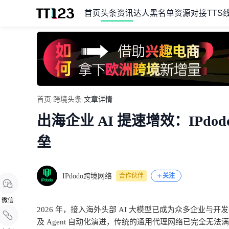
首页
头条资讯
达人黑名单
资源对接
TTS
Item
首页
/
跨境头条
/
文章详情
1
出海企业 AI 提速增效：IPd
of
1
垒
IPdodo跨境网络
合作伙伴
关注
微信
2026
年，接入海外头部
AI
大模型已成为众多企业与开
及
Agent
自动化演进，传统的通用代理网络已完全无法