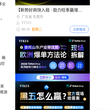
体业
Item
【新势好商快入局 · 助力旺季赢增长】TikTok Shop美欧跨境POP招商大会·东莞站
欧啦！爆单就在13国——2026TikTok Shop欧洲新势力峰会【青岛站】
2
广东省 东莞市
山东省 青岛市
具，
of
TT123
TT123
2
08-18
08-13
星期二
星期四
立即报名
立即报名
，确
格控
完美
根源