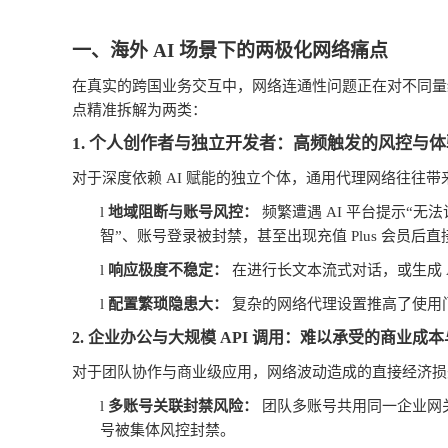
一、海外
AI
场景下的两极化网络痛点
在真实的跨国业务交互中，网络连通性问题正在对不同量
点精准拆解为两类：
1.
个人创作者与独立开发者：高频触发的风控与体
对于深度依赖
AI
赋能的独立个体，通用代理网络往往带
l
地域阻断与账号风控：
频繁遭遇
AI
平台提示
“
无法
智
”
、账号登录被封禁，甚至出现充值
Plus
会员后直
l
响应极度不稳定：
在进行长文本流式对话，或生成
l
配置繁琐隐患大：
复杂的网络代理设置推高了使用
2.
企业办公与大规模
API
调用：难以承受的商业成本
对于团队协作与商业级应用，网络波动造成的直接经济损
l
多账号关联封禁风险：
团队多账号共用同一企业网
号被集体风控封禁。