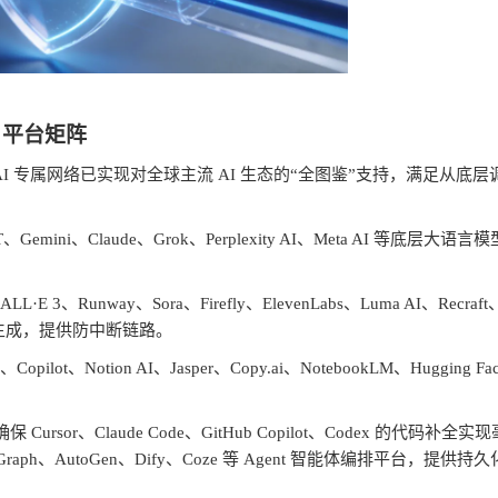
I
平台矩阵
AI
专属网络已实现对全球主流
AI
生态的
“
全图鉴
”
支持，满足从底层
T
、
Gemini
、
Claude
、
Grok
、
Perplexity AI
、
Meta AI
等底层大语言模
ALL·E 3
、
Runway
、
Sora
、
Firefly
、
ElevenLabs
、
Luma AI
、
Recraft
生成，提供防中断链路。
、
Copilot
、
Notion AI
、
Jasper
、
Copy.ai
、
NotebookLM
、
Hugging Fa
确保
Cursor
、
Claude Code
、
GitHub Copilot
、
Codex
的代码补全实现
Graph
、
AutoGen
、
Dify
、
Coze
等
Agent
智能体编排平台，提供持久