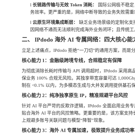
l
长链路传输与无效
Token
消耗：
国际公网极不稳定
务效率。更严重的是，网络中断导致的业务失败需重
l
云原生环境集成断层：
缺乏业务场景级的定制化支
因网络不通而无法顺利完成海外业务闭环；且传统工
二、
IPdodo
海外
AI
专属网络：四大核心能
立足上述痛点，
IPdodo
拒绝
“
一刀切
”
的通用方案，而是
核心能力
1
：金融级跨境专线，合规稳定有保障
为彻底消除长耗时传输与
API
调用超时，
IPdodo
采用高
保业务
100%
合规无风险。其独享带宽容量可达
1,000Gb
制在
<0.1%
以内，为多模态生成与大并发调用提供基石
核心能力
2
：纯净独享原生
IP
，精准规避平台风控
针对
AI
平台严苛的反欺诈逻辑，
IPdodo
全面启用业务专
贴合海外
AI
平台的风控策略。更重要的是，该方案支持
上规避多账号关联问题与模型
“
降智
”
现象。
核心能力
3
：海外
AI
专属加速，极致提升业务成功率