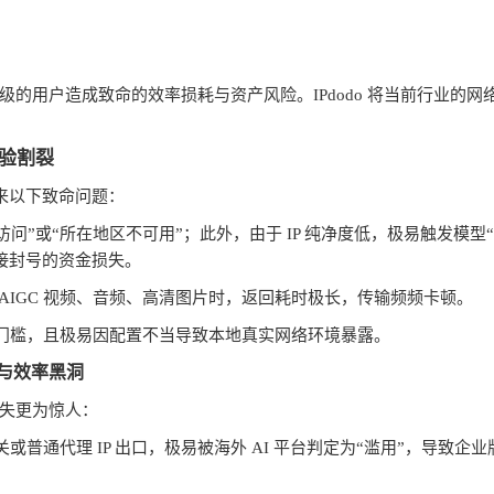
级的用户造成致命的效率损耗与资产风险。
IPdodo
将当前行业的网
验割裂
来以下致命问题：
访问
”
或
“
所在地区不可用
”
；此外，由于
IP
纯净度低，极易触发模型
“
接封号的资金损失。
AIGC
视频、音频、高清图片时，返回耗时极长，传输频频卡顿。
门槛，且极易因配置不当导致本地真实网络环境暴露。
与效率黑洞
失更为惊人：
关或普通代理
IP
出口，极易被海外
AI
平台判定为
“
滥用
”
，导致企业