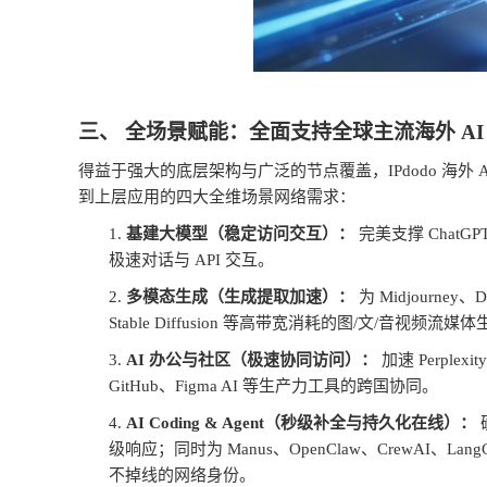
三、
全场景赋能：全面支持全球主流海外
A
得益于强大的底层架构与广泛的节点覆盖，
IPdodo
海外
到上层应用的四大全维场景网络需求：
1.
基建大模型（稳定访问交互）：
完美支撑
ChatGP
极速对话与
API
交互。
2.
多模态生成（生成提取加速）：
为
Midjourney
、
D
Stable Diffusion
等高带宽消耗的图
/
文
/
音视频流媒体
3.
AI
办公与社区（极速协同访问）：
加速
Perplexity
GitHub
、
Figma AI
等生产力工具的跨国协同。
4.
AI Coding & Agent
（秒级补全与持久化在线）：
级响应；同时为
Manus
、
OpenClaw
、
CrewAI
、
Lang
不掉线的网络身份。