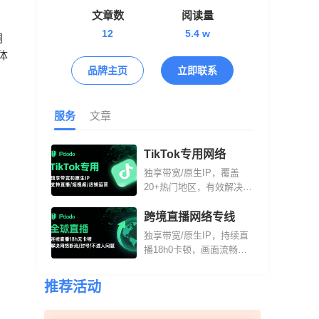
案。
文章数
阅读量
12
5.4 w
洞
体
品牌主页
立即联系
服务
文章
TikTok专用网络
独享带宽/原生IP，覆盖
20+热门地区，有效解决直
播不进人、爆单掉线、卡
顿丢单、推流受限、连麦
跨境直播网络专线
延迟问题
独享带宽/原生IP，持续直
播18h0卡顿，画面流畅延
迟低，支持TK/油
管/INS/FB多平台使用，满
推荐活动
足娱乐/带货/无人/户外/AI
直播需求。