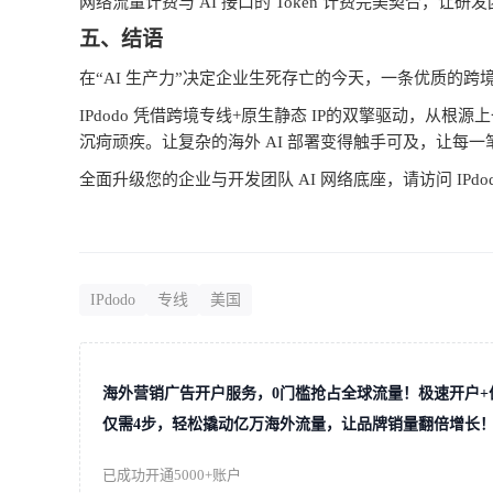
网络流量计费与
AI
接口的
Token
计费完美契合，让研发
五、结语
在
“AI
生产力
”
决定企业生死存亡的今天，一条优质的跨
IPdodo
凭借跨境专线
+
原生静态
IP
的双擎驱动，从根源上
沉疴顽疾。让复杂的海外
AI
部署变得触手可及，让每一
全面升级您的企业与开发团队
AI
网络底座，请访问
IPdo
IPdodo
专线
美国
海外营销广告开户服务，0门槛抢占全球流量！极速开户+
仅需4步，轻松撬动亿万海外流量，让品牌销量翻倍增长
已成功开通5000+账户