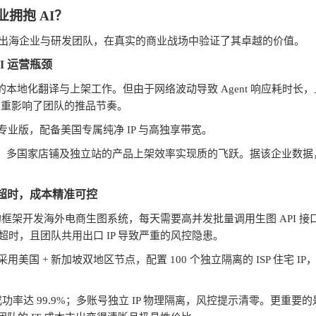
业拥抱
AI
？
出海企业与研发团队，在真实的商业战场中验证了其卓越的价值。
I
运营瓶颈
的本地化翻译与上架工作。但由于网络波动导致
Agent
响应耗时长，
严重影响了团队的推品节奏。
专业版，配备美国专属纯净
IP
与高独享带宽。
。多国家店铺及独立站的产品上架效率实现质的飞跃。据该企业数据
超时，成本精准可控
的框架开发海外电商生图系统，每天需要高并发批量调用生图
API
接
超时，且团队共用出口
IP
导致严重的风控隐患。
采用美国
+
新加坡双地区节点，配置
100
个独立隔离的
ISP
住宅
IP
成功率达
99.9%
；多账号独立
IP
物理隔离，风控提示清零。更重要的