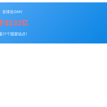
全球总GMV
🌍 $232亿
盖17个国家站点！