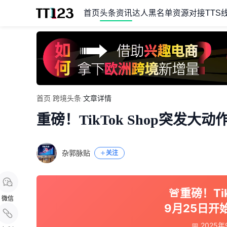
首页
头条资讯
达人黑名单
资源对接
TTS
Item
首页
/
跨境头条
/
文章详情
1
重磅！TikTok Shop突发
of
1
杂郭脉贴
关注
🚨重磅！Ti
微信
9月25日开
📅 202