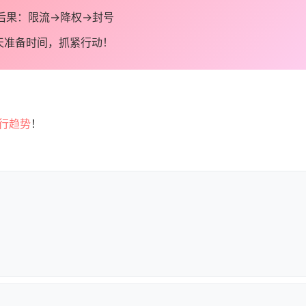
规后果：限流→降权→封号
3天准备时间，抓紧行动！
流行趋势
！