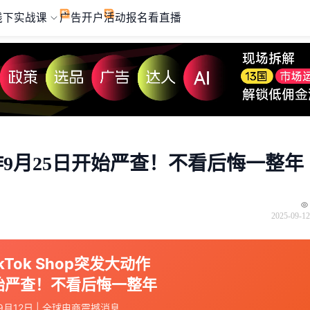
线下实战课
广告开户
活动报名
看直播
大动作9月25日开始严查！不看后悔一整年
2025-09-12
kTok Shop突发大动作
始严查！不看后悔一整年
5年9月12日 | 全球电商震撼消息