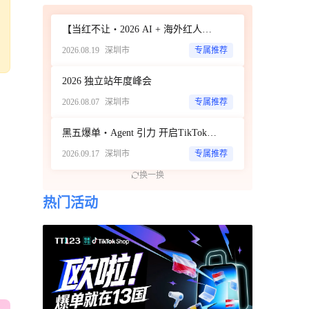
【当红不让・2026 AI + 海外红人营销大会暨 WotoHub 卖家大会】
2026.08.19
深圳市
专属推荐
2026 独立站年度峰会
2026.08.07
深圳市
专属推荐
黑五爆单・Agent 引力 开启TikTok新达人经济时代 ——ScoreHub 2026 品牌大会
2026.09.17
深圳市
专属推荐
换一换
热门活动