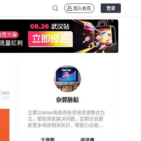
加入会员
登录
2905
 12:07
杂郭脉贴
主要以tiktok电商商务咨询资源整合为
主，帮助商家解决问题，定期也会更
新更多电商相关知识，帮助小白避
坑，助力国货出海，如有需要直接咨
询微信：965351664
文章数
阅读量