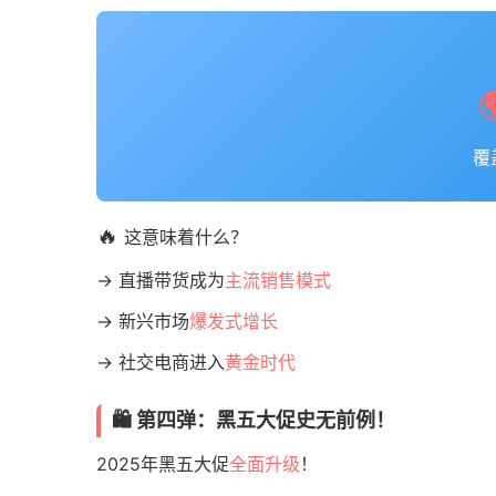
覆
🔥
这意味着什么？
→ 直播带货成为
主流销售模式
→ 新兴市场
爆发式增长
→ 社交电商进入
黄金时代
🛍️ 第四弹：黑五大促史无前例！
2025年黑五大促
全面升级
！