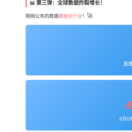
📊 第三弹：全球数据炸裂增长！
🚀
刚刚公布的数据
震撼全行业
！
直

8月G