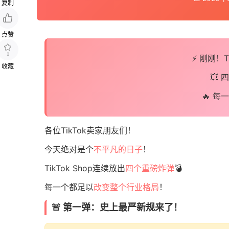
复制
点赞
1
⚡️ 刚刚！
收藏
💥
🔥 
各位TikTok卖家朋友们！
今天绝对是个
不平凡的日子
！
TikTok Shop连续放出
四个重磅炸弹
💣
每一个都足以
改变整个行业格局
！
🚨 第一弹：史上最严新规来了！