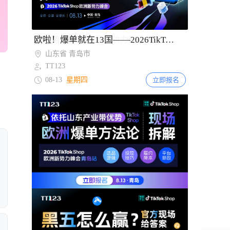
Item
欧啦！爆单就在13国——2026TikTok Shop欧洲新势力峰会【青岛站】
2
山东省 青岛市
of
TT123
2
08-13
星期四
立即报名