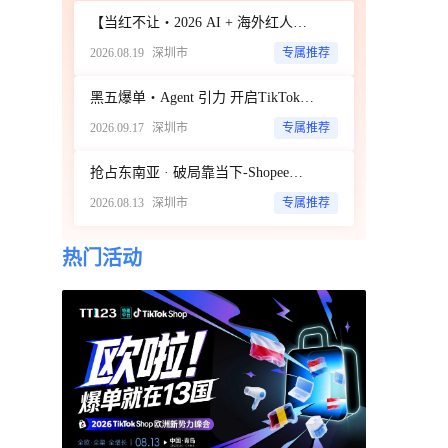
【当红不让・2026 AI + 海外红人营销大会暨 WotoHub 卖家大会】
2026.08.19
深圳市
专属推荐
黑五爆单・Agent 引力 开启TikTok新达人经济时代 ——ScoreHub 2026 品牌大会
2026.09.17
深圳市
专属推荐
抢占东南亚 · 破局靠当下-Shopee商家破局增长闭门私享会
2026.08.13
深圳市
专属推荐
热门活动