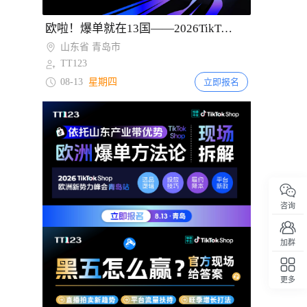
Item
欧啦！爆单就在13国——2026TikTok Shop欧洲新势力峰会【青岛站】
2
山东省 青岛市
of
TT123
2
08-13
星期四
立即报名
咨询
加群
更多
回顶部