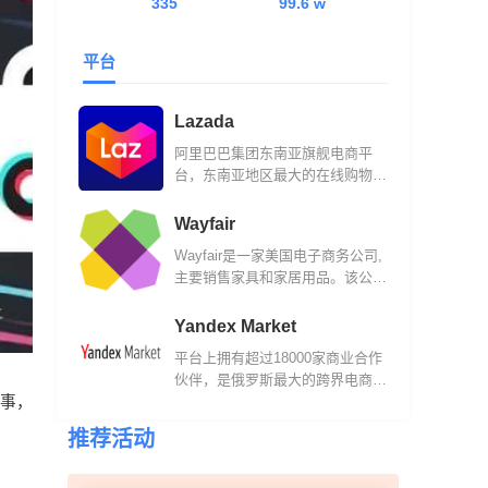
335
99.6 w
平台
Lazada
阿里巴巴集团东南亚旗舰电商平
台，东南亚地区最大的在线购物网
站之一。
Wayfair
Wayfair是一家美国电子商务公司,
主要销售家具和家居用品。该公司
成立于2002年，现在他们的平台
已经汇集了来自11,000多家全球供
Yandex Market
应商的1,400万件商品。
平台上拥有超过18000家商业合作
伙伴，是俄罗斯最大的跨界电商平
易事，
台之一。
推荐活动