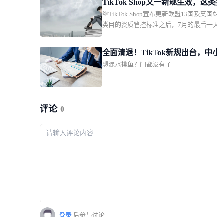
TikTok Shop又一新规生效，这
继TikTok Shop宣布更新欧盟13国及英
务必及时补齐资质
类目的资质管控标准之后，7月的最后一
TikTok Shop泰国站也紧随“趋势”，落地
规。对比欧洲瞄准电子电器、纺织品/服
全面清退！TikTok新规出台，中
具、化妆品、母婴5大平台核心热销品类
想混水摸鱼？门都没有了
更难躺赢
方位“纠错补漏”，泰国站此次剑指的类目
为“小众”的二手商品，不过其为卖家打开
和想象力，实际上远超品类本身。01TikT
Shop泰国站收紧二手商品TT123获悉，自2
评论
0
7月31日起，TikTok Shop泰国站点已全
手商品上架资质。
登录
后参与讨论