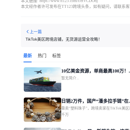
本文链接:
https://www.tt123.com/t/etVCDO8j
本文经作者许可发布在TT123跨境头条，如有疑问，请联系
上一篇
TikTok美区跨境店铺，无货源运营全攻略！
最新
热门
标签
10亿美金资源，单商最高100万！
暂无简介...
TikTok Shop美区POP发布新锐
家加速计划
日销2万件，国产“潘多拉手链”在
靠卖“塑料珠子”，跨境卖家在TikTok美
TikTok美区爆单
千万