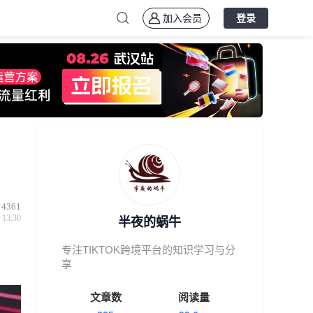
加入会员
登录
4361
 13:30
半夜的蜗牛
专注TIKTOK跨境平台的知识学习与分
享
文章数
阅读量