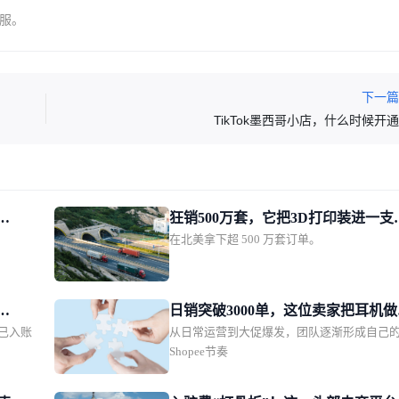
客服。
下一
TikTok墨西哥小店，什么时候开
狂销500万套，它把3D打印装进一支
在北美拿下超 500 万套订单。
跨境商
笔！
日销突破3000单，这位卖家把耳机做
区已入账
从日常运营到大促爆发，团队逐渐形成自己
了东南亚年轻人的时尚单品
Shopee节奏