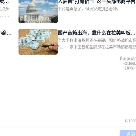
类卖家
入驻费“打骨折”！这一头部电商平台
国站点多
平台是真急了，但卖家先别急着冲。
需中国卖家回血
天，
一项新
饰、玩
小商家
国产音箱出海，靠什么在拉美叫板
进行全
当大多数出海品牌还在靠硬广和价格战抢市
JBL？一场由数百位本土红人完成的
，是颇
时，一家中国音频品牌却在拉美市场悄然崛
任众筹
的视野
ok
ascend
026年
numer
mdi:so
面收紧二
0
/100
评论