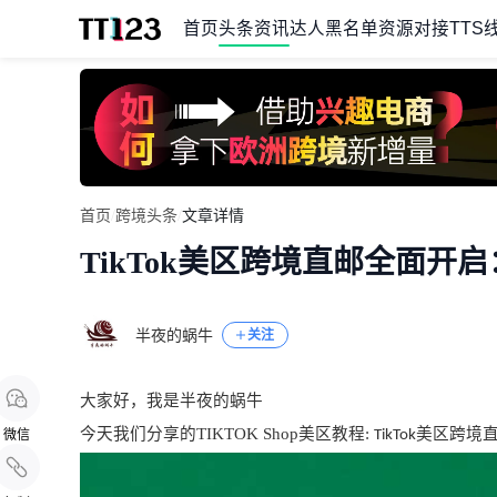
首页
头条资讯
达人黑名单
资源对接
TTS
Item
首页
/
跨境头条
/
文章详情
1
TikTok美区跨境直邮全面
of
1
半夜的蜗牛
关注
大家好，我是半夜的蜗牛
今天我们分享的TIKTOK Shop美区教程
:
美区跨境
微信
TikTok