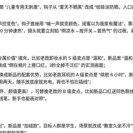
 “儿童专用无刺激”，钩子从 “夏天不晒黑” 改成 “给娃涂防晒，入口
“声控变色”，钩子直接用 “喊一声就变颜色，闺蜜以为我家有魔法”，
0 分钟速热”，镜头就要立刻拍 “倒凉水→按开关→冒热气” 的过程，
值” 填充，比如老款卸妆水的 S 级卖点是 “温和”，新品是 “温和 +
换成 “倒在棉片上擦口红，3秒全掉不泛红” 的实测画面；
新品的配套优势，比如老款耳机的 A 级卖点是 “续航 6 小时”，
充一次用两天，随手放底座就充电，再也不怕忘插线”；
件、颜值更高），可替换老款的 B 级卖点，比如新品口红送同色唇
唇线笔，新手也能画对称”。
”，新品是 “加绒款”，目标人群是学生，场景就改成 “教室久坐不冷”
书包跑的背影”；