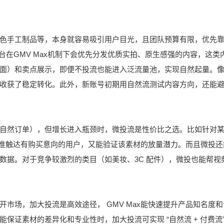
色手工制品等，本身就容易吸引用户目光，且团队预算有限，优先
”，平台在GMV Max机制下会优先分发优质实拍、原生感强的内容，这类
面）和卖点展示，即便不投流也能进入泛流量池，实现自然起量。
收获了稳定转化。此外，新账号初期用自然流测试内容方向，还能
自然订单），但增长进入瓶颈时，微投流是性价比之选。比如针对
能精准触达有购买意向的用户，又能验证该素材的放量潜力。而且微投还
数据。对于竞争较激烈的类目（如美妆、3C 配件），微投也能帮视
市场，加大投流是高效途径， GMV Max能快速提升产品知名度和
证素材的差异化和专业性时，加大投流可实现 “自然流 + 付费流”