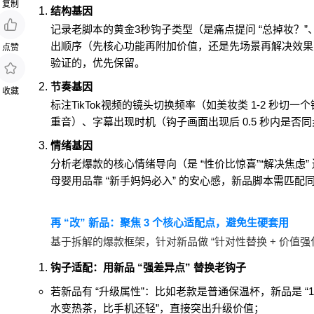
复制
结构基因
记录老脚本的黄金3秒钩子类型（是痛点提问 “总掉妆？”、
出顺序（先核心功能再附加价值，还是先场景再解决效果）
点赞
验证的，优先保留。
节奏基因
收藏
标注TikTok视频的镜头切换频率（如美妆类 1-2 秒切
重音）、字幕出现时机（钩子画面出现后 0.5 秒内是
情绪基因
分析老爆款的核心情绪导向（是 “性价比惊喜”“解决焦虑” 
母婴用品靠 “新手妈妈必入” 的安心感，新品脚本需匹配
再 “改” 新品：聚焦 3 个核心适配点，避免生硬套用
基于拆解的爆款框架，针对新品做 “针对性替换 + 价值
钩子适配：用新品 “强差异点” 替换老钩子
若新品有 “升级属性”：比如老款是普通保温杯，新品是 “10 
水变热茶，比手机还轻”，直接突出升级价值；