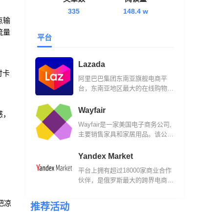
335
148.4 w
点输
流量
平台
Lazada
时卡
阿里巴巴集团东南亚旗舰电商平
台，东南亚地区最大的在线购物网
站之一。
Wayfair
感，
Wayfair是一家美国电子商务公司,
主要销售家具和家居用品。该公司
成立于2002年，现在他们的平台
已经汇集了来自11,000多家全球供
Yandex Market
应商的1,400万件商品。
平台上拥有超过18000家商业合作
伙伴，是俄罗斯最大的跨界电商平
台之一。
把凉
推荐活动