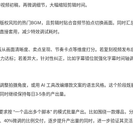
配的视频初稿，再微调细节，大幅缩短剪辑时间。
版权风险的热门BGM，且剪辑时贴合音频节拍点切换画面。同时汇
直接套用，减少特效调试耗时。
原版从画面清晰度、卖点呈现、节奏卡点等维度打分。若复刻视频发布
辑能力达标；若差异大，针对性纠正，比如字幕错位就强化字幕时间轴
整拍摄角度，或用 AI 工具改编爆款文案的语言风格。这个阶段既
时继续保持每日3-5条的产出量。
，要求按 “一个品出多个脚本” 的模式批量产出。比如围绕一款爆品，
、40%微调的比例交付，逐步提升产出量的同时，进一步验证其灵