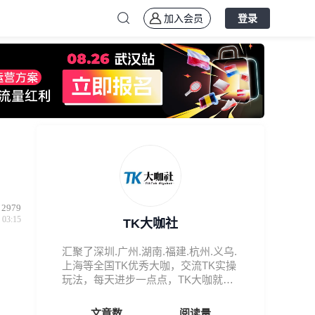
加入会员
登录
2979
 03:15
TK大咖社
汇聚了深圳.广州.湖南.福建.杭州.义乌.
上海等全国TK优秀大咖，交流TK实操
玩法，每天进步一点点，TK大咖就是
你
文章数
阅读量