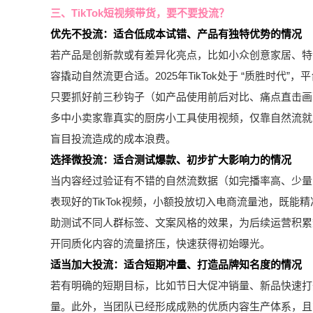
三、TikTok短视频带货，要不要投流？
优先不投流：适合低成本试错、产品有独特优势的情况
若产品是创新款或有差异化亮点，比如小众创意家居、特
容撬动自然流更合适。2025年TikTok处于 “质胜时代
只要抓好前三秒钩子（如产品使用前后对比、痛点直击画
多中小卖家靠真实的厨房小工具使用视频，仅靠自然流就
盲目投流造成的成本浪费。
选择微投流：适合测试爆款、初步扩大影响力的情况
当内容经过验证有不错的自然流数据（如完播率高、少量
表现好的TikTok视频，小额投放切入电商流量池，既
助测试不同人群标签、文案风格的效果，为后续运营积累
开同质化内容的流量挤压，快速获得初始曝光。
适当加大投流：适合短期冲量、打造品牌知名度的情况
若有明确的短期目标，比如节日大促冲销量、新品快速打开
量。此外，当团队已经形成成熟的优质内容生产体系，且能保