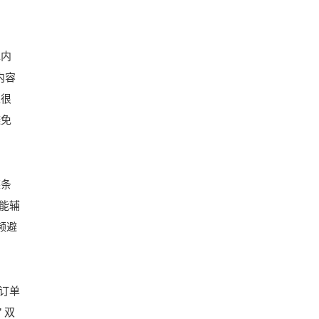
靠内
内容
像很
避免
某条
能辅
频避
订单
 双