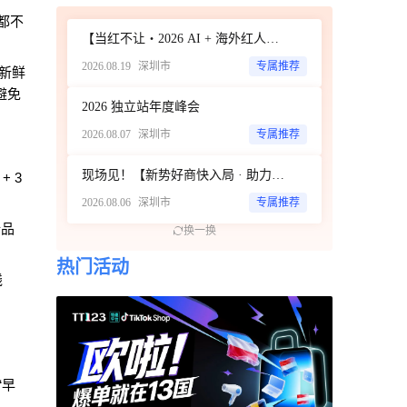
都不
【当红不让・2026 AI + 海外红人营销大会暨 WotoHub 卖家大会】
2026.08.19
深圳市
专属推荐
靠新鲜
避免
2026 独立站年度峰会
2026.08.07
深圳市
专属推荐
现场见！【新势好商快入局 · 助力旺季赢增长】TikTok Shop美欧跨境POP招商大会
 3
2026.08.06
深圳市
专属推荐
新品
换一换
热门活动
线
“早