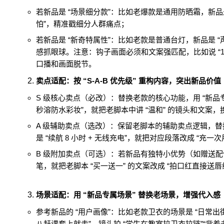
若新品是 “场景细分款”：比如老爆款是通用防晒霜，新品是
怕”，精准戳细分人群痛点；
若新品是 “新奇特属性”：比如老款是普通台灯，新品是 
感抓眼球。注意：钩子画面必须和文案强匹配，比如说 “1
口播和画面脱节。
卖点适配：按 “S-A-B 优先级” 重构内容，突出新品价值
S 级核心卖点（必改）：替换老款的核心功能，用 “新品专属价
秒溶防水彩妆”，就把老脚本中讲 “温和” 的镜头和文案，
A 级辅助卖点（选改）：保留老脚本的辅助卖点逻辑，替换成
是 “续航 8 小时 + 无线充电”，就把对应段落改成 “
B 级附加卖点（可选）：若新品有独特小优势（如赠送配
笔，就把老脚本 “买一送一” 的文案改成 “拍口红直接送
场景适配：用 “新品专属场景” 替换老场景，增强代入感
参考新品的 “用户画像”：比如老款卫衣的场景是 “日常出街
八赶课套上就走”，镜头拍 “学生在教室拉卫衣拉链”“背着