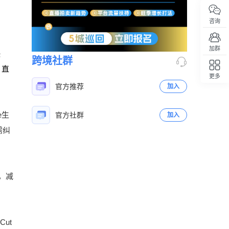
咨询
加群
快
跨境社群
，直
更多
回顶部
官方推荐
加入
e生
官方社群
加入
需纠
立即扫码咨询
，减
ut