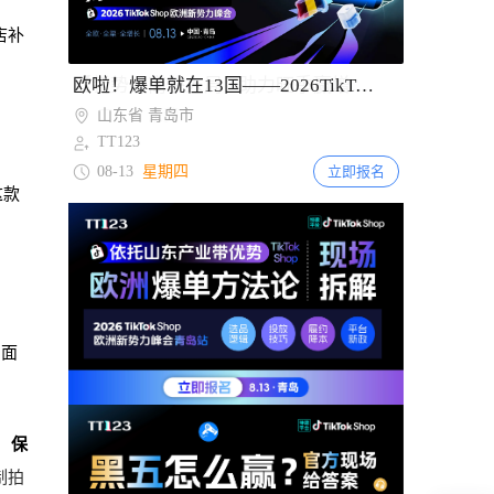
店补
Item
欧啦！爆单就在13国——2026TikTok Shop欧洲新势力峰会【青岛站】
2
山东省 青岛市
of
TT123
2
08-13
星期四
立即报名
这款
；
画面
：
保
制拍