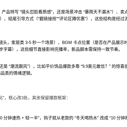
产品特写 “镜头怼脸看质感”，还是场景冲击 “暴雨天不漏水”）、卖
、结尾引导方式（“戳链接抢”“评论区蹲优惠”），这些结构是经过
一个镜头，家居类 3-5 秒一个场景）、BGM 卡点位置（是否在产品展示
否同步字幕），这些细节直接影响完播率，新品脚本需保持一致节奏。
还是 “潮流跟风”），比如平价饰品爆款多靠 “9.9美元敢信？” 的惊喜
同品类的情绪逻辑。
强化”，核心改3处，其余保留爆款框架：
分钟速热 + 轻一半”，钩子就从老款的 “冬天喝热水” 改成 “10 分钟