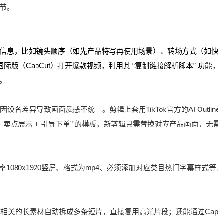
节。
信息，比如镜头顺序（如先产品特写再使用场景）、转场方式（如
版（CapCut）打开爆款视频，利用其 “复制链接解析脚本” 功能
。
差异导致画面质感不统一。剪辑上套用TikTok官方的AI Outlin
+ 卖点展示 + 引导下单” 的模板，新剪辑只需替换对应产品画面，无
1080x1920竖屏、格式为mp4、必须添加对应类目热门字幕样式等
把爆款视频相关的长素材自动拆成多条短片，直接复用高光片段；还能通过CapC