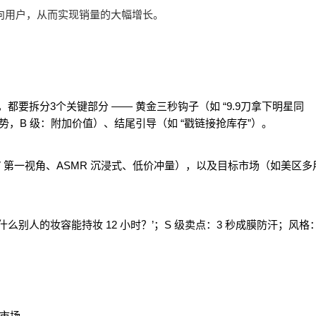
意向用户，从而实现销量的大幅增长。
，都要拆分3个关键部分 —— 黄金三秒钩子（如 “9.9刀拿下明星同
助优势，B 级：附加价值）、结尾引导（如 “戳链接抢库存”）。
 第一视角、ASMR 沉浸式、低价冲量），以及目标市场（如美区多
么别人的妆容能持妆 12 小时？’；S 级卖点：3 秒成膜防汗；风格
市场