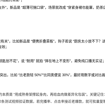
在外”，新品是 “超薄可揣口袋”，场景就改成 “穿紧身裙也能塞，奶茶
我有关”，比如新品是 “便携折叠菜板”，钩子若说 “厨房太小放不下？
有效；
用钥匙划不花”，说 “耐用” 就拍 “摔在地上不变形”，避免纯口播无实证
比如 “比老款轻 50%”“比同类便宜 30%”，最好用数字或对比
磨脚本的本质是 “用成熟骨架撑起身肉，再给血肉做差异化包装”。关键记住
-2条测试视频验证数据，若完播率、点击率接近老爆款，就可批量复