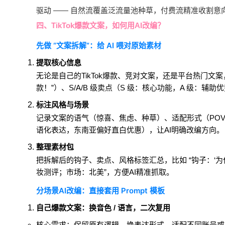
驱动 —— 自然流覆盖泛流量池种草，付费流精准收割
四、TikTok爆款文案，如何用AI改编？
先做 “文案拆解”：给 AI 喂对原始素材
提取核心信息
无论是自己的TikTok爆款、竞对文案，还是平台热门文案
款！”）、S/A/B 级卖点（S 级：核心功能，A 级：辅
标注风格与场景
记录文案的语气（惊喜、焦虑、种草）、适配形式（POV
语化表达，东南亚偏好直白优惠），让AI明确改编方向。
整理素材包
把拆解后的钩子、卖点、风格标签汇总，比如 “钩子：‘为什
妆测评；市场：北美”，方便AI精准抓取。
分场景AI改编：直接套用 Prompt 模板
自己爆款文案：换音色 / 语言，二次复用
核心需求：保留原有逻辑，换表达形式，适配不同账号或