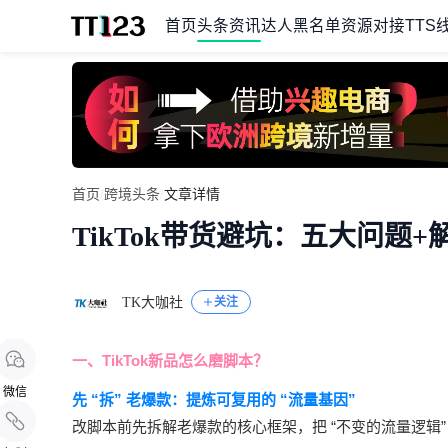
首页
头条资讯
达人黑名单
资源对接
TTS
Item
首页
/
跨境头条
/
文章详情
1
TikTok带货避坑：五大问题
of
1
TK大咖社
关注
一、TikTok新品怎么磨脚本？
微信
先 “拆” 老爆款：提炼可复用的 “流量基因”
改脚本前先拆解老爆款的核心框架，把 “不变的流量逻辑”