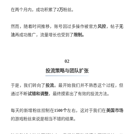
在两个月内，成功积累了
2万
粉丝。
然而，随着时间推移，账号因过多操作被官方
风控
，帖子
无
法
再成功推广，流量增长也受到了
限制。
02
投流策略与团队扩张
于是，我们转向了
投流
。最开始我们并不熟悉这个过程，但
通过不断
试错和调整
，最终摸索出了有效的投流方法。
每天的新增粉丝控制在
1500个
左右，这对于我们在
美国市场
的游戏粉丝来说是相当不错的结果。