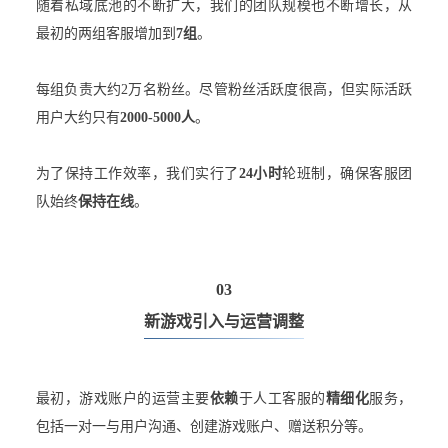
随着私域底池的不断扩大，我们的团队规模也不断增长，从
最初的两组客服增加到
7组
。
每组负责大约2万名粉丝。尽管粉丝活跃度很高，但实际活跃
用户大约只有
2000-5000人
。
为了保持工作效率，我们实行了
24小时
轮班制，确保客服团
队始终
保持在线
。
03
新游戏引入与运营调整
最初，游戏账户的运营主要
依赖
于人工客服的
精细化
服务，
包括一对一与用户沟通、创建游戏账户、赠送积分等。