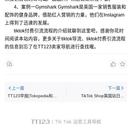
4、案例一Gymshark Gymshark是英国一家销售服装和
配饰的健身品牌，借助红人营销的力量，他们在Instagram
上得到了迅速的发展。
tiktok付费引流流程的介绍就聊到这里吧，感谢你花时
间阅读本站内容，更多关于tiktok导流、tiktok付费引流流程
的信息别忘了在TT123卖家导航进行查找喔。
上一篇
下一篇
TT123早报|Tokopedia和
TikTok Shop美国站日榜
TikTok Shop的GMV将占比
Top1，“加绒瑜伽裤”日售1.2万
28.1%
单，NORMOV销售额超百万美
金