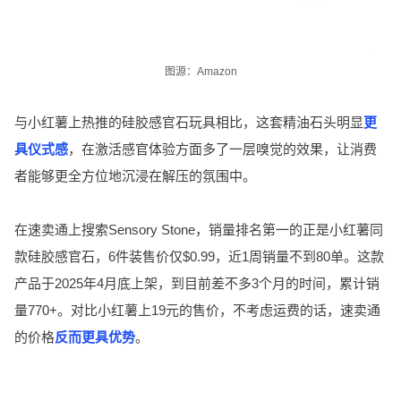
图源：Amazon
与小红薯上热推的硅胶感官石玩具相比，这套精油石头明显
更
具仪式感
，在激活感官体验方面多了一层嗅觉的效果，让消费
者能够更全方位地沉浸在解压的氛围中。
在速卖通上搜索Sensory Stone，销量排名第一的正是小红薯同
款硅胶感官石，6件装售价仅$0.99，近1周销量不到80单。这款
产品于2025年4月底上架，到目前差不多3个月的时间，累计销
量770+。对比小红薯上19元的售价，不考虑运费的话，速卖通
的价格
反而更具优势
。