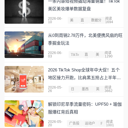
一条内容短视频撬动海量销量！TikTok
美区美妆爆单数据复盘
2026-06-
阅读
美
直
数据分
10
1694
国
播
析
从0到周销2.78万件，北美便携风扇的旺
季掘金玩法
2026-06-
阅读
TikTo
直
美
03
1290
k
播
国
2026 TikTok Shop全球年中大促！五个
地区接力开跑，比肩黑五抢占上半年流
量红利
2026-05-
阅读
日
墨西
英
26
3662
本
哥
国
解锁印尼旱季流量密码：UPF50 + 瑜伽
服爆红背后真相
2026-05-
阅读
广告投
运动户
F
20
1001