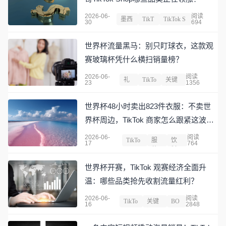
2026-06-
阅读
墨西
TikT
TikTok S
30
694
哥
ok
hop
世界杯流量黑马：别只盯球衣，这款观
赛玻璃杯凭什么横扫销量榜？
2026-06-
阅读
礼
TikTo
关键
23
1356
品
k
词
世界杯48小时卖出823件衣服：不卖世
界杯周边，TikTok 商家怎么跟紧这波大
流量？
2026-06-
阅读
TikTo
服
饮
17
764
k
装
料
世界杯开赛，TikTok 观赛经济全面升
温：哪些品类抢先收割流量红利？
2026-06-
阅读
TikTo
关键
BO
16
2848
k
词
L