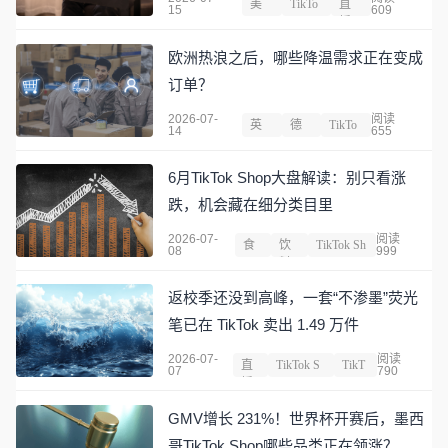
美
TikTo
直
15
609
国
k
播
欧洲热浪之后，哪些降温需求正在变成
订单？
2026-07-
阅读
英
德
TikTo
14
655
国
国
k
6月TikTok Shop大盘解读：别只看涨
跌，机会藏在细分类目里
2026-07-
阅读
食
饮
TikTok Sh
08
999
品
料
op
返校季还没到高峰，一套“不渗墨”荧光
笔已在 TikTok 卖出 1.49 万件
2026-07-
阅读
直
TikTok S
TikT
07
790
播
hop
ok
GMV增长 231%！世界杯开赛后，墨西
哥TikTok Shop哪些品类正在领涨？