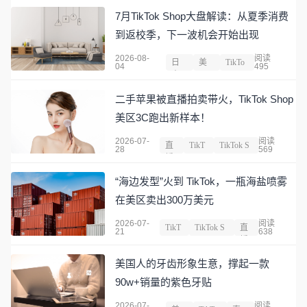
7月TikTok Shop大盘解读：从夏季消费
到返校季，下一波机会开始出现
2026-08-
阅读
日
美
TikTo
04
495
本
国
k
二手苹果被直播拍卖带火，TikTok Shop
美区3C跑出新样本！
2026-07-
阅读
直
TikT
TikTok S
28
569
播
ok
hop
“海边发型”火到 TikTok，一瓶海盐喷雾
在美区卖出300万美元
2026-07-
阅读
TikT
TikTok S
直
21
638
ok
hop
播
美国人的牙齿形象生意，撑起一款
90w+销量的紫色牙贴
2026-07-
阅读