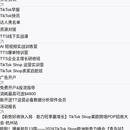
TikTok早报
TikTok快讯
达人黑名单
资源对接
TTS线下实战课
AI 短视频实战训练营
TTS爆单特训营
TTS企业主增长研修班
TikTok Shop 运营实训营
TikTok Shop卖家启航班
广告开户
免费开户&投流指导
消耗最高可送$4800
新开送TT运营必备数据分析软件会员
活动报名
【新势好商快入局 · 助力旺季赢增长】TikTok Shop美欧跨境POP招商大
会·杭州站
欧啦！爆单就在13国——2026TikTok Shop欧洲新势力峰会【青岛站】