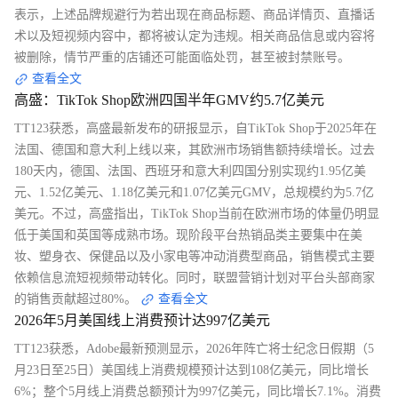
表示，上述品牌规避行为若出现在商品标题、商品详情页、直播话
术以及短视频内容中，都将被认定为违规。相关商品信息或内容将
被删除，情节严重的店铺还可能面临处罚，甚至被封禁账号。
查看全文
高盛：TikTok Shop欧洲四国半年GMV约5.7亿美元
TT123获悉，高盛最新发布的研报显示，自TikTok Shop于2025年在
法国、德国和意大利上线以来，其欧洲市场销售额持续增长。过去
180天内，德国、法国、西班牙和意大利四国分别实现约1.95亿美
元、1.52亿美元、1.18亿美元和1.07亿美元GMV，总规模约为5.7亿
美元。不过，高盛指出，TikTok Shop当前在欧洲市场的体量仍明显
低于美国和英国等成熟市场。现阶段平台热销品类主要集中在美
妆、塑身衣、保健品以及小家电等冲动消费型商品，销售模式主要
依赖信息流短视频带动转化。同时，联盟营销计划对平台头部商家
的销售贡献超过80%。
查看全文
2026年5月美国线上消费预计达997亿美元
TT123获悉，Adobe最新预测显示，2026年阵亡将士纪念日假期（5
月23日至25日）美国线上消费规模预计达到108亿美元，同比增长
6%；整个5月线上消费总额预计为997亿美元，同比增长7.1%。消费