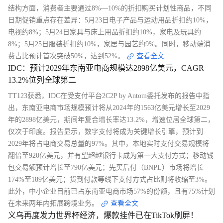
结构方面，消费者主要通过8%—10%的折扣购买计划性商品，不同
日期促销重点存在差异：5月23日电子产品与运动用品折扣约10%，
电视约8%；5月24日家具与床上用品折扣约10%，家电及玩具约
8%；5月25日服装折扣约10%，家居与园艺约9%。同时，移动端消
费占比预计首次突破50%，达到52%。
查看全文
IDC：预计2029年东南亚电商规模达2898亿美元，CAGR
13.2%位列全球第二
TT123获悉，IDC在受支付平台2C2P by Antom委托发布的报告中指
出，东南亚电商市场规模预计将从2024年的1563亿美元增长至2029
年的2898亿美元，期间年复合增长率达13.2%，增速位居全球第二，
仅次于印度。报告显示，数字支付将成为关键增长引擎，预计到
2029年将占电商交易总量的97%。其中，本地实时支付交易规模将
翻倍至920亿美元，并有望超越银行卡成为第一大支付方式；移动钱
包交易额预计增长至790亿美元；先买后付（BNPL）市场将增长
174%至189亿美元；货到付款等线下支付方式占比则将收缩至3%。
此外，中小企业目前已占东南亚电商市场57%的份额，且有75%计划
在未来两年内拓展跨境业务。
查看全文
义乌再度发力世界杯经济，爆款挂件已在TikTok刷屏！